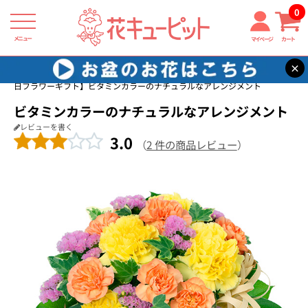
0
メニュー
マイページ
カート
×
花キューピット
家族に贈る誕生日フラワーギフト
【家族に贈る誕生
日フラワーギフト】ビタミンカラーのナチュラルなアレンジメント
ビタミンカラーのナチュラルなアレンジメント
レビューを書く
3.0
（
2 件の商品レビュー
）