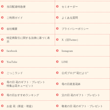
盆・初盆）
お盆 花（新盆・初盆）
お盆・お供え 花とセットギ
フト
お盆・お供え プリザーブドフラワー
ひまわり ギフト・プ
当日配達特急便
セミオーダー
レゼント特集
夏の花贈り・お中元・暑中見舞い 花のギフト特集
敬老の日におくる花ギフト・プレゼント特集
敬老の日におくる
ご利用ガイド
よくある質問
花ギフト・プレゼント特集
敬老の日 花のおすすめランキング
敬
老の日 花鉢植えのギフト・プレゼント特集
敬老の日 花とセットギ
会社概要
プライバシーポリシー
フト・プレゼント特集
敬老の日の花 全てのギフト一覧
キャン
ペーン
映画『ウォーターガーディアンズ』コラボキャンペーン
特定商取引に関する法律に基づく表
X（旧Twitter）
示
誕生日の花を探す
「きょう誕生日なんです」キャンペーン
誕生日フラワーギフト
誕生日フラワーギフト特集
誕生日フラワ
facebook
Instagram
ーギフト商品一覧
バラ
ユリ
トルコキキョウ
8月の誕生花
(トルコキキョウ)
9月の誕生花(リンドウ)
誕生日セットギフト
YouTube
LINE
用途か
キャンペーン
「きょう誕生日なんです」キャンペーン
ら探す
お祝いの花特集
当日配達特急便
お祝い商品一覧
お
ごっこランド
公式ブログ“花だより”
祝い
開店・開業祝い
新築・引っ越し祝い
退職祝い
結婚記
念日
結婚祝い
出産祝い
退院祝い・快気祝い
還暦祝い・長
母の日 花のギフト・プレゼント
母の日産直花鉢
特集は花キューピット
寿祝い
プチギフト
ペットのお祝いフラワー
お中元・暑中見
舞い
敬老の日
お供え・お悔やみ
当日配達特急便 お供え
お
母の日おすすめランキング
父の日 花のギフト・プレゼント
供え・お悔やみ商品一覧
お供え・お悔やみの花
四十九日法要以
降に贈る花
通夜・葬儀に贈る花
お供え お花とセットギフト
お盆 花（新盆・初盆）
敬老の日 花のギフト・プレゼント
お供え プリザーブドフラワー
ペットのお供えフラワー
お盆（新