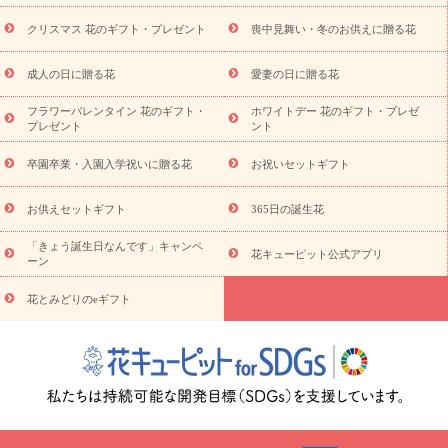
盆・初盆）
その他
お祝い返し
お見舞い
お取り寄せギフト
ビジネス用
ご自宅用
観葉植物
ミディ胡蝶蘭
プリザーブ
クリスマス 花のギフト・プレゼント
喪中見舞い・冬のお供えに贈る花
スタイルから探す
ドフラワー
アレンジメント
花束
スタ
ンド花
お祝い
お供え・お悔やみ
胡蝶蘭
胡蝶蘭・花鉢
ミ
成人の日に贈る花
愛妻の日に贈る花
ディ胡蝶蘭・お祝い
ミディ胡蝶蘭・お供え
世界初の青色胡蝶蘭
フラワーバレンタイン 花のギフト・
ホワイトデー 花のギフト・プレゼ
観葉植物
観葉植物
産直多肉植物
プリザーブドフラワー
プレゼント
ント
お祝い
お供え・お悔やみ
花とセットギフト
セミオーダー
プチギフト（hanamore -ハナモア-）
花とみどりのeギフト
花
卒園卒業・入園入学祝いに贈る花
お祝いセットギフト
キューピットのeGfit
カラー
ピンク
イエローオレンジ
レッ
予算から探す
ド
お花の種類
バラ
ユリ
トルコキキョウ
お供えセットギフト
365日の誕生花
お祝い
お祝い・
3000円～
お祝い・
4000円～
お祝い・
5000円～
お祝い・
7000円～
お祝い・
10000円～
お供え・お
「きょう誕生日なんです」キャンペ
花キューピット公式アプリ
ーン
悔やみ
お供え・お悔やみ・
3000円～
お供え・お悔やみ・
5000
円～
お供え・お悔やみ・
7000円～
お供え・お悔やみ・
10000
花とみどりのeギフト
読み物
円～
注目されている記事
365日の誕生花カレンダー
開店・開業祝
いのマナー
定年退職祝いのマナー
お祝いを贈るときのマナー・
ルール
花キューピットのお祝いコラム一覧
誕生日のお花を「色
彩心理学」で選ぶ方法
結婚祝いの予算相場
出産祝いお役立ち情
報
転職祝いのマナー基礎知識
ペットのお祝いワンポイントアド
バイス
スタンド花（フラスタ）のマナー
お見舞いのマナーとル