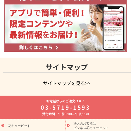
サイトマップ
サイトマップを見る>>
よく贈られる花
お祝いの花特集
誕生日フラワーギフト特集
お電話からのご注文ＯＫ！
8月の誕生花(トルコキキョウ)
開店・開業祝い
退職祝い
結
03-5719-1593
婚記念日
お供え・お悔やみ
お供え・お悔やみの花
四十九日
受付時間 午前9:00～午後5:30
法要以降に贈る花
通夜・葬儀に贈る花
胡蝶蘭・花鉢
プリザ
ーブドフラワー
季節のイベント
ひまわり ギフト・プレゼント
法人のお客様は
季節のイベント
花キューピット
特集
お盆 花（新盆・初盆）
お盆 花（新
ビジネス花キューピット