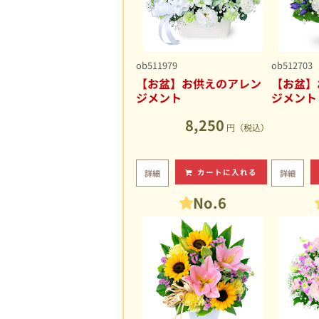
ob511979
ob512703
【お盆】お供えのアレン
【お盆】
ジメント
ジメント
8,250
円（税込）
カートに入れる
詳細
詳細
No.6