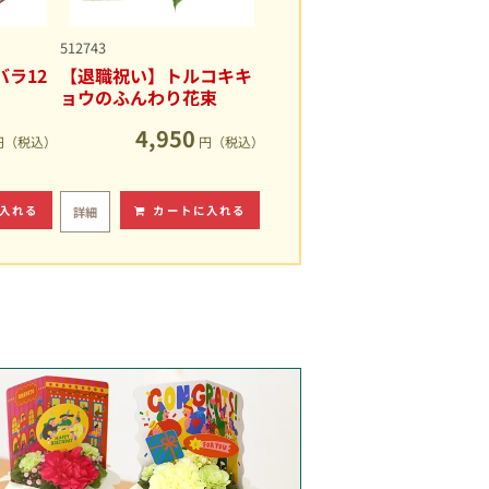
512743
ラ12
【退職祝い】トルコキキ
ョウのふんわり花束
4,950
円（税込）
円（税込）
入れる
カートに入れる
詳細