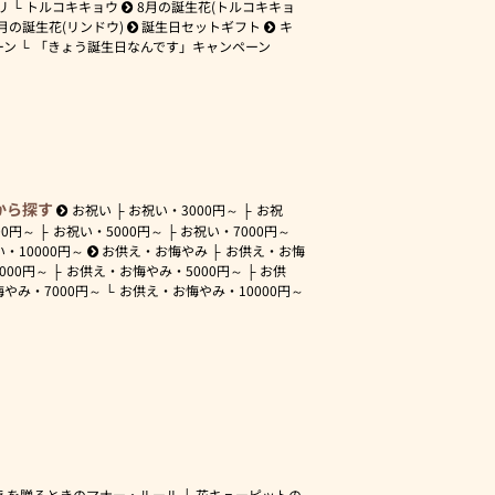
リ
トルコキキョウ
8月の誕生花(トルコキキョ
月の誕生花(リンドウ)
誕生日セットギフト
キ
ーン
「きょう誕生日なんです」キャンペーン
から探す
お祝い
お祝い・
3000円～
お祝
00円～
お祝い・
5000円～
お祝い・
7000円～
い・
10000円～
お供え・お悔やみ
お供え・お悔
3000円～
お供え・お悔やみ・
5000円～
お供
悔やみ・
7000円～
お供え・お悔やみ・
10000円～
えを贈るときのマナー・ルール
花キューピットの