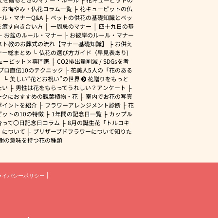
・お悔やみ・仏花コラム一覧
花キューピットの仏
ル・マナーQ&A
ペットの供花の基礎知識とペッ
を癒す向き合い方
一周忌のマナー
四十九日の基
お盆のルール・マナー
お彼岸のルール・マナー
スト教のお葬式の流れ【マナー基礎知識】
お供え
ナー総まとめ
仏花の選び方ガイド（早見表あり)
ューピット×専門家
CO2排出量削減 / SDGsを考
プロ直伝10のテクニック
花美人5人の「花のある
」
美しい“花とお祝い”の世界
花贈りをもっと
たい
男性は花をもらってうれしい？アンケート
ークにおすすめの観葉植物・花
室内でお花の写真
ポイントを紹介
フラワーアレンジメント診断
花
ピットの10の特徴
1年間の記念日一覧
カップル
合って〇日記念日コラム
8月の誕生花「トルコキ
」について
プリザーブドフラワーについて知りた
謝の意味を持つ花の種類
ライバシーポリシー