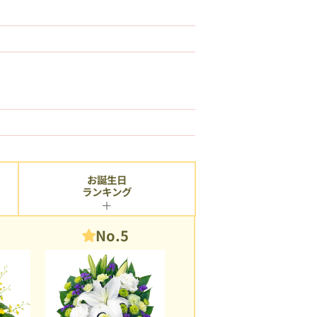
お誕生日
ランキング
No.5