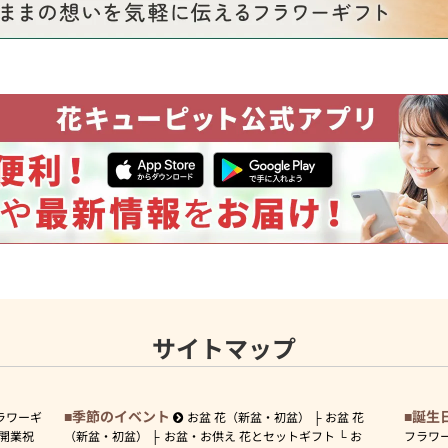
サイトマップ
季節のイベント
誕生
ラワーギ
お盆 花（新盆・初盆）
お盆 花
開業祝
（新盆・初盆）
お盆・お供え 花とセットギフト
お
フラワ