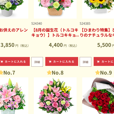
524340
524385
お供えのアレン
【8月の誕生花（トルコキ
【ひまわり特集】
キョウ）】トルコキキョ
りのナチュラルな
ウのナチュラルなアレン
ブアレンジメント
3,850
4,400
5,500
ジメント
円（税込）
円（税込）
カートに入れる
カートに入れる
カートに
詳細
詳細
No.7
No.8
No.9