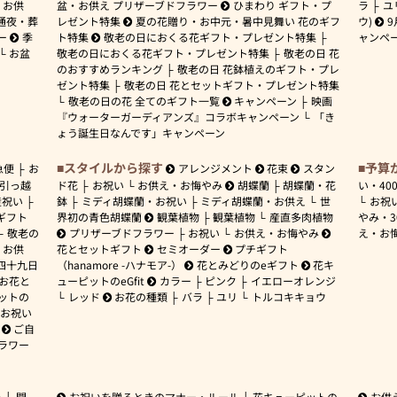
お供
盆・お供え プリザーブドフラワー
ひまわり ギフト・プ
ラ
ユ
通夜・葬
レゼント特集
夏の花贈り・お中元・暑中見舞い 花のギフ
ウ)
9
ー
季
ト特集
敬老の日におくる花ギフト・プレゼント特集
ャンペ
お盆
敬老の日におくる花ギフト・プレゼント特集
敬老の日 花
のおすすめランキング
敬老の日 花鉢植えのギフト・プレ
ゼント特集
敬老の日 花とセットギフト・プレゼント特集
敬老の日の花 全てのギフト一覧
キャンペーン
映画
『ウォーターガーディアンズ』コラボキャンペーン
「き
ょう誕生日なんです」キャンペーン
スタイルから探す
予算
急便
お
アレンジメント
花束
スタン
引っ越
ド花
お祝い
お供え・お悔やみ
胡蝶蘭
胡蝶蘭・花
い・
40
産祝い
鉢
ミディ胡蝶蘭・お祝い
ミディ胡蝶蘭・お供え
世
お祝
ギフト
界初の青色胡蝶蘭
観葉植物
観葉植物
産直多肉植物
やみ・
敬老の
プリザーブドフラワー
お祝い
お供え・お悔やみ
え・お
お供
花とセットギフト
セミオーダー
プチギフト
四十九日
（hanamore -ハナモア-）
花とみどりのeギフト
花キ
 お花と
ューピットのeGfit
カラー
ピンク
イエローオレンジ
ットの
レッド
お花の種類
バラ
ユリ
トルコキキョウ
お祝い
ご自
ラワー
ー
開
お祝いを贈るときのマナー・ルール
花キューピットの
お供