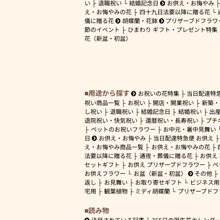
い
退職祝い
結婚記念日
お供え・お悔やみ
え・お悔やみの花
四十九日法要以降に贈る花
儀に贈る花
胡蝶蘭・花鉢
プリザーブドフラワ
節のイベント
ひまわり ギフト・プレゼント特集
花（新盆・初盆）
用途から探す
お祝いの花特集
当日配達特
祝い商品一覧
お祝い
開店・開業祝い
新築・
し祝い
退職祝い
結婚記念日
結婚祝い
出
退院祝い・快気祝い
還暦祝い・長寿祝い
プチ
ペットのお祝いフラワー
お中元・暑中見舞い
日
お供え・お悔やみ
当日配達特急便 お供え
え・お悔やみ商品一覧
お供え・お悔やみの花
法要以降に贈る花
通夜・葬儀に贈る花
お供え
セットギフト
お供え プリザーブドフラワー
ペ
お供えフラワー
お盆（新盆・初盆）
その他
返し
お見舞い
お取り寄せギフト
ビジネス用
宅用
観葉植物
ミディ胡蝶蘭
プリザーブドフ
読み物
注目されている記事
365日の誕生花カレンダ