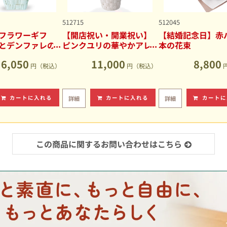
512715
512045
フラワーギフ
【開店祝い・開業祝い】
【結婚記念日】赤バ
とデンファレの
ピンクユリの華やかアレ
本の花束
アレンジメント
ンジメント
6,050
11,000
8,800
円（税込）
円（税込）
カートに入れる
カートに入れる
カートに
詳細
詳細
この商品に関するお問い合わせはこちら