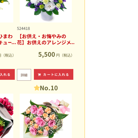
524418
ひまわ
【お供え・お悔やみの
キュー
花】お供えのアレンジメ
ント
5,500
円（税込）
円（税込）
入れる
カートに入れる
詳細
No.10