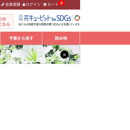
0
会員登録
ログイン
カート
。
での
こちら
予算から探す
読み物
×