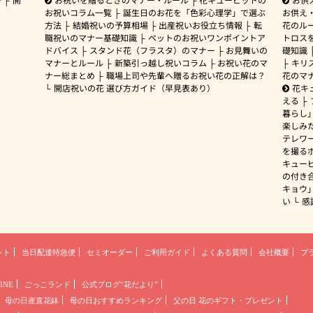
お祝いコラム一覧
誕生日のお花を「色彩心理学」で選ぶ
お供え
方法
結婚祝いの予算相場
出産祝いお役立ち情報
転
花のルー
職祝いのマナー基礎知識
ペットのお祝いワンポイントア
トロス
ドバイス
スタンド花（フラスタ）のマナー
お見舞いの
礎知識
マナーとルール
新築引っ越し祝いコラム
お祝い花のマ
キリ
ナー総まとめ
職場上司や先輩へ贈るお祝い花の正解は？
花のマ
開店祝いの花 選び方ガイド（早見表あり）
花キ
える
暮らし
楽しみ
テレワ
を撮る
キュー
の付き
キョウ
い
感
ット
当日配達特急便
セミオーダー
ご利用ガイド
よくある質問
会社概要
プ
INE
ごっこランド
公式ブログ“花だより”
母の日産直花鉢
母の日おすすめランキング
父の日 花のギフト・プレゼント