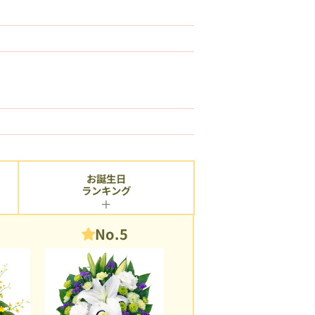
お誕生日
ランキング
No.5