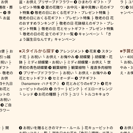
お供
盆・お供え プリザーブドフラワー
ひまわり ギフト・プ
ラ
ユ
通夜・葬
レゼント特集
夏の花贈り・お中元・暑中見舞い 花のギフ
ウ)
9
ー
季
ト特集
敬老の日におくる花ギフト・プレゼント特集
ャンペ
お盆
敬老の日におくる花ギフト・プレゼント特集
敬老の日 花
のおすすめランキング
敬老の日 花鉢植えのギフト・プレ
ゼント特集
敬老の日 花とセットギフト・プレゼント特集
敬老の日の花 全てのギフト一覧
キャンペーン
「き
ょう誕生日なんです」キャンペーン
スタイルから探す
予算
急便
お
アレンジメント
花束
スタン
引っ越
ド花
お祝い
お供え・お悔やみ
胡蝶蘭
胡蝶蘭・花
い・
40
産祝い
鉢
ミディ胡蝶蘭・お祝い
ミディ胡蝶蘭・お供え
世
お祝
ギフト
界初の青色胡蝶蘭
観葉植物
観葉植物
産直多肉植物
やみ・
敬老の
プリザーブドフラワー
お祝い
お供え・お悔やみ
え・お
お供
花とセットギフト
セミオーダー
プチギフト
四十九日
（hanamore -ハナモア-）
花とみどりのeギフト
花キ
 お花と
ューピットのeGfit
カラー
ピンク
イエローオレンジ
ットの
レッド
お花の種類
バラ
ユリ
トルコキキョウ
お祝い
ご自
ラワー
ー
開
お祝いを贈るときのマナー・ルール
花キューピットの
お供
お祝いコラム一覧
誕生日のお花を「色彩心理学」で選ぶ
お供え