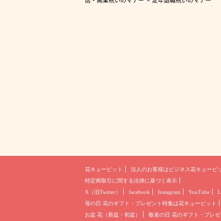
花キューピット
法人のお客様は
ビジネス花キューピ
特定商取引に関する法律に基づく表示
X（旧Twitter）
facebook
Instagram
YouTube
L
母の日 花のギフト・プレゼント
特集は花キューピット
お盆 花（新盆・初盆）
敬老の日 花のギフト・プレゼ