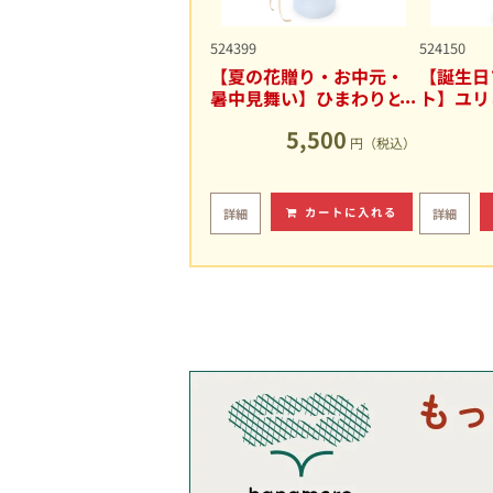
524399
524150
【夏の花贈り・お中元・
【誕生日
暑中見舞い】ひまわりと
ト】ユリ
ユリの爽やかなアレンジ
キュート
5,500
メント
円（税込）
カートに入れる
詳細
詳細