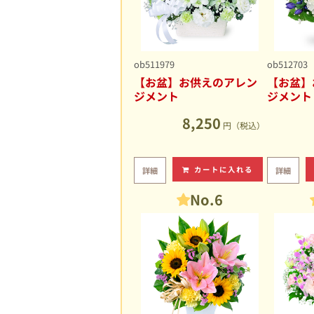
ob511979
ob512703
【お盆】お供えのアレン
【お盆】
ジメント
ジメント
8,250
円（税込）
カートに入れる
詳細
詳細
No.6