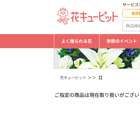
サービス
当日
よく贈られる花
季節のイベント
花キューピット
【】
ご指定の商品は現在取り扱いがござい