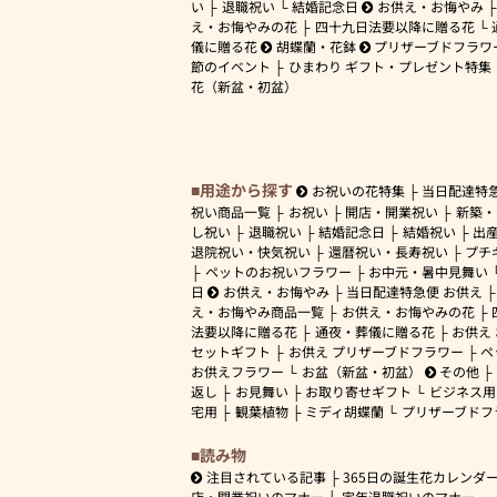
い
退職祝い
結婚記念日
お供え・お悔やみ
え・お悔やみの花
四十九日法要以降に贈る花
儀に贈る花
胡蝶蘭・花鉢
プリザーブドフラワ
節のイベント
ひまわり ギフト・プレゼント特集
花（新盆・初盆）
用途から探す
お祝いの花特集
当日配達特
祝い商品一覧
お祝い
開店・開業祝い
新築・
し祝い
退職祝い
結婚記念日
結婚祝い
出
退院祝い・快気祝い
還暦祝い・長寿祝い
プチ
ペットのお祝いフラワー
お中元・暑中見舞い
日
お供え・お悔やみ
当日配達特急便 お供え
え・お悔やみ商品一覧
お供え・お悔やみの花
法要以降に贈る花
通夜・葬儀に贈る花
お供え
セットギフト
お供え プリザーブドフラワー
ペ
お供えフラワー
お盆（新盆・初盆）
その他
返し
お見舞い
お取り寄せギフト
ビジネス用
宅用
観葉植物
ミディ胡蝶蘭
プリザーブドフ
読み物
注目されている記事
365日の誕生花カレンダ
店・開業祝いのマナー
定年退職祝いのマナー