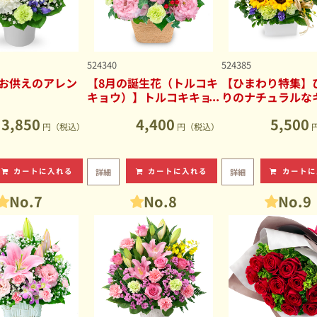
524340
524385
お供えのアレン
【8月の誕生花（トルコキ
【ひまわり特集】
キョウ）】トルコキキョ
りのナチュラルな
ウのナチュラルなアレン
ブアレンジメント
3,850
4,400
5,500
ジメント
円（税込）
円（税込）
カートに入れる
カートに入れる
カートに
詳細
詳細
No.7
No.8
No.9