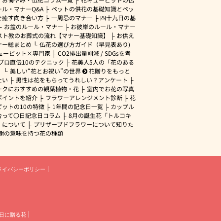
ル・マナーQ&A
ペットの供花の基礎知識とペッ
を癒す向き合い方
一周忌のマナー
四十九日の基
お盆のルール・マナー
お彼岸のルール・マナー
スト教のお葬式の流れ【マナー基礎知識】
お供え
ナー総まとめ
仏花の選び方ガイド（早見表あり)
ューピット×専門家
CO2排出量削減 / SDGsを考
プロ直伝10のテクニック
花美人5人の「花のある
」
美しい“花とお祝い”の世界
花贈りをもっと
たい
男性は花をもらってうれしい？アンケート
ークにおすすめの観葉植物・花
室内でお花の写真
ポイントを紹介
フラワーアレンジメント診断
花
ピットの10の特徴
1年間の記念日一覧
カップル
合って〇日記念日コラム
8月の誕生花「トルコキ
」について
プリザーブドフラワーについて知りた
謝の意味を持つ花の種類
ライバシーポリシー
日に贈る花