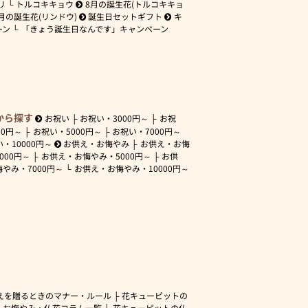
リ
トルコキキョウ
8月の誕生花(トルコキキョ
月の誕生花(リンドウ)
誕生日セットギフト
キ
ーン
「きょう誕生日なんです」キャンペーン
から探す
お祝い
お祝い・
3000円～
お祝
00円～
お祝い・
5000円～
お祝い・
7000円～
い・
10000円～
お供え・お悔やみ
お供え・お悔
3000円～
お供え・お悔やみ・
5000円～
お供
悔やみ・
7000円～
お供え・お悔やみ・
10000円～
えを贈るときのマナー・ルール
花キューピットの
・お悔やみ・仏花コラム一覧
花キューピットの仏