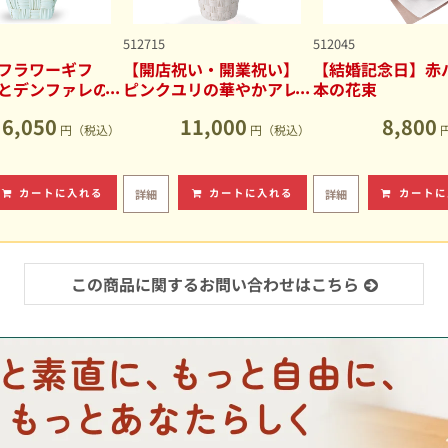
512715
512045
フラワーギフ
【開店祝い・開業祝い】
【結婚記念日】赤バ
とデンファレの
ピンクユリの華やかアレ
本の花束
アレンジメント
ンジメント
6,050
11,000
8,800
円（税込）
円（税込）
カートに入れる
カートに入れる
カートに
詳細
詳細
この商品に関するお問い合わせはこちら