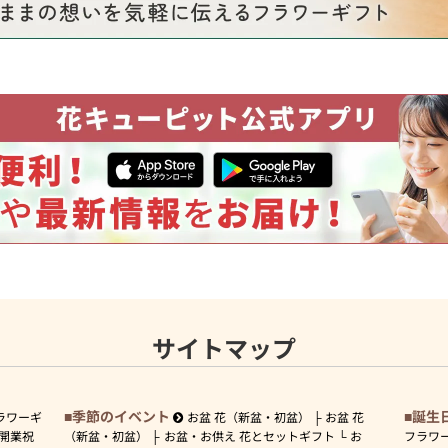
サイトマップ
季節のイベント
誕生
ラワーギ
お盆 花（新盆・初盆）
お盆 花
開業祝
（新盆・初盆）
お盆・お供え 花とセットギフト
お
フラワ