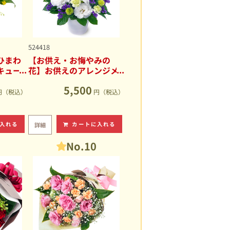
524418
ひまわ
【お供え・お悔やみの
キュー
花】お供えのアレンジメ
ント
5,500
円（税込）
円（税込）
入れる
カートに入れる
詳細
No.10