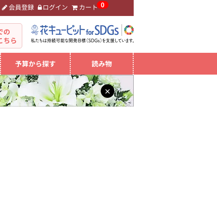
0
会員登録
ログイン
カート
。
での
こちら
予算から探す
読み物
×