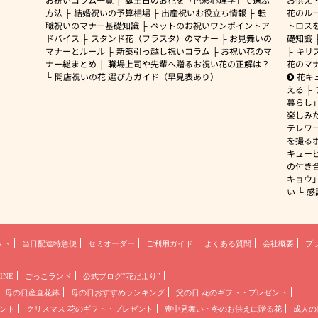
方法
結婚祝いの予算相場
出産祝いお役立ち情報
転
花のルー
職祝いのマナー基礎知識
ペットのお祝いワンポイントア
トロス
ドバイス
スタンド花（フラスタ）のマナー
お見舞いの
礎知識
マナーとルール
新築引っ越し祝いコラム
お祝い花のマ
キリ
ナー総まとめ
職場上司や先輩へ贈るお祝い花の正解は？
花のマ
開店祝いの花 選び方ガイド（早見表あり）
花キ
える
暮らし
楽しみ
テレワ
を撮る
キュー
の付き
キョウ
い
感
ット
当日配達特急便
セミオーダー
ご利用ガイド
よくある質問
会社概要
プ
INE
ごっこランド
公式ブログ“花だより”
母の日産直花鉢
母の日おすすめランキング
父の日 花のギフト・プレゼント
ント
クリスマス 花のギフト・プレゼント
喪中見舞い・冬のお供えに贈る花
成人の