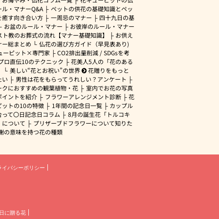
ル・マナーQ&A
ペットの供花の基礎知識とペッ
を癒す向き合い方
一周忌のマナー
四十九日の基
お盆のルール・マナー
お彼岸のルール・マナー
スト教のお葬式の流れ【マナー基礎知識】
お供え
ナー総まとめ
仏花の選び方ガイド（早見表あり)
ューピット×専門家
CO2排出量削減 / SDGsを考
プロ直伝10のテクニック
花美人5人の「花のある
」
美しい“花とお祝い”の世界
花贈りをもっと
たい
男性は花をもらってうれしい？アンケート
ークにおすすめの観葉植物・花
室内でお花の写真
ポイントを紹介
フラワーアレンジメント診断
花
ピットの10の特徴
1年間の記念日一覧
カップル
合って〇日記念日コラム
8月の誕生花「トルコキ
」について
プリザーブドフラワーについて知りた
謝の意味を持つ花の種類
ライバシーポリシー
日に贈る花