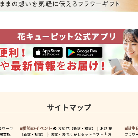
サイトマップ
季節のイベント
誕生
ラワーギ
お盆 花（新盆・初盆）
お盆 花
開業祝
（新盆・初盆）
お盆・お供え 花とセットギフト
お
フラワ