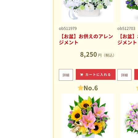
ob511979
ob512703
【お盆】お供えのアレン
【お盆】
ジメント
ジメント
8,250
円（税込）
カートに入れる
詳細
詳細
No.6