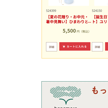
524399
524150
【夏の花贈り・お中元・
【誕生日
暑中見舞い】ひまわりと
ト】ユリ
ユリの爽やかなアレンジ
キュート
5,500
メント
円（税込）
カートに入れる
詳細
詳細