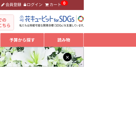
0
会員登録
ログイン
カート
。
での
こちら
予算から探す
読み物
×