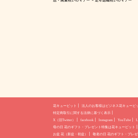
花キューピット
法人のお客様は
ビジネス花キューピ
特定商取引に関する法律に基づく表示
X（旧Twitter）
facebook
Instagram
YouTube
L
母の日 花のギフト・プレゼント
特集は花キューピット
お盆 花（新盆・初盆）
敬老の日 花のギフト・プレゼ