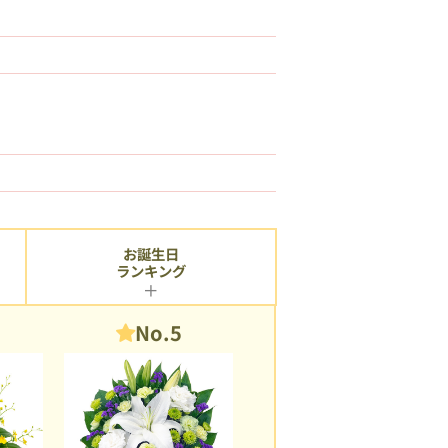
お誕生日
ランキング
No.5