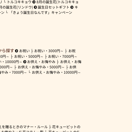
リ
トルコキキョウ
8月の誕生花(トルコキキョ
月の誕生花(リンドウ)
誕生日セットギフト
キ
ーン
「きょう誕生日なんです」キャンペーン
から探す
お祝い
お祝い・
3000円～
お祝
00円～
お祝い・
5000円～
お祝い・
7000円～
い・
10000円～
お供え・お悔やみ
お供え・お悔
3000円～
お供え・お悔やみ・
5000円～
お供
悔やみ・
7000円～
お供え・お悔やみ・
10000円～
えを贈るときのマナー・ルール
花キューピットの
・お悔やみ・仏花コラム一覧
花キューピットの仏