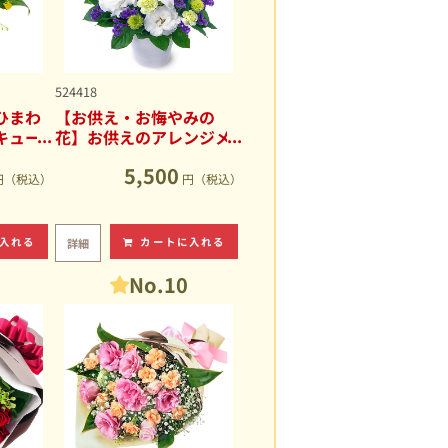
524418
ひまわ
【お供え・お悔やみの
キュー
花】お供えのアレンジメ
ント
5,500
円（税込）
円（税込）
入れる
カートに入れる
詳細
No.10