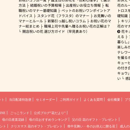
方法
結婚祝いの予算相場
出産祝いお役立ち情報
転
花のルー
職祝いのマナー基礎知識
ペットのお祝いワンポイントア
トロス
ドバイス
スタンド花（フラスタ）のマナー
お見舞いの
礎知識
マナーとルール
新築引っ越し祝いコラム
お祝い花のマ
キリ
ナー総まとめ
職場上司や先輩へ贈るお祝い花の正解は？
花のマ
開店祝いの花 選び方ガイド（早見表あり）
花キ
える
暮らし
楽しみ
テレワ
を撮る
キュー
の付き
キョウ
い
感
ット
当日配達特急便
セミオーダー
ご利用ガイド
よくある質問
会社概要
プ
INE
ごっこランド
公式ブログ“花だより”
母の日産直花鉢
母の日おすすめランキング
父の日 花のギフト・プレゼント
ント
クリスマス 花のギフト・プレゼント
喪中見舞い・冬のお供えに贈る花
成人の