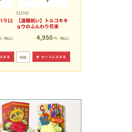
512743
ラ12
【退職祝い】トルコキキ
ョウのふんわり花束
4,950
円（税込）
円（税込）
入れる
カートに入れる
詳細