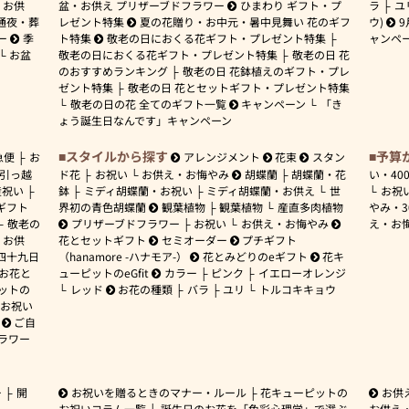
お供
盆・お供え プリザーブドフラワー
ひまわり ギフト・プ
ラ
ユ
通夜・葬
レゼント特集
夏の花贈り・お中元・暑中見舞い 花のギフ
ウ)
9
ー
季
ト特集
敬老の日におくる花ギフト・プレゼント特集
ャンペ
お盆
敬老の日におくる花ギフト・プレゼント特集
敬老の日 花
のおすすめランキング
敬老の日 花鉢植えのギフト・プレ
ゼント特集
敬老の日 花とセットギフト・プレゼント特集
敬老の日の花 全てのギフト一覧
キャンペーン
「き
ょう誕生日なんです」キャンペーン
スタイルから探す
予算
急便
お
アレンジメント
花束
スタン
引っ越
ド花
お祝い
お供え・お悔やみ
胡蝶蘭
胡蝶蘭・花
い・
40
産祝い
鉢
ミディ胡蝶蘭・お祝い
ミディ胡蝶蘭・お供え
世
お祝
ギフト
界初の青色胡蝶蘭
観葉植物
観葉植物
産直多肉植物
やみ・
敬老の
プリザーブドフラワー
お祝い
お供え・お悔やみ
え・お
お供
花とセットギフト
セミオーダー
プチギフト
四十九日
（hanamore -ハナモア-）
花とみどりのeギフト
花キ
 お花と
ューピットのeGfit
カラー
ピンク
イエローオレンジ
ットの
レッド
お花の種類
バラ
ユリ
トルコキキョウ
お祝い
ご自
ラワー
ー
開
お祝いを贈るときのマナー・ルール
花キューピットの
お供
お祝いコラム一覧
誕生日のお花を「色彩心理学」で選ぶ
お供え