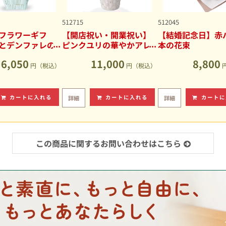
512715
512045
フラワーギフ
【開店祝い・開業祝い】
【結婚記念日】赤バ
とデンファレの
ピンクユリの華やかアレ
本の花束
アレンジメント
ンジメント
6,050
11,000
8,800
円（税込）
円（税込）
カートに入れる
カートに入れる
カートに
詳細
詳細
この商品に関するお問い合わせはこちら