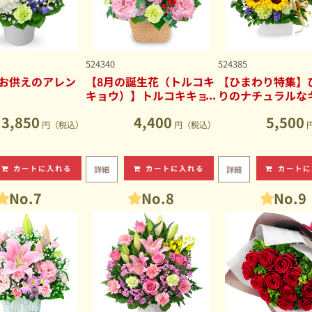
524340
524385
お供えのアレン
【8月の誕生花（トルコキ
【ひまわり特集】
キョウ）】トルコキキョ
りのナチュラルな
ウのナチュラルなアレン
ブアレンジメント
3,850
4,400
5,500
ジメント
円（税込）
円（税込）
カートに入れる
カートに入れる
カートに
詳細
詳細
No.7
No.8
No.9