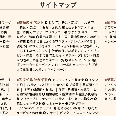
サイトマップ
季節のイベント
誕生
ラワーギ
お盆 花（新盆・初盆）
お盆 花
開業祝
（新盆・初盆）
お盆・お供え 花とセットギフト
お
フラワ
お供
盆・お供え プリザーブドフラワー
ひまわり ギフト・プ
ラ
ユ
通夜・葬
レゼント特集
夏の花贈り・お中元・暑中見舞い 花のギフ
ウ)
9
ー
季
ト特集
敬老の日におくる花ギフト・プレゼント特集
ャンペ
お盆
敬老の日におくる花ギフト・プレゼント特集
敬老の日 花
のおすすめランキング
敬老の日 花鉢植えのギフト・プレ
ゼント特集
敬老の日 花とセットギフト・プレゼント特集
敬老の日の花 全てのギフト一覧
キャンペーン
映画
『ウォーターガーディアンズ』コラボキャンペーン
「き
ょう誕生日なんです」キャンペーン
スタイルから探す
予算
急便
お
アレンジメント
花束
スタン
引っ越
ド花
お祝い
お供え・お悔やみ
胡蝶蘭
胡蝶蘭・花
い・
40
産祝い
鉢
ミディ胡蝶蘭・お祝い
ミディ胡蝶蘭・お供え
世
お祝
ギフト
界初の青色胡蝶蘭
観葉植物
観葉植物
産直多肉植物
やみ・
敬老の
プリザーブドフラワー
お祝い
お供え・お悔やみ
え・お
お供
花とセットギフト
セミオーダー
プチギフト
四十九日
（hanamore -ハナモア-）
花とみどりのeギフト
花キ
 お花と
ューピットのeGfit
カラー
ピンク
イエローオレンジ