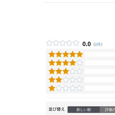
0.0
（
0件
）
並び替え
新しい順
評価