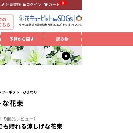
0
会員登録
ログイン
カート
。
での
こちら
予算から探す
読み物
×
フラワーギフト・ひまわり
トな花束
件の商品レビュー）
でも贈れる涼しげな花束