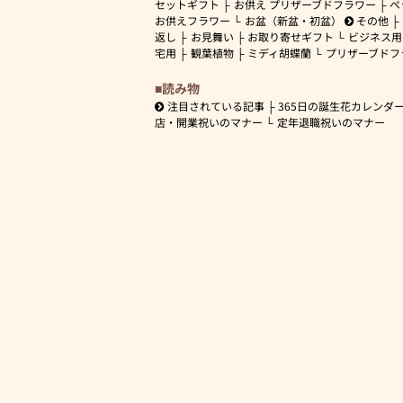
セットギフト
お供え プリザーブドフラワー
ペ
お供えフラワー
お盆（新盆・初盆）
その他
返し
お見舞い
お取り寄せギフト
ビジネス用
宅用
観葉植物
ミディ胡蝶蘭
プリザーブドフ
読み物
注目されている記事
365日の誕生花カレンダ
店・開業祝いのマナー
定年退職祝いのマナー