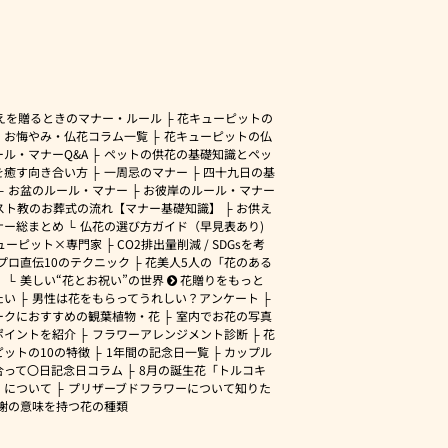
えを贈るときのマナー・ルール
花キューピットの
・お悔やみ・仏花コラム一覧
花キューピットの仏
ル・マナーQ&A
ペットの供花の基礎知識とペッ
を癒す向き合い方
一周忌のマナー
四十九日の基
お盆のルール・マナー
お彼岸のルール・マナー
スト教のお葬式の流れ【マナー基礎知識】
お供え
ナー総まとめ
仏花の選び方ガイド（早見表あり)
ューピット×専門家
CO2排出量削減 / SDGsを考
プロ直伝10のテクニック
花美人5人の「花のある
」
美しい“花とお祝い”の世界
花贈りをもっと
たい
男性は花をもらってうれしい？アンケート
ークにおすすめの観葉植物・花
室内でお花の写真
ポイントを紹介
フラワーアレンジメント診断
花
ピットの10の特徴
1年間の記念日一覧
カップル
合って〇日記念日コラム
8月の誕生花「トルコキ
」について
プリザーブドフラワーについて知りた
謝の意味を持つ花の種類