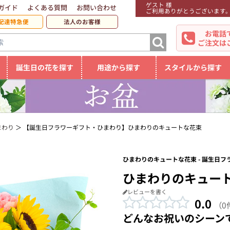
ゲスト 様
ガイド
よくある質問
お問い合わせ
ご利用ありがとうございます
配達特急便
法人のお客様
お電話
ご注文は
誕生日の花を探す
用途から探す
スタイルから探す
まわり
【誕生日フラワーギフト・ひまわり】ひまわりのキュートな花束
ひまわりのキュートな花束 - 誕生日
ひまわりのキュー
レビューを書く
0.0
（0
どんなお祝いのシーン