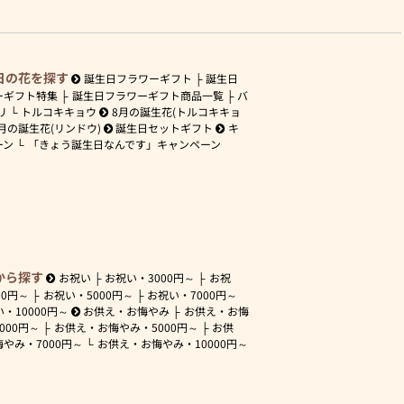
日の花を探す
誕生日フラワーギフト
誕生日
ーギフト特集
誕生日フラワーギフト商品一覧
バ
リ
トルコキキョウ
8月の誕生花(トルコキキョ
月の誕生花(リンドウ)
誕生日セットギフト
キ
ーン
「きょう誕生日なんです」キャンペーン
から探す
お祝い
お祝い・
3000円～
お祝
00円～
お祝い・
5000円～
お祝い・
7000円～
い・
10000円～
お供え・お悔やみ
お供え・お悔
3000円～
お供え・お悔やみ・
5000円～
お供
悔やみ・
7000円～
お供え・お悔やみ・
10000円～