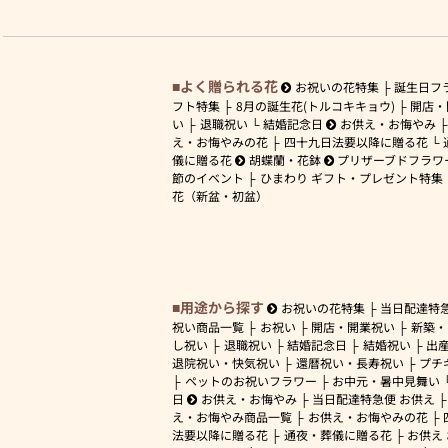
よく贈られる花
お祝いの花特集
誕生日フ
フト特集
8月の誕生花(トルコキキョウ)
開店・
い
退職祝い
結婚記念日
お供え・お悔やみ
え・お悔やみの花
四十九日法要以降に贈る花
儀に贈る花
胡蝶蘭・花鉢
プリザーブドフラワ
節のイベント
ひまわり ギフト・プレゼント特集
花（新盆・初盆）
用途から探す
お祝いの花特集
当日配達特
祝い商品一覧
お祝い
開店・開業祝い
新築・
し祝い
退職祝い
結婚記念日
結婚祝い
出
退院祝い・快気祝い
還暦祝い・長寿祝い
プチ
ペットのお祝いフラワー
お中元・暑中見舞い
日
お供え・お悔やみ
当日配達特急便 お供え
え・お悔やみ商品一覧
お供え・お悔やみの花
法要以降に贈る花
通夜・葬儀に贈る花
お供え