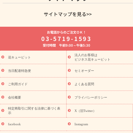
サイトマップを見る>>
よく贈られる花
お祝いの花特集
誕生日フラワーギフト特集
お電話からのご注文ＯＫ！
8月の誕生花(トルコキキョウ)
開店・開業祝い
退職祝い
結
03-5719-1593
婚記念日
お供え・お悔やみ
お供え・お悔やみの花
四十九日
受付時間 午前9:00～午後5:30
法要以降に贈る花
通夜・葬儀に贈る花
胡蝶蘭・花鉢
プリザ
ーブドフラワー
季節のイベント
ひまわり ギフト・プレゼント
法人のお客様は
季節のイベント
花キューピット
特集
お盆 花（新盆・初盆）
お盆 花（新
ビジネス花キューピット
盆・初盆）
お盆 花（新盆・初盆）
お盆・お供え 花とセットギ
フト
お盆・お供え プリザーブドフラワー
ひまわり ギフト・プ
当日配達特急便
セミオーダー
レゼント特集
夏の花贈り・お中元・暑中見舞い 花のギフト特集
敬老の日におくる花ギフト・プレゼント特集
敬老の日におくる
ご利用ガイド
よくある質問
花ギフト・プレゼント特集
敬老の日 花のおすすめランキング
敬
老の日 花鉢植えのギフト・プレゼント特集
敬老の日 花とセットギ
会社概要
プライバシーポリシー
フト・プレゼント特集
敬老の日の花 全てのギフト一覧
キャン
ペーン
映画『ウォーターガーディアンズ』コラボキャンペーン
特定商取引に関する法律に基づく表
X（旧Twitter）
示
誕生日の花を探す
「きょう誕生日なんです」キャンペーン
誕生日フラワーギフト
誕生日フラワーギフト特集
誕生日フラワ
facebook
Instagram
ーギフト商品一覧
バラ
ユリ
トルコキキョウ
8月の誕生花