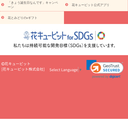
5000円～
お祝い・
7000円～
お祝い・
10000円～
お供え・お
「きょう誕生日なんです」キャンペ
花キューピット公式アプリ
ーン
悔やみ
お供え・お悔やみ・
3000円～
お供え・お悔やみ・
5000
円～
お供え・お悔やみ・
7000円～
お供え・お悔やみ・
10000
花とみどりのeギフト
読み物
円～
注目されている記事
365日の誕生花カレンダー
開店・開業祝
いのマナー
定年退職祝いのマナー
お祝いを贈るときのマナー・
ルール
花キューピットのお祝いコラム一覧
誕生日のお花を「色
彩心理学」で選ぶ方法
結婚祝いの予算相場
出産祝いお役立ち情
報
転職祝いのマナー基礎知識
ペットのお祝いワンポイントアド
バイス
スタンド花（フラスタ）のマナー
お見舞いのマナーとル
花キューピット
ール
新築引っ越し祝いコラム
お祝い花のマナー総まとめ
職
[
花キューピット株式会社
]
Select Language
▼
場上司や先輩へ贈るお祝い花の正解は？
開店祝いの花 選び方ガイ
ド（早見表あり）
お供えを贈るときのマナー・ルール
花キューピットのお供え・
お悔やみ・仏花コラム一覧
花キューピットの仏花のルール・マナ
ーQ&A
ペットの供花の基礎知識とペットロスを癒す向き合い方
一周忌のマナー
四十九日の基礎知識
お盆のルール・マナー
お彼岸のルール・マナー
キリスト教のお葬式の流れ【マナー基礎
知識】
お供え花のマナー総まとめ
仏花の選び方ガイド（早見表
あり)
花キューピット×専門家
CO2排出量削減 / SDGsを考える
プロ直伝10のテクニック
花美人5人の「花のある暮らし」
美