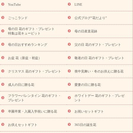
(トルコキキョウ)
9月の誕生花(リンドウ)
誕生日セットギフト
YouTube
LINE
用途か
キャンペーン
「きょう誕生日なんです」キャンペーン
ら探す
お祝いの花特集
当日配達特急便
お祝い商品一覧
お
ごっこランド
公式ブログ“花だより”
祝い
開店・開業祝い
新築・引っ越し祝い
退職祝い
結婚記
念日
結婚祝い
出産祝い
退院祝い・快気祝い
還暦祝い・長
母の日 花のギフト・プレゼント
母の日産直花鉢
特集は花キューピット
寿祝い
プチギフト
ペットのお祝いフラワー
お中元・暑中見
舞い
敬老の日
お供え・お悔やみ
当日配達特急便 お供え
お
母の日おすすめランキング
父の日 花のギフト・プレゼント
供え・お悔やみ商品一覧
お供え・お悔やみの花
四十九日法要以
降に贈る花
通夜・葬儀に贈る花
お供え お花とセットギフト
お盆 花（新盆・初盆）
敬老の日 花のギフト・プレゼント
お供え プリザーブドフラワー
ペットのお供えフラワー
お盆（新
盆・初盆）
その他
お祝い返し
お見舞い
お取り寄せギフト
ビジネス用
ご自宅用
観葉植物
ミディ胡蝶蘭
プリザーブ
クリスマス 花のギフト・プレゼント
喪中見舞い・冬のお供えに贈る花
スタイルから探す
ドフラワー
アレンジメント
花束
スタ
ンド花
お祝い
お供え・お悔やみ
胡蝶蘭
胡蝶蘭・花鉢
ミ
成人の日に贈る花
愛妻の日に贈る花
ディ胡蝶蘭・お祝い
ミディ胡蝶蘭・お供え
世界初の青色胡蝶蘭
フラワーバレンタイン 花のギフト・
ホワイトデー 花のギフト・プレゼ
観葉植物
観葉植物
産直多肉植物
プリザーブドフラワー
プレゼント
ント
お祝い
お供え・お悔やみ
花とセットギフト
セミオーダー
プチギフト（hanamore -ハナモア-）
花とみどりのeギフト
花
卒園卒業・入園入学祝いに贈る花
お祝いセットギフト
キューピットのeGfit
カラー
ピンク
イエローオレンジ
レッ
予算から探す
ド
お花の種類
バラ
ユリ
トルコキキョウ
お供えセットギフト
365日の誕生花
お祝い
お祝い・
3000円～
お祝い・
4000円～
お祝い・