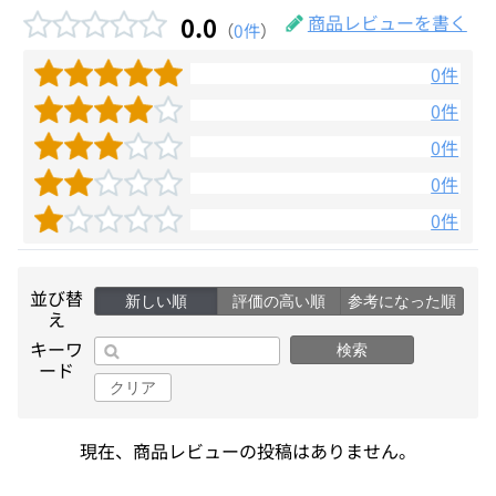
0.0
商品レビューを書く
（
0件
）
0件
0件
0件
0件
0件
並び替
新しい順
評価の高い順
参考になった順
え
キーワ
検索
ード
クリア
現在、商品レビューの投稿はありません。