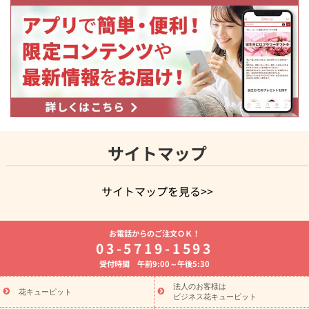
サイトマップ
サイトマップを見る>>
よく贈られる花
お祝いの花特集
誕生日フラワーギフト特集
お電話からのご注文ＯＫ！
8月の誕生花(トルコキキョウ)
開店・開業祝い
退職祝い
結
03-5719-1593
婚記念日
お供え・お悔やみ
お供え・お悔やみの花
四十九日
受付時間 午前9:00～午後5:30
法要以降に贈る花
通夜・葬儀に贈る花
胡蝶蘭・花鉢
プリザ
ーブドフラワー
季節のイベント
ひまわり ギフト・プレゼント
法人のお客様は
季節のイベント
花キューピット
特集
お盆 花（新盆・初盆）
お盆 花（新
ビジネス花キューピット