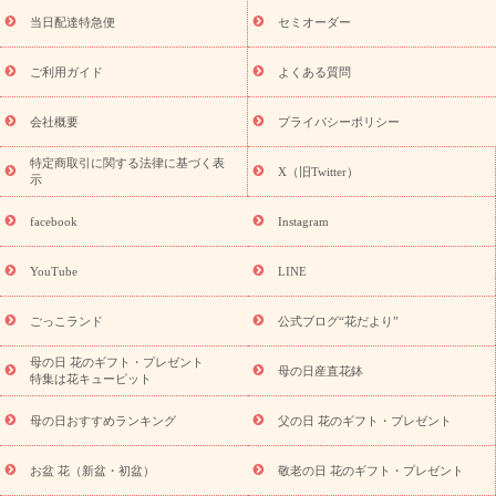
盆・初盆）
お盆 花（新盆・初盆）
お盆・お供え 花とセットギ
フト
お盆・お供え プリザーブドフラワー
ひまわり ギフト・プ
当日配達特急便
セミオーダー
レゼント特集
夏の花贈り・お中元・暑中見舞い 花のギフト特集
敬老の日におくる花ギフト・プレゼント特集
敬老の日におくる
ご利用ガイド
よくある質問
花ギフト・プレゼント特集
敬老の日 花のおすすめランキング
敬
老の日 花鉢植えのギフト・プレゼント特集
敬老の日 花とセットギ
会社概要
プライバシーポリシー
フト・プレゼント特集
敬老の日の花 全てのギフト一覧
キャン
ペーン
映画『ウォーターガーディアンズ』コラボキャンペーン
特定商取引に関する法律に基づく表
X（旧Twitter）
示
誕生日の花を探す
「きょう誕生日なんです」キャンペーン
誕生日フラワーギフト
誕生日フラワーギフト特集
誕生日フラワ
facebook
Instagram
ーギフト商品一覧
バラ
ユリ
トルコキキョウ
8月の誕生花
(トルコキキョウ)
9月の誕生花(リンドウ)
誕生日セットギフト
YouTube
LINE
用途か
キャンペーン
「きょう誕生日なんです」キャンペーン
ら探す
お祝いの花特集
当日配達特急便
お祝い商品一覧
お
ごっこランド
公式ブログ“花だより”
祝い
開店・開業祝い
新築・引っ越し祝い
退職祝い
結婚記
念日
結婚祝い
出産祝い
退院祝い・快気祝い
還暦祝い・長
母の日 花のギフト・プレゼント
母の日産直花鉢
特集は花キューピット
寿祝い
プチギフト
ペットのお祝いフラワー
お中元・暑中見
舞い
敬老の日
お供え・お悔やみ
当日配達特急便 お供え
お
母の日おすすめランキング
父の日 花のギフト・プレゼント
供え・お悔やみ商品一覧
お供え・お悔やみの花
四十九日法要以
降に贈る花
通夜・葬儀に贈る花
お供え お花とセットギフト
お盆 花（新盆・初盆）
敬老の日 花のギフト・プレゼント
お供え プリザーブドフラワー
ペットのお供えフラワー
お盆（新