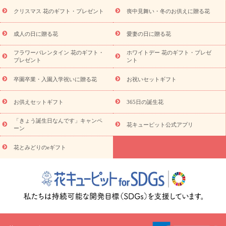
盆・初盆）
その他
お祝い返し
お見舞い
お取り寄せギフト
ビジネス用
ご自宅用
観葉植物
ミディ胡蝶蘭
プリザーブ
クリスマス 花のギフト・プレゼント
喪中見舞い・冬のお供えに贈る花
スタイルから探す
ドフラワー
アレンジメント
花束
スタ
ンド花
お祝い
お供え・お悔やみ
胡蝶蘭
胡蝶蘭・花鉢
ミ
成人の日に贈る花
愛妻の日に贈る花
ディ胡蝶蘭・お祝い
ミディ胡蝶蘭・お供え
世界初の青色胡蝶蘭
フラワーバレンタイン 花のギフト・
ホワイトデー 花のギフト・プレゼ
観葉植物
観葉植物
産直多肉植物
プリザーブドフラワー
プレゼント
ント
お祝い
お供え・お悔やみ
花とセットギフト
セミオーダー
プチギフト（hanamore -ハナモア-）
花とみどりのeギフト
花
卒園卒業・入園入学祝いに贈る花
お祝いセットギフト
キューピットのeGfit
カラー
ピンク
イエローオレンジ
レッ
予算から探す
ド
お花の種類
バラ
ユリ
トルコキキョウ
お供えセットギフト
365日の誕生花
お祝い
お祝い・
3000円～
お祝い・
4000円～
お祝い・
5000円～
お祝い・
7000円～
お祝い・
10000円～
お供え・お
「きょう誕生日なんです」キャンペ
花キューピット公式アプリ
ーン
悔やみ
お供え・お悔やみ・
3000円～
お供え・お悔やみ・
5000
円～
お供え・お悔やみ・
7000円～
お供え・お悔やみ・
10000
花とみどりのeギフト
読み物
円～
注目されている記事
365日の誕生花カレンダー
開店・開業祝
いのマナー
定年退職祝いのマナー
お祝いを贈るときのマナー・
ルール
花キューピットのお祝いコラム一覧
誕生日のお花を「色
彩心理学」で選ぶ方法
結婚祝いの予算相場
出産祝いお役立ち情
報
転職祝いのマナー基礎知識
ペットのお祝いワンポイントアド
バイス
スタンド花（フラスタ）のマナー
お見舞いのマナーとル