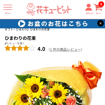
0
メニュー
マイページ
カート
×
花キューピット
誕生日フラワーギフト・ひまわり
【誕生日フラワー
ギフト・ひまわり】ひまわりの花束
ひまわりの花束
レビューを書く
4.0
（
1 件の商品レビュー
）