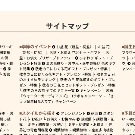
サイトマップ
季節のイベント
誕生
ラワーギ
お盆 花（新盆・初盆）
お盆 花
開業祝
（新盆・初盆）
お盆・お供え 花とセットギフト
お
フラワ
お供
盆・お供え プリザーブドフラワー
ひまわり ギフト・プ
ラ
ユ
通夜・葬
レゼント特集
夏の花贈り・お中元・暑中見舞い 花のギフ
ウ)
9
ー
季
ト特集
敬老の日におくる花ギフト・プレゼント特集
ャンペ
お盆
敬老の日におくる花ギフト・プレゼント特集
敬老の日 花
のおすすめランキング
敬老の日 花鉢植えのギフト・プレ
ゼント特集
敬老の日 花とセットギフト・プレゼント特集
敬老の日の花 全てのギフト一覧
キャンペーン
映画
『ウォーターガーディアンズ』コラボキャンペーン
「き
ょう誕生日なんです」キャンペーン
スタイルから探す
予算
急便
お
アレンジメント
花束
スタン
引っ越
ド花
お祝い
お供え・お悔やみ
胡蝶蘭
胡蝶蘭・花
い・
40
産祝い
鉢
ミディ胡蝶蘭・お祝い
ミディ胡蝶蘭・お供え
世
お祝
ギフト
界初の青色胡蝶蘭
観葉植物
観葉植物
産直多肉植物
やみ・