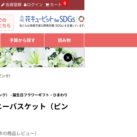
0
会員登録
ログイン
カート
。
での
こちら
予算から探す
読み物
×
ピンク）
ク） - 誕生日フラワーギフト・ひまわり
ニーバスケット（ピン
件の商品レビュー）