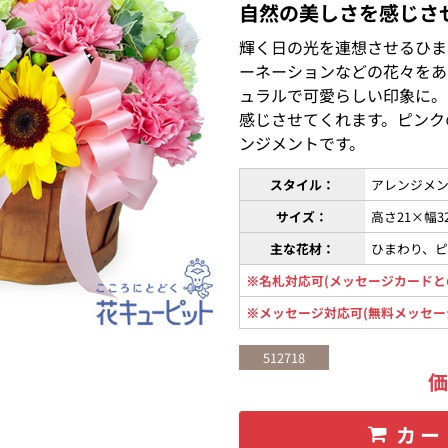
自然の美しさを感じさ
輝く日の光を連想させるひま
ーネーションなどの花々をあ
ュラルで可愛らしい印象に。
感じさせてくれます。ピンク
ンジメントです。
スタイル：
アレンジメン
サイズ：
高さ21×幅3
主な花材：
ひまわり、
※名札対応可(メッセージカードと
※メッセージ対応可(無料メッセー
512718
カー