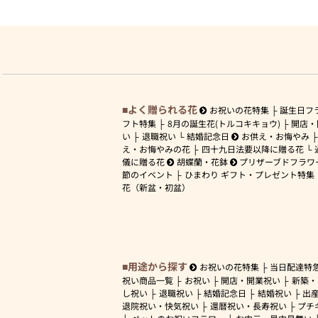
よく贈られる花
お祝いの花特集
誕生日フ
フト特集
8月の誕生花(トルコキキョウ)
開店・
い
退職祝い
結婚記念日
お供え・お悔やみ
え・お悔やみの花
四十九日法要以降に贈る花
儀に贈る花
胡蝶蘭・花鉢
プリザーブドフラワ
節のイベント
ひまわり ギフト・プレゼント特集
花（新盆・初盆）
用途から探す
お祝いの花特集
当日配達特
祝い商品一覧
お祝い
開店・開業祝い
新築・
し祝い
退職祝い
結婚記念日
結婚祝い
出
退院祝い・快気祝い
還暦祝い・長寿祝い
プチ