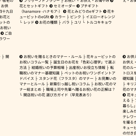
敬老の
プリザーブドフラワー
お祝い
お供え・お悔やみ
え・お
お供
花とセットギフト
セミオーダー
プチギフト
四十九日
（hanamore -ハナモア-）
花とみどりのeギフト
花キ
 お花と
ューピットのeGfit
カラー
ピンク
イエローオレンジ
ットの
レッド
お花の種類
バラ
ユリ
トルコキキョウ
お祝い
ご自
ラワー
ー
開
お祝いを贈るときのマナー・ルール
花キューピットの
お供
お祝いコラム一覧
誕生日のお花を「色彩心理学」で選ぶ
お供え
方法
結婚祝いの予算相場
出産祝いお役立ち情報
転
花のルー
職祝いのマナー基礎知識
ペットのお祝いワンポイントア
トロス
ドバイス
スタンド花（フラスタ）のマナー
お見舞いの
礎知識
マナーとルール
新築引っ越し祝いコラム
お祝い花のマ
キリ
ナー総まとめ
職場上司や先輩へ贈るお祝い花の正解は？
花のマ
開店祝いの花 選び方ガイド（早見表あり）
花キ
える
暮らし
楽しみ
テレワ
を撮る
キュー
の付き