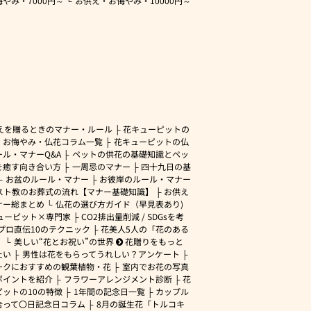
悔やみ・
7000円～
お供え・お悔やみ・
10000円～
えを贈るときのマナー・ルール
花キューピットの
・お悔やみ・仏花コラム一覧
花キューピットの仏
ル・マナーQ&A
ペットの供花の基礎知識とペッ
を癒す向き合い方
一周忌のマナー
四十九日の基
お盆のルール・マナー
お彼岸のルール・マナー
スト教のお葬式の流れ【マナー基礎知識】
お供え
ナー総まとめ
仏花の選び方ガイド（早見表あり)
ューピット×専門家
CO2排出量削減 / SDGsを考
プロ直伝10のテクニック
花美人5人の「花のある
」
美しい“花とお祝い”の世界
花贈りをもっと
たい
男性は花をもらってうれしい？アンケート
ークにおすすめの観葉植物・花
室内でお花の写真
ポイントを紹介
フラワーアレンジメント診断
花
ピットの10の特徴
1年間の記念日一覧
カップル
合って〇日記念日コラム
8月の誕生花「トルコキ