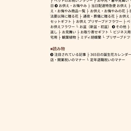
ペットのお祝いフラワー
お中元・暑中見舞い
日
お供え・お悔やみ
当日配達特急便 お供え
え・お悔やみ商品一覧
お供え・お悔やみの花
法要以降に贈る花
通夜・葬儀に贈る花
お供え
セットギフト
お供え プリザーブドフラワー
ペ
お供えフラワー
お盆（新盆・初盆）
その他
返し
お見舞い
お取り寄せギフト
ビジネス用
宅用
観葉植物
ミディ胡蝶蘭
プリザーブドフ
読み物
注目されている記事
365日の誕生花カレンダ
店・開業祝いのマナー
定年退職祝いのマナー