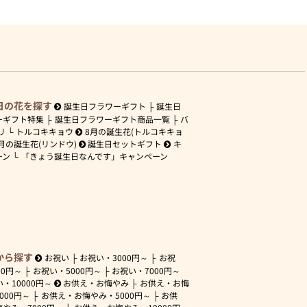
日の花を探す
誕生日フラワーギフト
誕生日
ーギフト特集
誕生日フラワーギフト商品一覧
バ
リ
トルコキキョウ
8月の誕生花(トルコキキョ
月の誕生花(リンドウ)
誕生日セットギフト
キ
ーン
「きょう誕生日なんです」キャンペーン
から探す
お祝い
お祝い・
3000円～
お祝
00円～
お祝い・
5000円～
お祝い・
7000円～
い・
10000円～
お供え・お悔やみ
お供え・お悔
3000円～
お供え・お悔やみ・
5000円～
お供