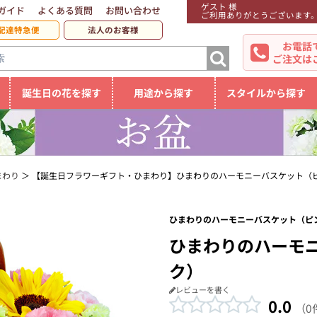
ゲスト 様
ガイド
よくある質問
お問い合わせ
ご利用ありがとうございます
配達特急便
法人のお客様
お電話
ご注文は
誕生日の花を探す
用途から探す
スタイルから探す
まわり
【誕生日フラワーギフト・ひまわり】ひまわりのハーモニーバスケット（
ひまわりのハーモニーバスケット（ピン
ひまわりのハーモ
ク）
レビューを書く
0.0
（0