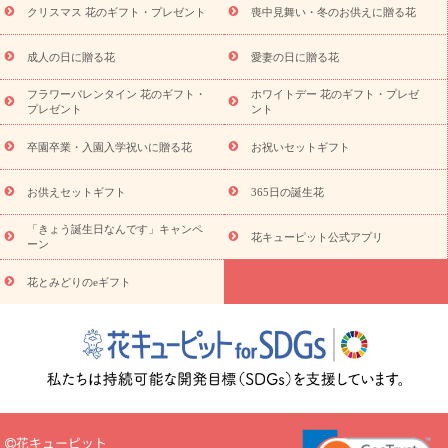
ビジネス用
ご自宅用
観葉植物
ミディ胡蝶蘭
プリザーブ
クリスマス 花のギフト・プレゼント
喪中見舞い・冬のお供えに贈る花
スタイルから探す
ドフラワー
アレンジメント
花束
スタ
ンド花
お祝い
お供え・お悔やみ
胡蝶蘭
胡蝶蘭・花鉢
ミ
成人の日に贈る花
愛妻の日に贈る花
ディ胡蝶蘭・お祝い
ミディ胡蝶蘭・お供え
世界初の青色胡蝶蘭
フラワーバレンタイン 花のギフト・
ホワイトデー 花のギフト・プレゼ
観葉植物
観葉植物
産直多肉植物
プリザーブドフラワー
プレゼント
ント
お祝い
お供え・お悔やみ
花とセットギフト
セミオーダー
プチギフト（hanamore -ハナモア-）
花とみどりのeギフト
花
卒園卒業・入園入学祝いに贈る花
お祝いセットギフト
キューピットのeGfit
カラー
ピンク
イエローオレンジ
レッ
予算から探す
ド
お花の種類
バラ
ユリ
トルコキキョウ
お供えセットギフト
365日の誕生花
お祝い
お祝い・
3000円～
お祝い・
4000円～
お祝い・
5000円～
お祝い・
7000円～
お祝い・
10000円～
お供え・お
「きょう誕生日なんです」キャンペ
花キューピット公式アプリ
ーン
悔やみ
お供え・お悔やみ・
3000円～
お供え・お悔やみ・
5000
円～
お供え・お悔やみ・
7000円～
お供え・お悔やみ・
10000
花とみどりのeギフト
読み物
円～
注目されている記事
365日の誕生花カレンダー
開店・開業祝
いのマナー
定年退職祝いのマナー
お祝いを贈るときのマナー・
ルール
花キューピットのお祝いコラム一覧
誕生日のお花を「色
彩心理学」で選ぶ方法
結婚祝いの予算相場
出産祝いお役立ち情
報
転職祝いのマナー基礎知識
ペットのお祝いワンポイントアド
バイス
スタンド花（フラスタ）のマナー
お見舞いのマナーとル
花キューピット
ール
新築引っ越し祝いコラム
お祝い花のマナー総まとめ
職