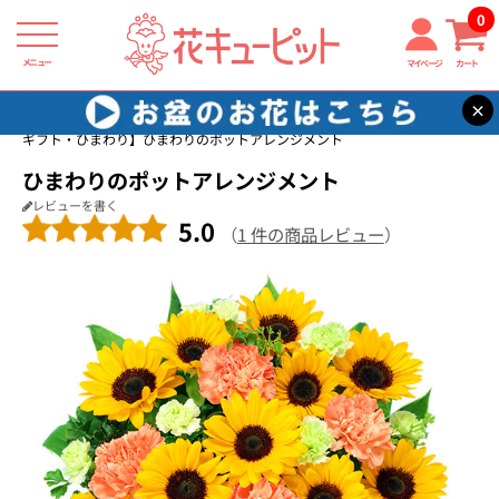
0
メニュー
マイページ
カート
×
花キューピット
誕生日フラワーギフト・ひまわり
【誕生日フラワー
ギフト・ひまわり】ひまわりのポットアレンジメント
ひまわりのポットアレンジメント
レビューを書く
5.0
（
1 件の商品レビュー
）