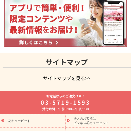
サイトマップ
サイトマップを見る>>
よく贈られる花
お祝いの花特集
誕生日フラワーギフト特集
お電話からのご注文ＯＫ！
8月の誕生花(トルコキキョウ)
開店・開業祝い
退職祝い
結
03-5719-1593
婚記念日
お供え・お悔やみ
お供え・お悔やみの花
四十九日
受付時間 午前9:00～午後5:30
法要以降に贈る花
通夜・葬儀に贈る花
胡蝶蘭・花鉢
プリザ
ーブドフラワー
季節のイベント
ひまわり ギフト・プレゼント
法人のお客様は
季節のイベント
花キューピット
特集
お盆 花（新盆・初盆）
お盆 花（新
ビジネス花キューピット
盆・初盆）
お盆 花（新盆・初盆）
お盆・お供え 花とセットギ