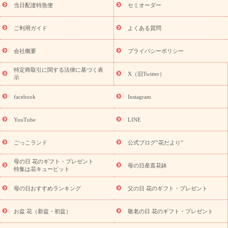
フト
お盆・お供え プリザーブドフラワー
ひまわり ギフト・プ
当日配達特急便
セミオーダー
レゼント特集
夏の花贈り・お中元・暑中見舞い 花のギフト特集
敬老の日におくる花ギフト・プレゼント特集
敬老の日におくる
ご利用ガイド
よくある質問
花ギフト・プレゼント特集
敬老の日 花のおすすめランキング
敬
老の日 花鉢植えのギフト・プレゼント特集
敬老の日 花とセットギ
会社概要
プライバシーポリシー
フト・プレゼント特集
敬老の日の花 全てのギフト一覧
キャン
ペーン
映画『ウォーターガーディアンズ』コラボキャンペーン
特定商取引に関する法律に基づく表
X（旧Twitter）
示
誕生日の花を探す
「きょう誕生日なんです」キャンペーン
誕生日フラワーギフト
誕生日フラワーギフト特集
誕生日フラワ
facebook
Instagram
ーギフト商品一覧
バラ
ユリ
トルコキキョウ
8月の誕生花
(トルコキキョウ)
9月の誕生花(リンドウ)
誕生日セットギフト
YouTube
LINE
用途か
キャンペーン
「きょう誕生日なんです」キャンペーン
ら探す
お祝いの花特集
当日配達特急便
お祝い商品一覧
お
ごっこランド
公式ブログ“花だより”
祝い
開店・開業祝い
新築・引っ越し祝い
退職祝い
結婚記
念日
結婚祝い
出産祝い
退院祝い・快気祝い
還暦祝い・長
母の日 花のギフト・プレゼント
母の日産直花鉢
特集は花キューピット
寿祝い
プチギフト
ペットのお祝いフラワー
お中元・暑中見
舞い
敬老の日
お供え・お悔やみ
当日配達特急便 お供え
お
母の日おすすめランキング
父の日 花のギフト・プレゼント
供え・お悔やみ商品一覧
お供え・お悔やみの花
四十九日法要以
降に贈る花
通夜・葬儀に贈る花
お供え お花とセットギフト
お盆 花（新盆・初盆）
敬老の日 花のギフト・プレゼント
お供え プリザーブドフラワー
ペットのお供えフラワー
お盆（新
盆・初盆）
その他
お祝い返し
お見舞い
お取り寄せギフト