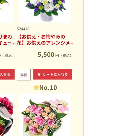
524418
ひまわ
【お供え・お悔やみの
キュー
花】お供えのアレンジメ
ント
5,500
円（税込）
円（税込）
入れる
カートに入れる
詳細
No.10