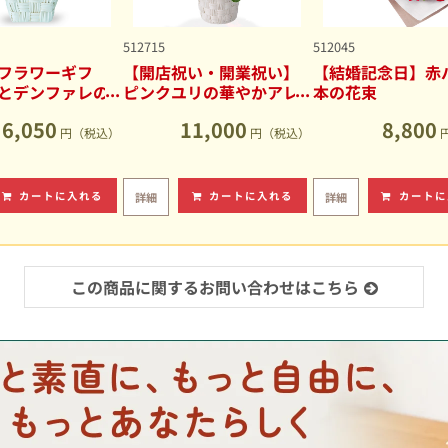
512715
512045
フラワーギフ
【開店祝い・開業祝い】
【結婚記念日】赤バ
とデンファレの
ピンクユリの華やかアレ
本の花束
アレンジメント
ンジメント
6,050
11,000
8,800
円（税込）
円（税込）
カートに入れる
カートに入れる
カートに
詳細
詳細
この商品に関するお問い合わせはこちら