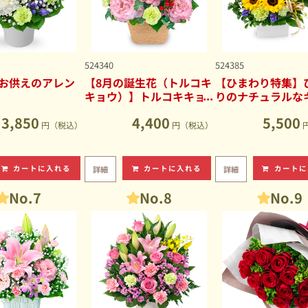
524340
524385
お供えのアレン
【8月の誕生花（トルコキ
【ひまわり特集】
キョウ）】トルコキキョ
りのナチュラルな
ウのナチュラルなアレン
ブアレンジメント
3,850
4,400
5,500
ジメント
円（税込）
円（税込）
カートに入れる
カートに入れる
カートに
詳細
詳細
No.7
No.8
No.9