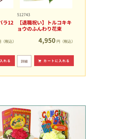
512743
ラ12
【退職祝い】トルコキキ
ョウのふんわり花束
4,950
円（税込）
円（税込）
入れる
カートに入れる
詳細