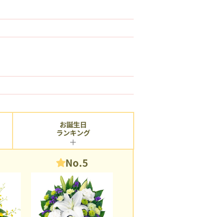
お誕生日
ランキング
No.5