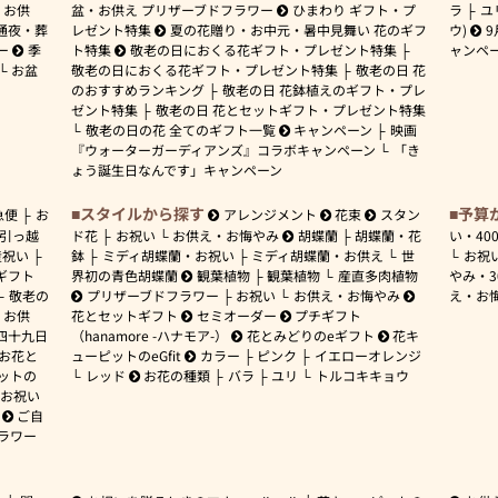
お供
盆・お供え プリザーブドフラワー
ひまわり ギフト・プ
ラ
ユ
通夜・葬
レゼント特集
夏の花贈り・お中元・暑中見舞い 花のギフ
ウ)
9
ー
季
ト特集
敬老の日におくる花ギフト・プレゼント特集
ャンペ
お盆
敬老の日におくる花ギフト・プレゼント特集
敬老の日 花
のおすすめランキング
敬老の日 花鉢植えのギフト・プレ
ゼント特集
敬老の日 花とセットギフト・プレゼント特集
敬老の日の花 全てのギフト一覧
キャンペーン
映画
『ウォーターガーディアンズ』コラボキャンペーン
「き
ょう誕生日なんです」キャンペーン
スタイルから探す
予算
急便
お
アレンジメント
花束
スタン
引っ越
ド花
お祝い
お供え・お悔やみ
胡蝶蘭
胡蝶蘭・花
い・
40
産祝い
鉢
ミディ胡蝶蘭・お祝い
ミディ胡蝶蘭・お供え
世
お祝
ギフト
界初の青色胡蝶蘭
観葉植物
観葉植物
産直多肉植物
やみ・
敬老の
プリザーブドフラワー
お祝い
お供え・お悔やみ
え・お
お供
花とセットギフト
セミオーダー
プチギフト
四十九日
（hanamore -ハナモア-）
花とみどりのeギフト
花キ
 お花と
ューピットのeGfit
カラー
ピンク
イエローオレンジ
ットの
レッド
お花の種類
バラ
ユリ
トルコキキョウ
お祝い
ご自
ラワー