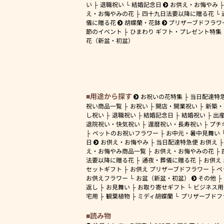
い
退職祝い
結婚記念日
お供え・お悔やみ
え・お悔やみの花
四十九日法要以降に贈る花
儀に贈る花
胡蝶蘭・花鉢
プリザーブドフラワ
節のイベント
ひまわり ギフト・プレゼント特集
花（新盆・初盆）
用途から探す
お祝いの花特集
当日配達特
祝い商品一覧
お祝い
開店・開業祝い
新築・
し祝い
退職祝い
結婚記念日
結婚祝い
出
退院祝い・快気祝い
還暦祝い・長寿祝い
プチ
ペットのお祝いフラワー
お中元・暑中見舞い
日
お供え・お悔やみ
当日配達特急便 お供え
え・お悔やみ商品一覧
お供え・お悔やみの花
法要以降に贈る花
通夜・葬儀に贈る花
お供え
セットギフト
お供え プリザーブドフラワー
ペ
お供えフラワー
お盆（新盆・初盆）
その他
返し
お見舞い
お取り寄せギフト
ビジネス用
宅用
観葉植物
ミディ胡蝶蘭
プリザーブドフ
読み物