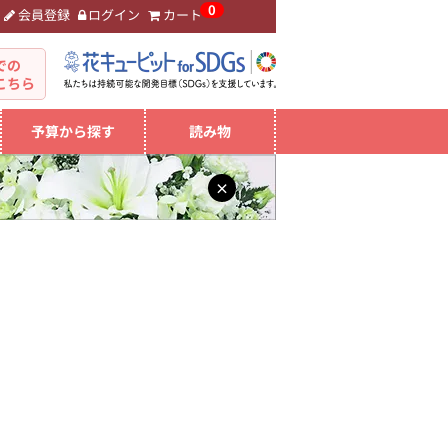
0
会員登録
ログイン
カート
。
での
こちら
予算から探す
読み物
×