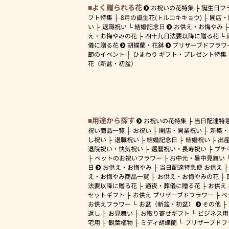
よく贈られる花
お祝いの花特集
誕生日フ
フト特集
8月の誕生花(トルコキキョウ)
開店・
い
退職祝い
結婚記念日
お供え・お悔やみ
え・お悔やみの花
四十九日法要以降に贈る花
儀に贈る花
胡蝶蘭・花鉢
プリザーブドフラワ
節のイベント
ひまわり ギフト・プレゼント特集
花（新盆・初盆）
用途から探す
お祝いの花特集
当日配達特
祝い商品一覧
お祝い
開店・開業祝い
新築・
し祝い
退職祝い
結婚記念日
結婚祝い
出
退院祝い・快気祝い
還暦祝い・長寿祝い
プチ
ペットのお祝いフラワー
お中元・暑中見舞い
日
お供え・お悔やみ
当日配達特急便 お供え
え・お悔やみ商品一覧
お供え・お悔やみの花
法要以降に贈る花
通夜・葬儀に贈る花
お供え
セットギフト
お供え プリザーブドフラワー
ペ
お供えフラワー
お盆（新盆・初盆）
その他
返し
お見舞い
お取り寄せギフト
ビジネス用
宅用
観葉植物
ミディ胡蝶蘭
プリザーブドフ