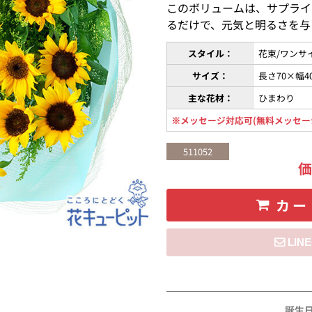
このボリュームは、サプライ
るだけで、元気と明るさを与
スタイル：
花束/ワンサ
サイズ：
長さ70×幅4
主な花材：
ひまわり
※メッセージ対応可(無料メッセー
511052
カー
住所を知らない
誕生