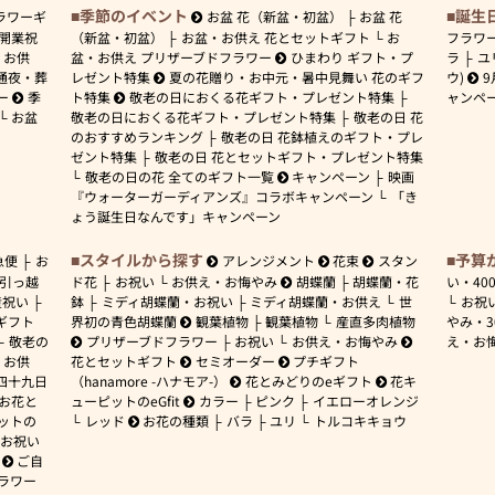
季節のイベント
誕生
ラワーギ
お盆 花（新盆・初盆）
お盆 花
開業祝
（新盆・初盆）
お盆・お供え 花とセットギフト
お
フラワ
お供
盆・お供え プリザーブドフラワー
ひまわり ギフト・プ
ラ
ユ
通夜・葬
レゼント特集
夏の花贈り・お中元・暑中見舞い 花のギフ
ウ)
9
ー
季
ト特集
敬老の日におくる花ギフト・プレゼント特集
ャンペ
お盆
敬老の日におくる花ギフト・プレゼント特集
敬老の日 花
のおすすめランキング
敬老の日 花鉢植えのギフト・プレ
ゼント特集
敬老の日 花とセットギフト・プレゼント特集
敬老の日の花 全てのギフト一覧
キャンペーン
映画
『ウォーターガーディアンズ』コラボキャンペーン
「き
ょう誕生日なんです」キャンペーン
スタイルから探す
予算
急便
お
アレンジメント
花束
スタン
引っ越
ド花
お祝い
お供え・お悔やみ
胡蝶蘭
胡蝶蘭・花
い・
40
産祝い
鉢
ミディ胡蝶蘭・お祝い
ミディ胡蝶蘭・お供え
世
お祝
ギフト
界初の青色胡蝶蘭
観葉植物
観葉植物
産直多肉植物
やみ・
敬老の
プリザーブドフラワー
お祝い
お供え・お悔やみ
え・お
お供
花とセットギフト
セミオーダー
プチギフト
四十九日
（hanamore -ハナモア-）
花とみどりのeギフト
花キ
 お花と
ューピットのeGfit
カラー
ピンク
イエローオレンジ
ットの
レッド
お花の種類
バラ
ユリ
トルコキキョウ
お祝い
ご自
ラワー