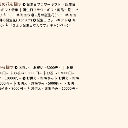
日の花を探す
誕生日フラワーギフト
誕生日
ーギフト特集
誕生日フラワーギフト商品一覧
バ
リ
トルコキキョウ
8月の誕生花(トルコキキョ
月の誕生花(リンドウ)
誕生日セットギフト
キ
ーン
「きょう誕生日なんです」キャンペーン
から探す
お祝い
お祝い・
3000円～
お祝
00円～
お祝い・
5000円～
お祝い・
7000円～
い・
10000円～
お供え・お悔やみ
お供え・お悔
3000円～
お供え・お悔やみ・
5000円～
お供
悔やみ・
7000円～
お供え・お悔やみ・
10000円～