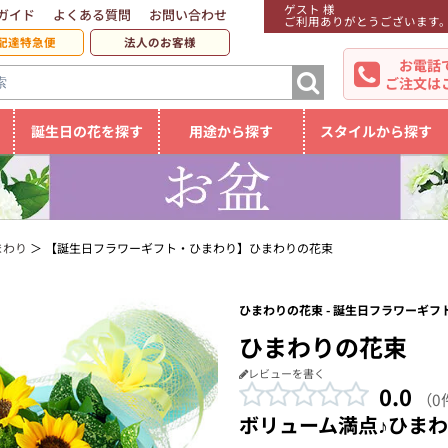
ゲスト 様
ガイド
よくある質問
お問い合わせ
ご利用ありがとうございます
配達特急便
法人のお客様
お電話
ご注文は
誕生日の花を探す
用途から探す
スタイルから探す
まわり
【誕生日フラワーギフト・ひまわり】ひまわりの花束
ひまわりの花束 - 誕生日フラワーギフ
ひまわりの花束
レビューを書く
0.0
（0
ボリューム満点♪ひま