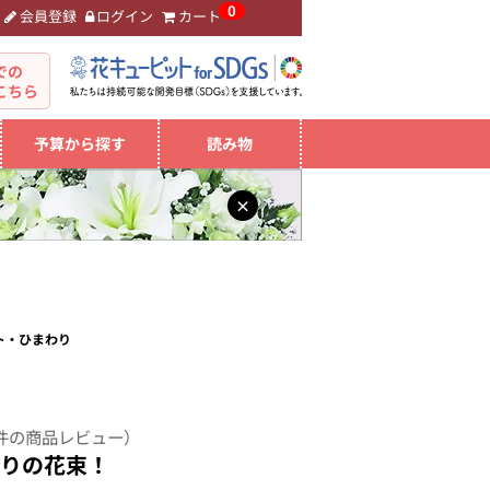
0
会員登録
ログイン
カート
。
での
こちら
予算から探す
読み物
×
ト・ひまわり
件の商品レビュー）
わりの花束！