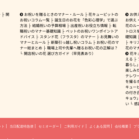
ー
開
お祝いを贈るときのマナー・ルール
花キューピットの
お供
お祝いコラム一覧
誕生日のお花を「色彩心理学」で選ぶ
お供え
方法
結婚祝いの予算相場
出産祝いお役立ち情報
転
花のルー
職祝いのマナー基礎知識
ペットのお祝いワンポイントア
トロス
ドバイス
スタンド花（フラスタ）のマナー
お見舞いの
礎知識
マナーとルール
新築引っ越し祝いコラム
お祝い花のマ
キリ
ナー総まとめ
職場上司や先輩へ贈るお祝い花の正解は？
花のマ
開店祝いの花 選び方ガイド（早見表あり）
花キ
える
暮らし
楽しみ
テレワ
を撮る
キュー
の付き
キョウ
い
感
ット
当日配達特急便
セミオーダー
ご利用ガイド
よくある質問
会社概要
プ