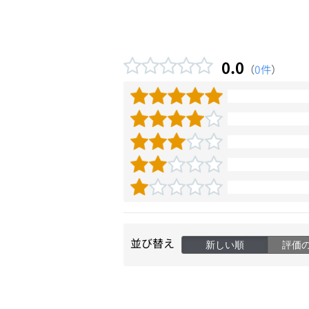
0.0
（
0件
）
並び替え
新しい順
評価