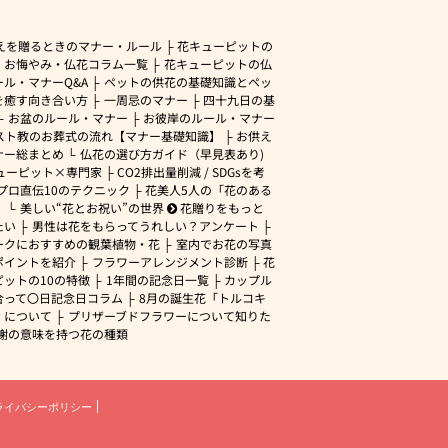
えを贈るときのマナー・ルール
花キューピットの
・お悔やみ・仏花コラム一覧
花キューピットの仏
ル・マナーQ&A
ペットの供花の基礎知識とペッ
を癒す向き合い方
一周忌のマナー
四十九日の基
お盆のルール・マナー
お彼岸のルール・マナー
スト教のお葬式の流れ【マナー基礎知識】
お供え
ナー総まとめ
仏花の選び方ガイド（早見表あり)
ューピット×専門家
CO2排出量削減 / SDGsを考
プロ直伝10のテクニック
花美人5人の「花のある
」
美しい“花とお祝い”の世界
花贈りをもっと
たい
男性は花をもらってうれしい？アンケート
ークにおすすめの観葉植物・花
室内でお花の写真
ポイントを紹介
フラワーアレンジメント診断
花
ピットの10の特徴
1年間の記念日一覧
カップル
合って〇日記念日コラム
8月の誕生花「トルコキ
」について
プリザーブドフラワーについて知りた
謝の意味を持つ花の種類
ライバシーポリシー