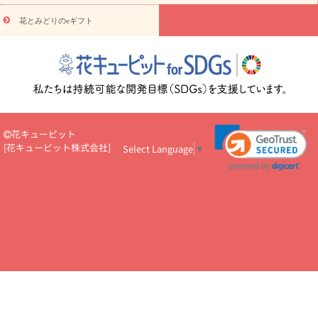
円～
お供え・お悔やみ・
7000円～
お供え・お悔やみ・
10000
花とみどりのeギフト
読み物
円～
注目されている記事
365日の誕生花カレンダー
開店・開業祝
いのマナー
定年退職祝いのマナー
お祝いを贈るときのマナー・
ルール
花キューピットのお祝いコラム一覧
誕生日のお花を「色
彩心理学」で選ぶ方法
結婚祝いの予算相場
出産祝いお役立ち情
報
転職祝いのマナー基礎知識
ペットのお祝いワンポイントアド
バイス
スタンド花（フラスタ）のマナー
お見舞いのマナーとル
花キューピット
ール
新築引っ越し祝いコラム
お祝い花のマナー総まとめ
職
[
花キューピット株式会社
]
Select Language
▼
場上司や先輩へ贈るお祝い花の正解は？
開店祝いの花 選び方ガイ
ド（早見表あり）
お供えを贈るときのマナー・ルール
花キューピットのお供え・
お悔やみ・仏花コラム一覧
花キューピットの仏花のルール・マナ
ーQ&A
ペットの供花の基礎知識とペットロスを癒す向き合い方
一周忌のマナー
四十九日の基礎知識
お盆のルール・マナー
お彼岸のルール・マナー
キリスト教のお葬式の流れ【マナー基礎
知識】
お供え花のマナー総まとめ
仏花の選び方ガイド（早見表
あり)
花キューピット×専門家
CO2排出量削減 / SDGsを考える
プロ直伝10のテクニック
花美人5人の「花のある暮らし」
美
しい“花とお祝い”の世界
花贈りをもっと楽しみたい
男性は花を
もらってうれしい？アンケート
テレワークにおすすめの観葉植