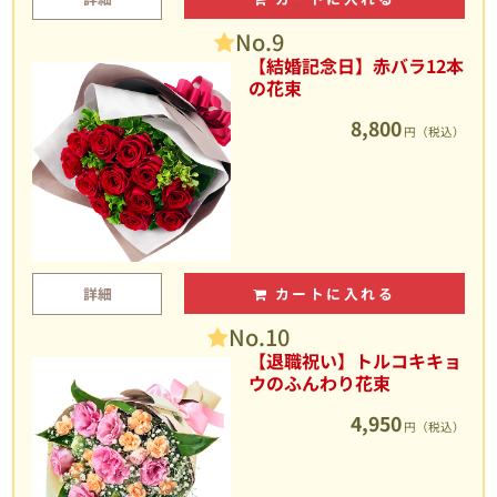
No.9
【結婚記念日】赤バラ12本
の花束
8,800
円（税込）
詳細
カートに入れる
No.10
【退職祝い】トルコキキョ
ウのふんわり花束
4,950
円（税込）