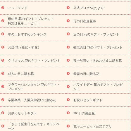
ら探す
お祝いの花特集
当日配達特急便
お祝い商品一覧
お
ごっこランド
公式ブログ“花だより”
祝い
開店・開業祝い
新築・引っ越し祝い
退職祝い
結婚記
念日
結婚祝い
出産祝い
退院祝い・快気祝い
還暦祝い・長
母の日 花のギフト・プレゼント
母の日産直花鉢
特集は花キューピット
寿祝い
プチギフト
ペットのお祝いフラワー
お中元・暑中見
舞い
敬老の日
お供え・お悔やみ
当日配達特急便 お供え
お
母の日おすすめランキング
父の日 花のギフト・プレゼント
供え・お悔やみ商品一覧
お供え・お悔やみの花
四十九日法要以
降に贈る花
通夜・葬儀に贈る花
お供え お花とセットギフト
お盆 花（新盆・初盆）
敬老の日 花のギフト・プレゼント
お供え プリザーブドフラワー
ペットのお供えフラワー
お盆（新
盆・初盆）
その他
お祝い返し
お見舞い
お取り寄せギフト
ビジネス用
ご自宅用
観葉植物
ミディ胡蝶蘭
プリザーブ
クリスマス 花のギフト・プレゼント
喪中見舞い・冬のお供えに贈る花
スタイルから探す
ドフラワー
アレンジメント
花束
スタ
ンド花
お祝い
お供え・お悔やみ
胡蝶蘭
胡蝶蘭・花鉢
ミ
成人の日に贈る花
愛妻の日に贈る花
ディ胡蝶蘭・お祝い
ミディ胡蝶蘭・お供え
世界初の青色胡蝶蘭
フラワーバレンタイン 花のギフト・
ホワイトデー 花のギフト・プレゼ
観葉植物
観葉植物
産直多肉植物
プリザーブドフラワー
プレゼント
ント
お祝い
お供え・お悔やみ
花とセットギフト
セミオーダー
プチギフト（hanamore -ハナモア-）
花とみどりのeギフト
花
卒園卒業・入園入学祝いに贈る花
お祝いセットギフト
キューピットのeGfit
カラー
ピンク
イエローオレンジ
レッ
予算から探す
ド
お花の種類
バラ
ユリ
トルコキキョウ
お供えセットギフト
365日の誕生花
お祝い
お祝い・
3000円～
お祝い・
4000円～
お祝い・
5000円～
お祝い・
7000円～
お祝い・
10000円～
お供え・お
「きょう誕生日なんです」キャンペ
花キューピット公式アプリ
ーン
悔やみ
お供え・お悔やみ・
3000円～
お供え・お悔やみ・
5000