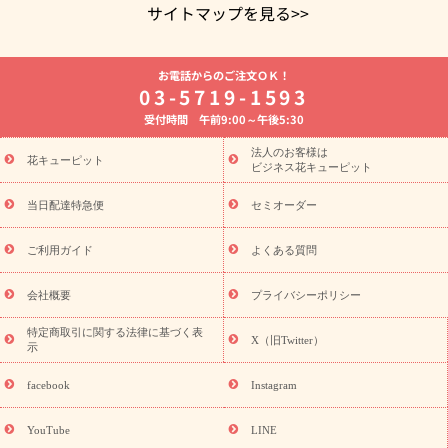
サイトマップを見る>>
よく贈られる花
お祝いの花特集
誕生日フラワーギフト特集
お電話からのご注文ＯＫ！
8月の誕生花(トルコキキョウ)
開店・開業祝い
退職祝い
結
03-5719-1593
婚記念日
お供え・お悔やみ
お供え・お悔やみの花
四十九日
受付時間 午前9:00～午後5:30
法要以降に贈る花
通夜・葬儀に贈る花
胡蝶蘭・花鉢
プリザ
ーブドフラワー
季節のイベント
ひまわり ギフト・プレゼント
法人のお客様は
季節のイベント
花キューピット
特集
お盆 花（新盆・初盆）
お盆 花（新
ビジネス花キューピット
盆・初盆）
お盆 花（新盆・初盆）
お盆・お供え 花とセットギ
フト
お盆・お供え プリザーブドフラワー
ひまわり ギフト・プ
当日配達特急便
セミオーダー
レゼント特集
夏の花贈り・お中元・暑中見舞い 花のギフト特集
敬老の日におくる花ギフト・プレゼント特集
敬老の日におくる
ご利用ガイド
よくある質問
花ギフト・プレゼント特集
敬老の日 花のおすすめランキング
敬
老の日 花鉢植えのギフト・プレゼント特集
敬老の日 花とセットギ
会社概要
プライバシーポリシー
フト・プレゼント特集
敬老の日の花 全てのギフト一覧
キャン
ペーン
映画『ウォーターガーディアンズ』コラボキャンペーン
特定商取引に関する法律に基づく表
X（旧Twitter）
示
誕生日の花を探す
「きょう誕生日なんです」キャンペーン
誕生日フラワーギフト
誕生日フラワーギフト特集
誕生日フラワ
facebook
Instagram
ーギフト商品一覧
バラ
ユリ
トルコキキョウ
8月の誕生花
(トルコキキョウ)
9月の誕生花(リンドウ)
誕生日セットギフト
YouTube
LINE
用途か
キャンペーン
「きょう誕生日なんです」キャンペーン