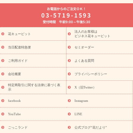
よく贈られる花
お祝いの花特集
誕生日フラワーギフト特集
お電話からのご注文ＯＫ！
8月の誕生花(トルコキキョウ)
開店・開業祝い
退職祝い
結
03-5719-1593
婚記念日
お供え・お悔やみ
お供え・お悔やみの花
四十九日
受付時間 午前9:00～午後5:30
法要以降に贈る花
通夜・葬儀に贈る花
胡蝶蘭・花鉢
プリザ
ーブドフラワー
季節のイベント
ひまわり ギフト・プレゼント
法人のお客様は
季節のイベント
花キューピット
特集
お盆 花（新盆・初盆）
お盆 花（新
ビジネス花キューピット
盆・初盆）
お盆 花（新盆・初盆）
お盆・お供え 花とセットギ
フト
お盆・お供え プリザーブドフラワー
ひまわり ギフト・プ
当日配達特急便
セミオーダー
レゼント特集
夏の花贈り・お中元・暑中見舞い 花のギフト特集
敬老の日におくる花ギフト・プレゼント特集
敬老の日におくる
ご利用ガイド
よくある質問
花ギフト・プレゼント特集
敬老の日 花のおすすめランキング
敬
老の日 花鉢植えのギフト・プレゼント特集
敬老の日 花とセットギ
会社概要
プライバシーポリシー
フト・プレゼント特集
敬老の日の花 全てのギフト一覧
キャン
誕生日の花を
特定商取引に関する法律に基づく表
ペーン
「きょう誕生日なんです」キャンペーン
X（旧Twitter）
示
探す
誕生日フラワーギフト
誕生日フラワーギフト特集
誕生
日フラワーギフト商品一覧
バラ
ユリ
トルコキキョウ
8月の
facebook
Instagram
誕生花(トルコキキョウ)
9月の誕生花(リンドウ)
誕生日セット
ギフト
キャンペーン
「きょう誕生日なんです」キャンペーン
YouTube
LINE
用途から探す
お祝いの花特集
当日配達特急便
お祝い商品
一覧
お祝い
開店・開業祝い
新築・引っ越し祝い
退職祝い
ごっこランド
公式ブログ“花だより”
結婚記念日
結婚祝い
出産祝い
退院祝い・快気祝い
還暦