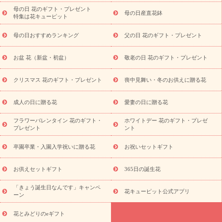
祝い・長寿祝い
プチギフト
ペットのお祝いフラワー
お中
母の日 花のギフト・プレゼント
母の日産直花鉢
特集は花キューピット
元・暑中見舞い
敬老の日
お供え・お悔やみ
当日配達特急便
お供え
お供え・お悔やみ商品一覧
お供え・お悔やみの花
四
母の日おすすめランキング
父の日 花のギフト・プレゼント
十九日法要以降に贈る花
通夜・葬儀に贈る花
お供え お花とセッ
トギフト
お供え プリザーブドフラワー
ペットのお供えフラワー
お盆 花（新盆・初盆）
敬老の日 花のギフト・プレゼント
お盆（新盆・初盆）
その他
お祝い返し
お見舞い
お取り
寄せギフト
ビジネス用
ご自宅用
観葉植物
ミディ胡蝶蘭
クリスマス 花のギフト・プレゼント
喪中見舞い・冬のお供えに贈る花
スタイルから探す
プリザーブドフラワー
アレンジメント
花束
スタンド花
お祝い
お供え・お悔やみ
胡蝶蘭
胡蝶
成人の日に贈る花
愛妻の日に贈る花
蘭・花鉢
ミディ胡蝶蘭・お祝い
ミディ胡蝶蘭・お供え
世界初
の青色胡蝶蘭
観葉植物
観葉植物
産直多肉植物
プリザーブ
フラワーバレンタイン 花のギフト・
ホワイトデー 花のギフト・プレゼ
ドフラワー
お祝い
お供え・お悔やみ
花とセットギフト
セ
プレゼント
ント
ミオーダー
プチギフト（hanamore -ハナモア-）
花とみどりの
eギフト
花キューピットのeGfit
カラー
ピンク
イエローオ
卒園卒業・入園入学祝いに贈る花
お祝いセットギフト
予
レンジ
レッド
お花の種類
バラ
ユリ
トルコキキョウ
算から探す
お祝い
お祝い・
3000円～
お祝い・
4000円～
お供えセットギフト
365日の誕生花
お祝い・
5000円～
お祝い・
7000円～
お祝い・
10000円～
「きょう誕生日なんです」キャンペ
お供え・お悔やみ
お供え・お悔やみ・
3000円～
お供え・お
花キューピット公式アプリ
ーン
悔やみ・
5000円～
お供え・お悔やみ・
7000円～
お供え・お悔
読み物
やみ・
10000円～
花とみどりのeギフト