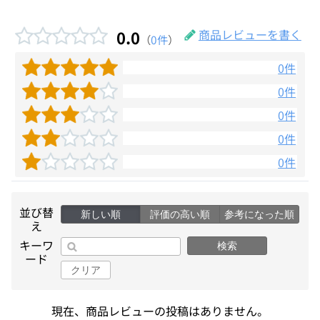
0.0
商品レビューを書く
（
0件
）
0件
0件
0件
0件
0件
並び替
新しい順
評価の高い順
参考になった順
え
キーワ
検索
ード
クリア
現在、商品レビューの投稿はありません。