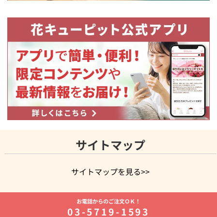
サイトマップ
サイトマップを見る>>
よく贈られる花
お祝いの花特集
誕生日フラワーギフト特集
お電話からのご注文ＯＫ！
8月の誕生花(トルコキキョウ)
開店・開業祝い
退職祝い
結
03-5719-1593
婚記念日
お供え・お悔やみ
お供え・お悔やみの花
四十九日