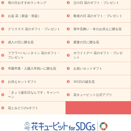
母の日おすすめランキング
父の日 花のギフト・プレゼント
お供え・お悔やみの花
四十九日法要以降に贈る花
通夜・葬儀
に贈る花
お供え お花とセットギフト
お供え プリザーブドフラ
お盆 花（新盆・初盆）
敬老の日 花のギフト・プレゼント
ワー
ペットのお供えフラワー
お盆（新盆・初盆）
その他
お祝い返し
お見舞い
お取り寄せギフト
ビジネス用
ご自宅
スタイル
クリスマス 花のギフト・プレゼント
喪中見舞い・冬のお供えに贈る花
用
観葉植物
ミディ胡蝶蘭
プリザーブドフラワー
から探す
アレンジメント
花束
スタンド花
お祝い
お供
成人の日に贈る花
愛妻の日に贈る花
え・お悔やみ
胡蝶蘭
胡蝶蘭・花鉢
ミディ胡蝶蘭・お祝い
ミディ胡蝶蘭・お供え
世界初の青色胡蝶蘭
観葉植物
観葉植
フラワーバレンタイン 花のギフト・
ホワイトデー 花のギフト・プレゼ
物
産直多肉植物
プリザーブドフラワー
お祝い
お供え・お
プレゼント
ント
悔やみ
花とセットギフト
セミオーダー
プチギフト
（hanamore -ハナモア-）
花とみどりのeギフト
花キューピッ
卒園卒業・入園入学祝いに贈る花
お祝いセットギフト
トのeGfit
カラー
ピンク
イエローオレンジ
レッド
お花の
予算から探す
種類
バラ
ユリ
トルコキキョウ
お祝い
お供えセットギフト
365日の誕生花
お祝い・
3000円～
お祝い・
4000円～
お祝い・
5000円～
お
「きょう誕生日なんです」キャンペ
祝い・
7000円～
お祝い・
10000円～
お供え・お悔やみ
お供
花キューピット公式アプリ
ーン
え・お悔やみ・
3000円～
お供え・お悔やみ・
5000円～
お供
読み
え・お悔やみ・
7000円～
お供え・お悔やみ・
10000円～
花とみどりのeギフト
物
注目されている記事
365日の誕生花カレンダー
開店・開業祝
いのマナー
定年退職祝いのマナー
お祝いを贈るときのマナー・