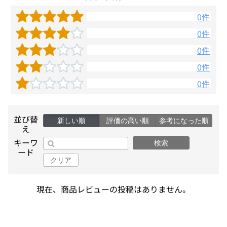
0件
0件
0件
0件
0件
並び替
新しい順
評価の高い順
参考になった順
え
キーワ
検索
ード
クリア
現在、商品レビューの投稿はありません。