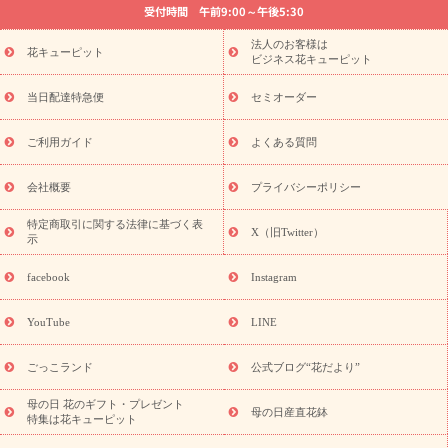
受付時間 午前9:00～午後5:30
法要以降に贈る花
通夜・葬儀に贈る花
胡蝶蘭・花鉢
プリザ
ーブドフラワー
季節のイベント
ひまわり ギフト・プレゼント
法人のお客様は
季節のイベント
花キューピット
特集
お盆 花（新盆・初盆）
お盆 花（新
ビジネス花キューピット
盆・初盆）
お盆 花（新盆・初盆）
お盆・お供え 花とセットギ
フト
お盆・お供え プリザーブドフラワー
ひまわり ギフト・プ
当日配達特急便
セミオーダー
レゼント特集
夏の花贈り・お中元・暑中見舞い 花のギフト特集
敬老の日におくる花ギフト・プレゼント特集
敬老の日におくる
ご利用ガイド
よくある質問
花ギフト・プレゼント特集
敬老の日 花のおすすめランキング
敬
老の日 花鉢植えのギフト・プレゼント特集
敬老の日 花とセットギ
会社概要
プライバシーポリシー
フト・プレゼント特集
敬老の日の花 全てのギフト一覧
キャン
ペーン
映画『ウォーターガーディアンズ』コラボキャンペーン
特定商取引に関する法律に基づく表
X（旧Twitter）
示
誕生日の花を探す
「きょう誕生日なんです」キャンペーン
誕生日フラワーギフト
誕生日フラワーギフト特集
誕生日フラワ
facebook
Instagram
ーギフト商品一覧
バラ
ユリ
トルコキキョウ
8月の誕生花
(トルコキキョウ)
9月の誕生花(リンドウ)
誕生日セットギフト
YouTube
LINE
用途か
キャンペーン
「きょう誕生日なんです」キャンペーン
ら探す
お祝いの花特集
当日配達特急便
お祝い商品一覧
お
ごっこランド
公式ブログ“花だより”
祝い
開店・開業祝い
新築・引っ越し祝い
退職祝い
結婚記
念日
結婚祝い
出産祝い
退院祝い・快気祝い
還暦祝い・長
母の日 花のギフト・プレゼント
母の日産直花鉢
特集は花キューピット
寿祝い
プチギフト
ペットのお祝いフラワー
お中元・暑中見
舞い
敬老の日
お供え・お悔やみ
お供え・お悔やみ商品一覧