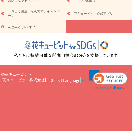
お供えセットギフト
365日の誕生花
お祝い
お祝い・
3000円～
お祝い・
4000円～
お祝い・
5000円～
お祝い・
7000円～
お祝い・
10000円～
お供え・お
「きょう誕生日なんです」キャンペ
花キューピット公式アプリ
ーン
悔やみ
お供え・お悔やみ・
3000円～
お供え・お悔やみ・
5000
円～
お供え・お悔やみ・
7000円～
お供え・お悔やみ・
10000
花とみどりのeギフト
読み物
円～
注目されている記事
365日の誕生花カレンダー
開店・開業祝
いのマナー
定年退職祝いのマナー
お祝いを贈るときのマナー・
ルール
花キューピットのお祝いコラム一覧
誕生日のお花を「色
彩心理学」で選ぶ方法
結婚祝いの予算相場
出産祝いお役立ち情
報
転職祝いのマナー基礎知識
ペットのお祝いワンポイントアド
バイス
スタンド花（フラスタ）のマナー
お見舞いのマナーとル
花キューピット
ール
新築引っ越し祝いコラム
お祝い花のマナー総まとめ
職
[
花キューピット株式会社
]
Select Language
▼
場上司や先輩へ贈るお祝い花の正解は？
開店祝いの花 選び方ガイ
ド（早見表あり）
お供えを贈るときのマナー・ルール
花キューピットのお供え・
お悔やみ・仏花コラム一覧
花キューピットの仏花のルール・マナ
ーQ&A
ペットの供花の基礎知識とペットロスを癒す向き合い方
一周忌のマナー
四十九日の基礎知識
お盆のルール・マナー
お彼岸のルール・マナー
キリスト教のお葬式の流れ【マナー基礎
知識】
お供え花のマナー総まとめ
仏花の選び方ガイド（早見表
あり)
花キューピット×専門家
CO2排出量削減 / SDGsを考える