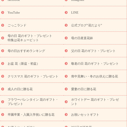
ーギフト商品一覧
バラ
ユリ
トルコキキョウ
8月の誕生花
(トルコキキョウ)
9月の誕生花(リンドウ)
誕生日セットギフト
YouTube
LINE
用途か
キャンペーン
「きょう誕生日なんです」キャンペーン
ら探す
お祝いの花特集
当日配達特急便
お祝い商品一覧
お
ごっこランド
公式ブログ“花だより”
祝い
開店・開業祝い
新築・引っ越し祝い
退職祝い
結婚記
念日
結婚祝い
出産祝い
退院祝い・快気祝い
還暦祝い・長
母の日 花のギフト・プレゼント
母の日産直花鉢
特集は花キューピット
寿祝い
プチギフト
ペットのお祝いフラワー
お中元・暑中見
舞い
敬老の日
お供え・お悔やみ
当日配達特急便 お供え
お
母の日おすすめランキング
父の日 花のギフト・プレゼント
供え・お悔やみ商品一覧
お供え・お悔やみの花
四十九日法要以
降に贈る花
通夜・葬儀に贈る花
お供え お花とセットギフト
お盆 花（新盆・初盆）
敬老の日 花のギフト・プレゼント
お供え プリザーブドフラワー
ペットのお供えフラワー
お盆（新
盆・初盆）
その他
お祝い返し
お見舞い
お取り寄せギフト
ビジネス用
ご自宅用
観葉植物
ミディ胡蝶蘭
プリザーブ
クリスマス 花のギフト・プレゼント
喪中見舞い・冬のお供えに贈る花
スタイルから探す
ドフラワー
アレンジメント
花束
スタ
ンド花
お祝い
お供え・お悔やみ
胡蝶蘭
胡蝶蘭・花鉢
ミ
成人の日に贈る花
愛妻の日に贈る花
ディ胡蝶蘭・お祝い
ミディ胡蝶蘭・お供え
世界初の青色胡蝶蘭
フラワーバレンタイン 花のギフト・
ホワイトデー 花のギフト・プレゼ
観葉植物
観葉植物
産直多肉植物
プリザーブドフラワー
プレゼント
ント
お祝い
お供え・お悔やみ
花とセットギフト
セミオーダー
プチギフト（hanamore -ハナモア-）
花とみどりのeギフト
花
卒園卒業・入園入学祝いに贈る花
お祝いセットギフト
キューピットのeGfit
カラー
ピンク
イエローオレンジ
レッ
予算から探す
ド
お花の種類
バラ
ユリ
トルコキキョウ