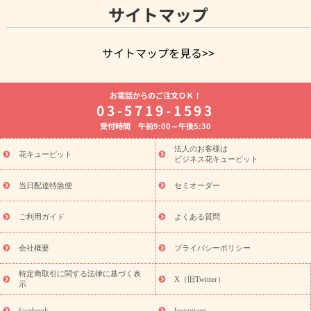
サイトマップ
サイトマップを見る>>
よく贈られる花
お祝いの花特集
誕生日フラワーギフト特集
お電話からのご注文ＯＫ！
8月の誕生花(トルコキキョウ)
開店・開業祝い
退職祝い
結
03-5719-1593
婚記念日
お供え・お悔やみ
お供え・お悔やみの花
四十九日
受付時間 午前9:00～午後5:30
法要以降に贈る花
通夜・葬儀に贈る花
胡蝶蘭・花鉢
プリザ
ーブドフラワー
季節のイベント
ひまわり ギフト・プレゼント
法人のお客様は
季節のイベント
花キューピット
特集
お盆 花（新盆・初盆）
お盆 花（新
ビジネス花キューピット
盆・初盆）
お盆 花（新盆・初盆）
お盆・お供え 花とセットギ
フト
お盆・お供え プリザーブドフラワー
ひまわり ギフト・プ
当日配達特急便
セミオーダー
レゼント特集
夏の花贈り・お中元・暑中見舞い 花のギフト特集
敬老の日におくる花ギフト・プレゼント特集
敬老の日におくる
ご利用ガイド
よくある質問
花ギフト・プレゼント特集
敬老の日 花のおすすめランキング
敬
老の日 花鉢植えのギフト・プレゼント特集
敬老の日 花とセットギ
会社概要
プライバシーポリシー
フト・プレゼント特集
敬老の日の花 全てのギフト一覧
キャン
ペーン
映画『ウォーターガーディアンズ』コラボキャンペーン
特定商取引に関する法律に基づく表
X（旧Twitter）
示
誕生日の花を探す
「きょう誕生日なんです」キャンペーン
誕生日フラワーギフト
誕生日フラワーギフト特集
誕生日フラワ
facebook
Instagram