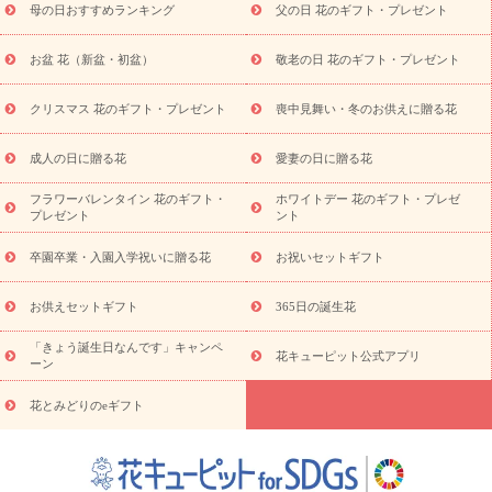
母の日おすすめランキング
父の日 花のギフト・プレゼント
供え・お悔やみ商品一覧
お供え・お悔やみの花
四十九日法要以
降に贈る花
通夜・葬儀に贈る花
お供え お花とセットギフト
お盆 花（新盆・初盆）
敬老の日 花のギフト・プレゼント
お供え プリザーブドフラワー
ペットのお供えフラワー
お盆（新
盆・初盆）
その他
お祝い返し
お見舞い
お取り寄せギフト
ビジネス用
ご自宅用
観葉植物
ミディ胡蝶蘭
プリザーブ
クリスマス 花のギフト・プレゼント
喪中見舞い・冬のお供えに贈る花
スタイルから探す
ドフラワー
アレンジメント
花束
スタ
ンド花
お祝い
お供え・お悔やみ
胡蝶蘭
胡蝶蘭・花鉢
ミ
成人の日に贈る花
愛妻の日に贈る花
ディ胡蝶蘭・お祝い
ミディ胡蝶蘭・お供え
世界初の青色胡蝶蘭
フラワーバレンタイン 花のギフト・
ホワイトデー 花のギフト・プレゼ
観葉植物
観葉植物
産直多肉植物
プリザーブドフラワー
プレゼント
ント
お祝い
お供え・お悔やみ
花とセットギフト
セミオーダー
プチギフト（hanamore -ハナモア-）
花とみどりのeギフト
花
卒園卒業・入園入学祝いに贈る花
お祝いセットギフト
キューピットのeGfit
カラー
ピンク
イエローオレンジ
レッ
予算から探す
ド
お花の種類
バラ
ユリ
トルコキキョウ
お供えセットギフト
365日の誕生花
お祝い
お祝い・
3000円～
お祝い・
4000円～
お祝い・
5000円～
お祝い・
7000円～
お祝い・
10000円～
お供え・お
「きょう誕生日なんです」キャンペ
花キューピット公式アプリ
ーン
悔やみ
お供え・お悔やみ・
3000円～
お供え・お悔やみ・
5000
円～
お供え・お悔やみ・
7000円～
お供え・お悔やみ・
10000
花とみどりのeギフト
読み物
円～
注目されている記事
365日の誕生花カレンダー
開店・開業祝
いのマナー
定年退職祝いのマナー
お祝いを贈るときのマナー・
ルール
花キューピットのお祝いコラム一覧
誕生日のお花を「色