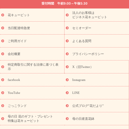
受付時間 午前9:00～午後5:30
法要以降に贈る花
通夜・葬儀に贈る花
胡蝶蘭・花鉢
プリザ
ーブドフラワー
季節のイベント
ひまわり ギフト・プレゼント
法人のお客様は
季節のイベント
花キューピット
特集
お盆 花（新盆・初盆）
お盆 花（新
ビジネス花キューピット
盆・初盆）
お盆 花（新盆・初盆）
お盆・お供え 花とセットギ
フト
お盆・お供え プリザーブドフラワー
ひまわり ギフト・プ
当日配達特急便
セミオーダー
レゼント特集
夏の花贈り・お中元・暑中見舞い 花のギフト特集
敬老の日におくる花ギフト・プレゼント特集
敬老の日におくる
ご利用ガイド
よくある質問
花ギフト・プレゼント特集
敬老の日 花のおすすめランキング
敬
老の日 花鉢植えのギフト・プレゼント特集
敬老の日 花とセットギ
会社概要
プライバシーポリシー
フト・プレゼント特集
敬老の日の花 全てのギフト一覧
キャン
ペーン
映画『ウォーターガーディアンズ』コラボキャンペーン
特定商取引に関する法律に基づく表
X（旧Twitter）
示
誕生日の花を探す
「きょう誕生日なんです」キャンペーン
誕生日フラワーギフト
誕生日フラワーギフト特集
誕生日フラワ
facebook
Instagram
ーギフト商品一覧
バラ
ユリ
トルコキキョウ
8月の誕生花
(トルコキキョウ)
9月の誕生花(リンドウ)
誕生日セットギフト
YouTube
LINE
用途か
キャンペーン
「きょう誕生日なんです」キャンペーン
ら探す
お祝いの花特集
当日配達特急便
お祝い商品一覧
お
ごっこランド
公式ブログ“花だより”
祝い
開店・開業祝い
新築・引っ越し祝い
退職祝い
結婚記
念日
結婚祝い
出産祝い
退院祝い・快気祝い
還暦祝い・長
母の日 花のギフト・プレゼント
母の日産直花鉢
特集は花キューピット
寿祝い
プチギフト
ペットのお祝いフラワー
お中元・暑中見
舞い
敬老の日
お供え・お悔やみ
当日配達特急便 お供え
お