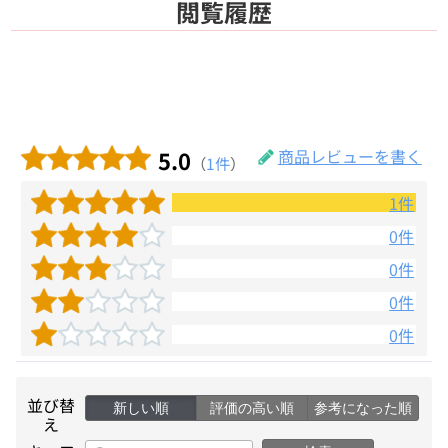
閲覧履歴
5.0
商品レビューを書く
（
1件
）
1件
0件
0件
0件
0件
並び替
新しい順
評価の高い順
参考になった順
え