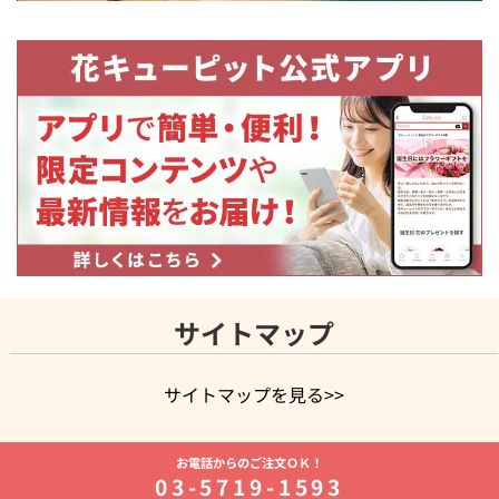
サイトマップ
サイトマップを見る>>
よく贈られる花
お祝いの花特集
誕生日フラワーギフト特集
お電話からのご注文ＯＫ！
8月の誕生花(トルコキキョウ)
開店・開業祝い
退職祝い
結
03-5719-1593
婚記念日
お供え・お悔やみ
お供え・お悔やみの花
四十九日