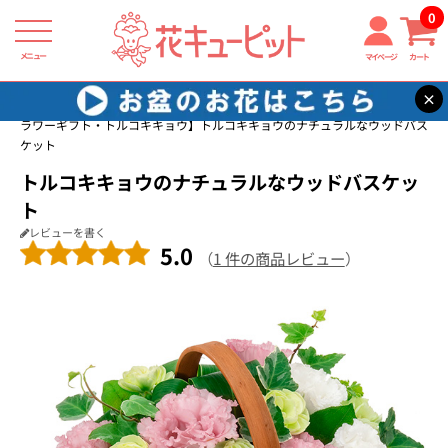
0
メニュー
マイページ
カート
×
花キューピット
誕生日フラワーギフト・トルコキキョウ
【誕生日フ
ラワーギフト・トルコキキョウ】トルコキキョウのナチュラルなウッドバス
ケット
トルコキキョウのナチュラルなウッドバスケッ
ト
レビューを書く
5.0
（
1 件の商品レビュー
）