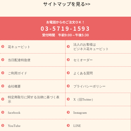
サイトマップを見る>>
よく贈られる花
お祝いの花特集
誕生日フラワーギフト特集
お電話からのご注文ＯＫ！
8月の誕生花(トルコキキョウ)
開店・開業祝い
退職祝い
結
03-5719-1593
婚記念日
お供え・お悔やみ
お供え・お悔やみの花
四十九日
受付時間 午前9:00～午後5:30
法要以降に贈る花
通夜・葬儀に贈る花
胡蝶蘭・花鉢
プリザ
ーブドフラワー
季節のイベント
ひまわり ギフト・プレゼント
法人のお客様は
季節のイベント
花キューピット
特集
お盆 花（新盆・初盆）
お盆 花（新
ビジネス花キューピット
盆・初盆）
お盆 花（新盆・初盆）
お盆・お供え 花とセットギ
フト
お盆・お供え プリザーブドフラワー
ひまわり ギフト・プ
当日配達特急便
セミオーダー
レゼント特集
夏の花贈り・お中元・暑中見舞い 花のギフト特集
敬老の日におくる花ギフト・プレゼント特集
敬老の日におくる
ご利用ガイド
よくある質問
花ギフト・プレゼント特集
敬老の日 花のおすすめランキング
敬
老の日 花鉢植えのギフト・プレゼント特集
敬老の日 花とセットギ
会社概要
プライバシーポリシー
フト・プレゼント特集
敬老の日の花 全てのギフト一覧
キャン
ペーン
映画『ウォーターガーディアンズ』コラボキャンペーン
特定商取引に関する法律に基づく表
X（旧Twitter）
示
誕生日の花を探す
「きょう誕生日なんです」キャンペーン
誕生日フラワーギフト
誕生日フラワーギフト特集
誕生日フラワ
facebook
Instagram
ーギフト商品一覧
バラ
ユリ
トルコキキョウ
8月の誕生花
(トルコキキョウ)
9月の誕生花(リンドウ)
誕生日セットギフト
YouTube
LINE
用途か
キャンペーン
「きょう誕生日なんです」キャンペーン