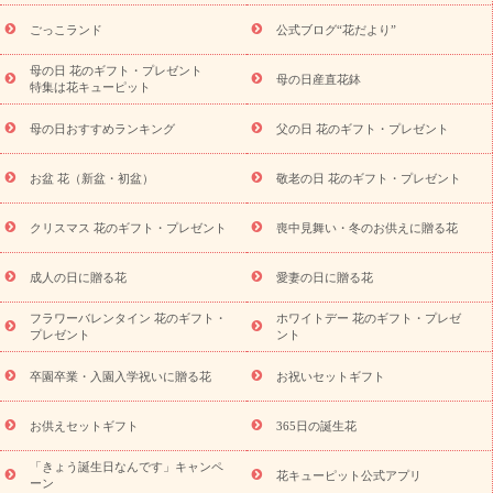
ら探す
お祝いの花特集
当日配達特急便
お祝い商品一覧
お
ごっこランド
公式ブログ“花だより”
祝い
開店・開業祝い
新築・引っ越し祝い
退職祝い
結婚記
念日
結婚祝い
出産祝い
退院祝い・快気祝い
還暦祝い・長
母の日 花のギフト・プレゼント
母の日産直花鉢
特集は花キューピット
寿祝い
プチギフト
ペットのお祝いフラワー
お中元・暑中見
舞い
敬老の日
お供え・お悔やみ
当日配達特急便 お供え
お
母の日おすすめランキング
父の日 花のギフト・プレゼント
供え・お悔やみ商品一覧
お供え・お悔やみの花
四十九日法要以
降に贈る花
通夜・葬儀に贈る花
お供え お花とセットギフト
お盆 花（新盆・初盆）
敬老の日 花のギフト・プレゼント
お供え プリザーブドフラワー
ペットのお供えフラワー
お盆（新
盆・初盆）
その他
お祝い返し
お見舞い
お取り寄せギフト
ビジネス用
ご自宅用
観葉植物
ミディ胡蝶蘭
プリザーブ
クリスマス 花のギフト・プレゼント
喪中見舞い・冬のお供えに贈る花
スタイルから探す
ドフラワー
アレンジメント
花束
スタ
ンド花
お祝い
お供え・お悔やみ
胡蝶蘭
胡蝶蘭・花鉢
ミ
成人の日に贈る花
愛妻の日に贈る花
ディ胡蝶蘭・お祝い
ミディ胡蝶蘭・お供え
世界初の青色胡蝶蘭
フラワーバレンタイン 花のギフト・
ホワイトデー 花のギフト・プレゼ
観葉植物
観葉植物
産直多肉植物
プリザーブドフラワー
プレゼント
ント
お祝い
お供え・お悔やみ
花とセットギフト
セミオーダー
プチギフト（hanamore -ハナモア-）
花とみどりのeギフト
花
卒園卒業・入園入学祝いに贈る花
お祝いセットギフト
キューピットのeGfit
カラー
ピンク
イエローオレンジ
レッ
予算から探す
ド
お花の種類
バラ
ユリ
トルコキキョウ
お供えセットギフト
365日の誕生花
お祝い
お祝い・
3000円～
お祝い・
4000円～
お祝い・
5000円～
お祝い・
7000円～
お祝い・
10000円～
お供え・お
「きょう誕生日なんです」キャンペ
花キューピット公式アプリ
ーン
悔やみ
お供え・お悔やみ・
3000円～
お供え・お悔やみ・
5000