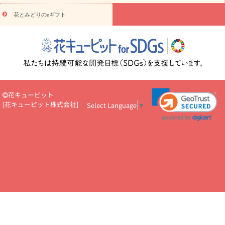
円～
お供え・お悔やみ・
7000円～
お供え・お悔やみ・
10000
花とみどりのeギフト
読み物
円～
注目されている記事
365日の誕生花カレンダー
開店・開業祝
いのマナー
定年退職祝いのマナー
お祝いを贈るときのマナー・
ルール
花キューピットのお祝いコラム一覧
誕生日のお花を「色
彩心理学」で選ぶ方法
結婚祝いの予算相場
出産祝いお役立ち情
報
転職祝いのマナー基礎知識
ペットのお祝いワンポイントアド
バイス
スタンド花（フラスタ）のマナー
お見舞いのマナーとル
花キューピット
ール
新築引っ越し祝いコラム
お祝い花のマナー総まとめ
職
[
花キューピット株式会社
]
Select Language
▼
場上司や先輩へ贈るお祝い花の正解は？
開店祝いの花 選び方ガイ
ド（早見表あり）
お供えを贈るときのマナー・ルール
花キューピットのお供え・
お悔やみ・仏花コラム一覧
花キューピットの仏花のルール・マナ
ーQ&A
ペットの供花の基礎知識とペットロスを癒す向き合い方
一周忌のマナー
四十九日の基礎知識
お盆のルール・マナー
お彼岸のルール・マナー
キリスト教のお葬式の流れ【マナー基礎
知識】
お供え花のマナー総まとめ
仏花の選び方ガイド（早見表
あり)
花キューピット×専門家
CO2排出量削減 / SDGsを考える
プロ直伝10のテクニック
花美人5人の「花のある暮らし」
美
しい“花とお祝い”の世界
花贈りをもっと楽しみたい
男性は花を
もらってうれしい？アンケート
テレワークにおすすめの観葉植