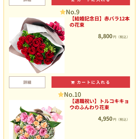
No.9
【結婚記念日】赤バラ12本
の花束
8,800
円（税込）
詳細
カートに入れる
No.10
【退職祝い】トルコキキョ
ウのふんわり花束
4,950
円（税込）