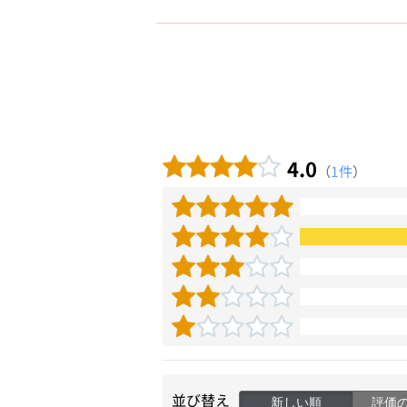
4.0
（
1件
）
並び替え
新しい順
評価