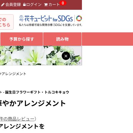
0
会員登録
ログイン
カート
。
での
こちら
予算から探す
読み物
×
かアレンジメント
 - 誕生日フラワーギフト・トルコキキョウ
華やかアレンジメント
 件の商品レビュー
）
アレンジメントを