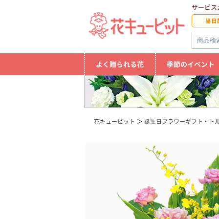
サービス
当日
よく贈られる花
季節のイベント
花キューピット
誕生日フラワーギフト・ト