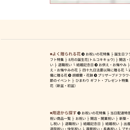
よく贈られる花
お祝いの花特集
誕生日フ
フト特集
8月の誕生花(トルコキキョウ)
開店・
い
退職祝い
結婚記念日
お供え・お悔やみ
え・お悔やみの花
四十九日法要以降に贈る花
儀に贈る花
胡蝶蘭・花鉢
プリザーブドフラワ
節のイベント
ひまわり ギフト・プレゼント特集
花（新盆・初盆）
用途から探す
お祝いの花特集
当日配達特
祝い商品一覧
お祝い
開店・開業祝い
新築・
し祝い
退職祝い
結婚記念日
結婚祝い
出
退院祝い・快気祝い
還暦祝い・長寿祝い
プチ