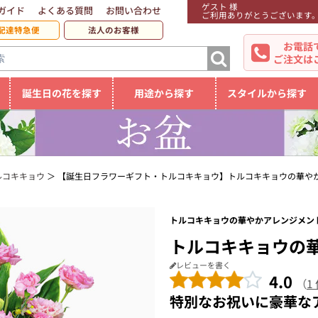
ゲスト 様
ガイド
よくある質問
お問い合わせ
ご利用ありがとうございます
配達特急便
法人のお客様
お電話
ご注文は
誕生日の花を探す
用途から探す
スタイルから探す
ルコキキョウ
【誕生日フラワーギフト・トルコキキョウ】トルコキキョウの華や
トルコキキョウの華やかアレンジメント
トルコキキョウの
レビューを書く
4.0
（
1
特別なお祝いに豪華な