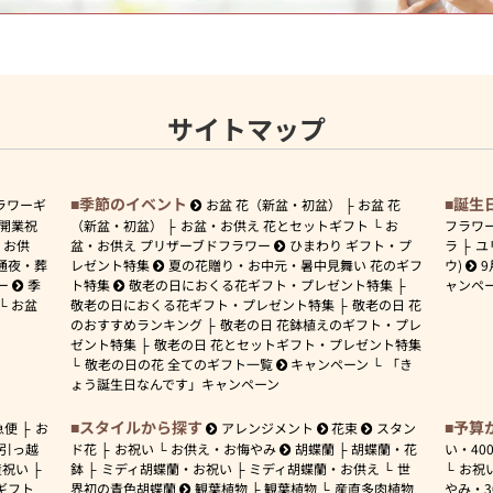
サイトマップ
季節のイベント
誕生
ラワーギ
お盆 花（新盆・初盆）
お盆 花
開業祝
（新盆・初盆）
お盆・お供え 花とセットギフト
お
フラワ
お供
盆・お供え プリザーブドフラワー
ひまわり ギフト・プ
ラ
ユ
通夜・葬
レゼント特集
夏の花贈り・お中元・暑中見舞い 花のギフ
ウ)
9
ー
季
ト特集
敬老の日におくる花ギフト・プレゼント特集
ャンペ
お盆
敬老の日におくる花ギフト・プレゼント特集
敬老の日 花
のおすすめランキング
敬老の日 花鉢植えのギフト・プレ
ゼント特集
敬老の日 花とセットギフト・プレゼント特集
敬老の日の花 全てのギフト一覧
キャンペーン
「き
ょう誕生日なんです」キャンペーン
スタイルから探す
予算
急便
お
アレンジメント
花束
スタン
引っ越
ド花
お祝い
お供え・お悔やみ
胡蝶蘭
胡蝶蘭・花
い・
40
産祝い
鉢
ミディ胡蝶蘭・お祝い
ミディ胡蝶蘭・お供え
世
お祝
ギフト
界初の青色胡蝶蘭
観葉植物
観葉植物
産直多肉植物
やみ・