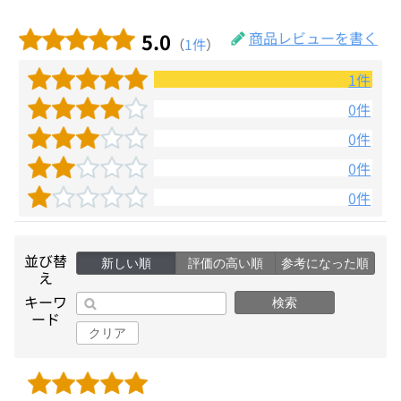
5.0
商品レビューを書く
（
1件
）
1件
0件
0件
0件
0件
並び替
新しい順
評価の高い順
参考になった順
え
キーワ
検索
ード
クリア