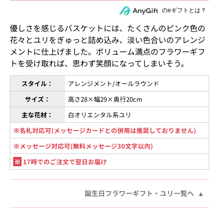
住所を知らない相手にeギフトで贈る
のeギフトとは？
優しさを感じるバスケットには、たくさんのピンク色の
花々とユリをぎゅっと詰め込み、淡い色合いのアレンジ
メントに仕上げました。ボリューム満点のフラワーギフ
トを受け取れば、思わず笑顔になってしまいそう。
スタイル：
アレンジメント/オールラウンド
サイズ：
高さ28×幅29×奥行20cm
主な花材：
白オリエンタル系ユリ
※名札対応可(メッセージカードとの併用は推奨しておりません)
※メッセージ対応可(無料メッセージ30文字以内)
※
17時でのご注文で翌日お届け
誕生日フラワーギフト・ユリ一覧へ