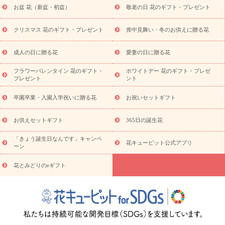
お盆 花（新盆・初盆）
敬老の日 花のギフト・プレゼント
お供え プリザーブドフラワー
ペットのお供えフラワー
お盆（新
盆・初盆）
その他
お祝い返し
お見舞い
お取り寄せギフト
ビジネス用
ご自宅用
観葉植物
ミディ胡蝶蘭
プリザーブ
クリスマス 花のギフト・プレゼント
喪中見舞い・冬のお供えに贈る花
スタイルから探す
ドフラワー
アレンジメント
花束
スタ
ンド花
お祝い
お供え・お悔やみ
胡蝶蘭
胡蝶蘭・花鉢
ミ
成人の日に贈る花
愛妻の日に贈る花
ディ胡蝶蘭・お祝い
ミディ胡蝶蘭・お供え
世界初の青色胡蝶蘭
フラワーバレンタイン 花のギフト・
ホワイトデー 花のギフト・プレゼ
観葉植物
観葉植物
産直多肉植物
プリザーブドフラワー
プレゼント
ント
お祝い
お供え・お悔やみ
花とセットギフト
セミオーダー
プチギフト（hanamore -ハナモア-）
花とみどりのeギフト
花
卒園卒業・入園入学祝いに贈る花
お祝いセットギフト
キューピットのeGfit
カラー
ピンク
イエローオレンジ
レッ
予算から探す
ド
お花の種類
バラ
ユリ
トルコキキョウ
お供えセットギフト
365日の誕生花
お祝い
お祝い・
3000円～
お祝い・
4000円～
お祝い・
5000円～
お祝い・
7000円～
お祝い・
10000円～
お供え・お
「きょう誕生日なんです」キャンペ
花キューピット公式アプリ
ーン
悔やみ
お供え・お悔やみ・
3000円～
お供え・お悔やみ・
5000
円～
お供え・お悔やみ・
7000円～
お供え・お悔やみ・
10000
花とみどりのeギフト
読み物
円～
注目されている記事
365日の誕生花カレンダー
開店・開業祝
いのマナー
定年退職祝いのマナー
お祝いを贈るときのマナー・
ルール
花キューピットのお祝いコラム一覧
誕生日のお花を「色
彩心理学」で選ぶ方法
結婚祝いの予算相場
出産祝いお役立ち情