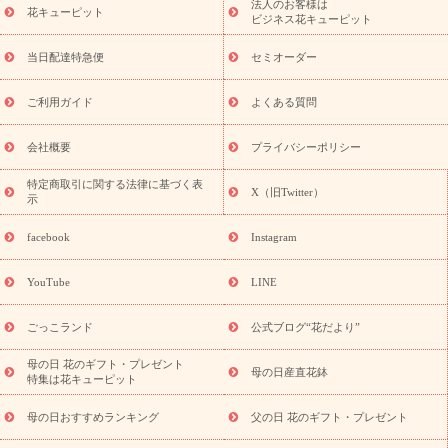
法人のお客様は
季節のイベント
花キューピット
特集
お盆 花（新盆・初盆）
お盆 花（新
ビジネス花キューピット
盆・初盆）
お盆 花（新盆・初盆）
お盆・お供え 花とセットギ
フト
お盆・お供え プリザーブドフラワー
ひまわり ギフト・プ
当日配達特急便
セミオーダー
レゼント特集
夏の花贈り・お中元・暑中見舞い 花のギフト特集
敬老の日におくる花ギフト・プレゼント特集
敬老の日におくる
ご利用ガイド
よくある質問
花ギフト・プレゼント特集
敬老の日 花のおすすめランキング
敬
老の日 花鉢植えのギフト・プレゼント特集
敬老の日 花とセットギ
会社概要
プライバシーポリシー
フト・プレゼント特集
敬老の日の花 全てのギフト一覧
キャン
ペーン
映画『ウォーターガーディアンズ』コラボキャンペーン
特定商取引に関する法律に基づく表
X（旧Twitter）
示
誕生日の花を探す
「きょう誕生日なんです」キャンペーン
誕生日フラワーギフト
誕生日フラワーギフト特集
誕生日フラワ
facebook
Instagram
ーギフト商品一覧
バラ
ユリ
トルコキキョウ
8月の誕生花
(トルコキキョウ)
9月の誕生花(リンドウ)
誕生日セットギフト
YouTube
LINE
用途か
キャンペーン
「きょう誕生日なんです」キャンペーン
ら探す
お祝いの花特集
当日配達特急便
お祝い商品一覧
お
ごっこランド
公式ブログ“花だより”
祝い
開店・開業祝い
新築・引っ越し祝い
退職祝い
結婚記
念日
結婚祝い
出産祝い
退院祝い・快気祝い
還暦祝い・長
母の日 花のギフト・プレゼント
母の日産直花鉢
特集は花キューピット
寿祝い
プチギフト
ペットのお祝いフラワー
お中元・暑中見
舞い
敬老の日
お供え・お悔やみ
当日配達特急便 お供え
お
母の日おすすめランキング
父の日 花のギフト・プレゼント
供え・お悔やみ商品一覧
お供え・お悔やみの花
四十九日法要以
降に贈る花
通夜・葬儀に贈る花
お供え お花とセットギフト