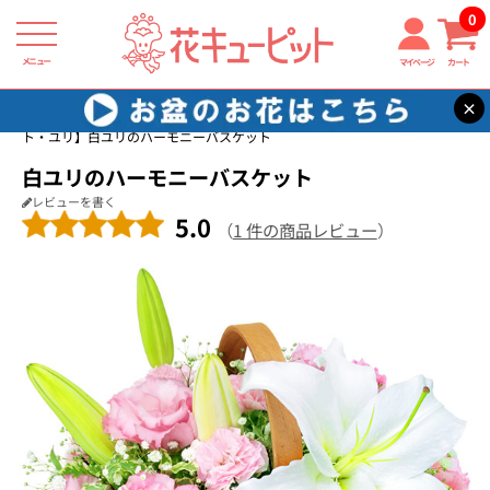
0
メニュー
マイページ
カート
×
花キューピット
誕生日フラワーギフト・ユリ
【誕生日フラワーギフ
ト・ユリ】白ユリのハーモニーバスケット
白ユリのハーモニーバスケット
レビューを書く
5.0
（
1 件の商品レビュー
）