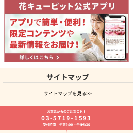
サイトマップ
サイトマップを見る>>
よく贈られる花
お祝いの花特集
誕生日フラワーギフト特集
お電話からのご注文ＯＫ！
8月の誕生花(トルコキキョウ)
開店・開業祝い
退職祝い
結
03-5719-1593
婚記念日
お供え・お悔やみ
お供え・お悔やみの花
四十九日
受付時間 午前9:00～午後5:30
法要以降に贈る花
通夜・葬儀に贈る花
胡蝶蘭・花鉢
プリザ
ーブドフラワー
季節のイベント
ひまわり ギフト・プレゼント