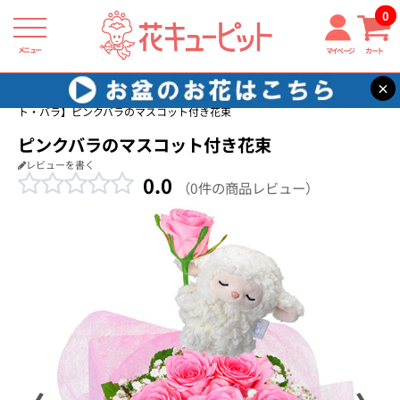
0
メニュー
マイページ
カート
×
花キューピット
誕生日フラワーギフト・バラ
【誕生日フラワーギフ
ト・バラ】ピンクバラのマスコット付き花束
ピンクバラのマスコット付き花束
レビューを書く
0.0
（0件の商品レビュー）