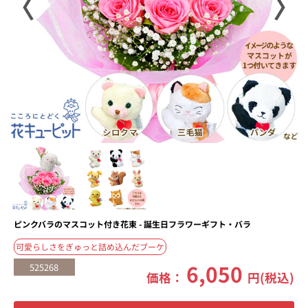
〈
〉
ピンクバラのマスコット付き花束 - 誕生日フラワーギフト・バラ
可愛らしさをぎゅっと詰め込んだブーケ
6,050
525268
価格：
円(税込)