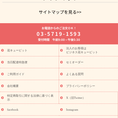
サイトマップを見る>>
よく贈られる花
お祝いの花特集
誕生日フラワーギフト特集
お電話からのご注文ＯＫ！
8月の誕生花(トルコキキョウ)
開店・開業祝い
退職祝い
結
03-5719-1593
婚記念日
お供え・お悔やみ
お供え・お悔やみの花
四十九日
受付時間 午前9:00～午後5:30
法要以降に贈る花
通夜・葬儀に贈る花
胡蝶蘭・花鉢
プリザ
ーブドフラワー
季節のイベント
ひまわり ギフト・プレゼント
法人のお客様は
季節のイベント
花キューピット
特集
お盆 花（新盆・初盆）
お盆 花（新
ビジネス花キューピット
盆・初盆）
お盆 花（新盆・初盆）
お盆・お供え 花とセットギ
フト
お盆・お供え プリザーブドフラワー
ひまわり ギフト・プ
当日配達特急便
セミオーダー
レゼント特集
夏の花贈り・お中元・暑中見舞い 花のギフト特集
敬老の日におくる花ギフト・プレゼント特集
敬老の日におくる
ご利用ガイド
よくある質問
花ギフト・プレゼント特集
敬老の日 花のおすすめランキング
敬
老の日 花鉢植えのギフト・プレゼント特集
敬老の日 花とセットギ
会社概要
プライバシーポリシー
フト・プレゼント特集
敬老の日の花 全てのギフト一覧
キャン
ペーン
映画『ウォーターガーディアンズ』コラボキャンペーン
特定商取引に関する法律に基づく表
X（旧Twitter）
示
誕生日の花を探す
「きょう誕生日なんです」キャンペーン
誕生日フラワーギフト
誕生日フラワーギフト特集
誕生日フラワ
facebook
Instagram
ーギフト商品一覧
バラ
ユリ
トルコキキョウ
8月の誕生花