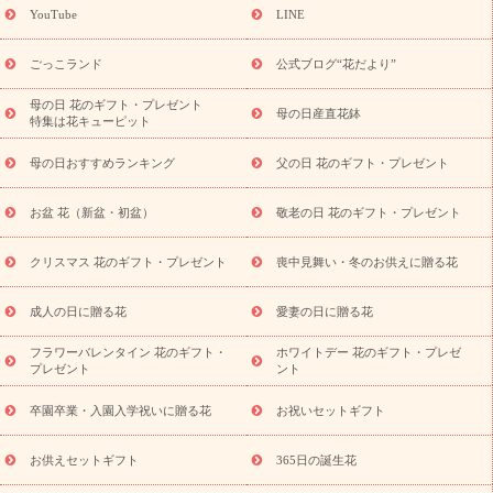
(トルコキキョウ)
9月の誕生花(リンドウ)
誕生日セットギフト
YouTube
LINE
用途か
キャンペーン
「きょう誕生日なんです」キャンペーン
ら探す
お祝いの花特集
当日配達特急便
お祝い商品一覧
お
ごっこランド
公式ブログ“花だより”
祝い
開店・開業祝い
新築・引っ越し祝い
退職祝い
結婚記
念日
結婚祝い
出産祝い
退院祝い・快気祝い
還暦祝い・長
母の日 花のギフト・プレゼント
母の日産直花鉢
特集は花キューピット
寿祝い
プチギフト
ペットのお祝いフラワー
お中元・暑中見
舞い
敬老の日
お供え・お悔やみ
当日配達特急便 お供え
お
母の日おすすめランキング
父の日 花のギフト・プレゼント
供え・お悔やみ商品一覧
お供え・お悔やみの花
四十九日法要以
降に贈る花
通夜・葬儀に贈る花
お供え お花とセットギフト
お盆 花（新盆・初盆）
敬老の日 花のギフト・プレゼント
お供え プリザーブドフラワー
ペットのお供えフラワー
お盆（新
盆・初盆）
その他
お祝い返し
お見舞い
お取り寄せギフト
ビジネス用
ご自宅用
観葉植物
ミディ胡蝶蘭
プリザーブ
クリスマス 花のギフト・プレゼント
喪中見舞い・冬のお供えに贈る花
スタイルから探す
ドフラワー
アレンジメント
花束
スタ
ンド花
お祝い
お供え・お悔やみ
胡蝶蘭
胡蝶蘭・花鉢
ミ
成人の日に贈る花
愛妻の日に贈る花
ディ胡蝶蘭・お祝い
ミディ胡蝶蘭・お供え
世界初の青色胡蝶蘭
フラワーバレンタイン 花のギフト・
ホワイトデー 花のギフト・プレゼ
観葉植物
観葉植物
産直多肉植物
プリザーブドフラワー
プレゼント
ント
お祝い
お供え・お悔やみ
花とセットギフト
セミオーダー
プチギフト（hanamore -ハナモア-）
花とみどりのeギフト
花
卒園卒業・入園入学祝いに贈る花
お祝いセットギフト
キューピットのeGfit
カラー
ピンク
イエローオレンジ
レッ
予算から探す
ド
お花の種類
バラ
ユリ
トルコキキョウ
お供えセットギフト
365日の誕生花
お祝い
お祝い・
3000円～
お祝い・
4000円～
お祝い・