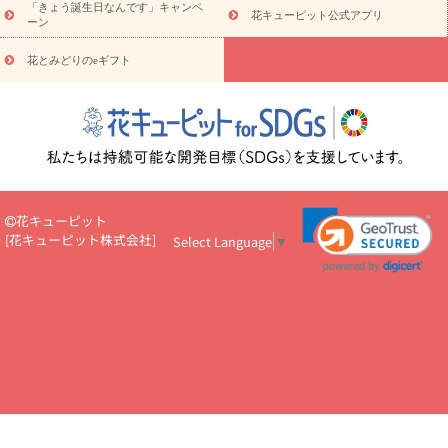
5000円～
お祝い・
7000円～
お祝い・
10000円～
お供え・お
「きょう誕生日なんです」キャンペ
花キューピット公式アプリ
ーン
悔やみ
お供え・お悔やみ・
3000円～
お供え・お悔やみ・
5000
円～
お供え・お悔やみ・
7000円～
お供え・お悔やみ・
10000
花とみどりのeギフト
読み物
円～
注目されている記事
365日の誕生花カレンダー
開店・開業祝
いのマナー
定年退職祝いのマナー
お祝いを贈るときのマナー・
ルール
花キューピットのお祝いコラム一覧
誕生日のお花を「色
彩心理学」で選ぶ方法
結婚祝いの予算相場
出産祝いお役立ち情
報
転職祝いのマナー基礎知識
ペットのお祝いワンポイントアド
バイス
スタンド花（フラスタ）のマナー
お見舞いのマナーとル
花キューピット
ール
新築引っ越し祝いコラム
お祝い花のマナー総まとめ
職
[
花キューピット株式会社
]
Select Language
▼
場上司や先輩へ贈るお祝い花の正解は？
開店祝いの花 選び方ガイ
ド（早見表あり）
お供えを贈るときのマナー・ルール
花キューピットのお供え・
お悔やみ・仏花コラム一覧
花キューピットの仏花のルール・マナ
ーQ&A
ペットの供花の基礎知識とペットロスを癒す向き合い方
一周忌のマナー
四十九日の基礎知識
お盆のルール・マナー
お彼岸のルール・マナー
キリスト教のお葬式の流れ【マナー基礎
知識】
お供え花のマナー総まとめ
仏花の選び方ガイド（早見表
あり)
花キューピット×専門家
CO2排出量削減 / SDGsを考える
プロ直伝10のテクニック
花美人5人の「花のある暮らし」
美