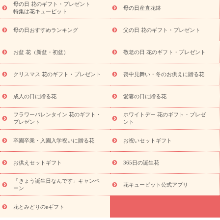
念日
結婚祝い
出産祝い
退院祝い・快気祝い
還暦祝い・長
母の日 花のギフト・プレゼント
母の日産直花鉢
特集は花キューピット
寿祝い
プチギフト
ペットのお祝いフラワー
お中元・暑中見
舞い
敬老の日
お供え・お悔やみ
当日配達特急便 お供え
お
母の日おすすめランキング
父の日 花のギフト・プレゼント
供え・お悔やみ商品一覧
お供え・お悔やみの花
四十九日法要以
降に贈る花
通夜・葬儀に贈る花
お供え お花とセットギフト
お盆 花（新盆・初盆）
敬老の日 花のギフト・プレゼント
お供え プリザーブドフラワー
ペットのお供えフラワー
お盆（新
盆・初盆）
その他
お祝い返し
お見舞い
お取り寄せギフト
ビジネス用
ご自宅用
観葉植物
ミディ胡蝶蘭
プリザーブ
クリスマス 花のギフト・プレゼント
喪中見舞い・冬のお供えに贈る花
スタイルから探す
ドフラワー
アレンジメント
花束
スタ
ンド花
お祝い
お供え・お悔やみ
胡蝶蘭
胡蝶蘭・花鉢
ミ
成人の日に贈る花
愛妻の日に贈る花
ディ胡蝶蘭・お祝い
ミディ胡蝶蘭・お供え
世界初の青色胡蝶蘭
フラワーバレンタイン 花のギフト・
ホワイトデー 花のギフト・プレゼ
観葉植物
観葉植物
産直多肉植物
プリザーブドフラワー
プレゼント
ント
お祝い
お供え・お悔やみ
花とセットギフト
セミオーダー
プチギフト（hanamore -ハナモア-）
花とみどりのeギフト
花
卒園卒業・入園入学祝いに贈る花
お祝いセットギフト
キューピットのeGfit
カラー
ピンク
イエローオレンジ
レッ
予算から探す
ド
お花の種類
バラ
ユリ
トルコキキョウ
お供えセットギフト
365日の誕生花
お祝い
お祝い・
3000円～
お祝い・
4000円～
お祝い・
5000円～
お祝い・
7000円～
お祝い・
10000円～
お供え・お
「きょう誕生日なんです」キャンペ
花キューピット公式アプリ
ーン
悔やみ
お供え・お悔やみ・
3000円～
お供え・お悔やみ・
5000
円～
お供え・お悔やみ・
7000円～
お供え・お悔やみ・
10000
花とみどりのeギフト
読み物
円～