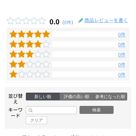
0.0
商品レビューを書く
（
0件
）
0件
0件
0件
0件
0件
並び替
新しい順
評価の高い順
参考になった順
え
キーワ
検索
ード
クリア