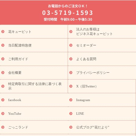
よく贈られる花
お祝いの花特集
誕生日フラワーギフト特集
お電話からのご注文ＯＫ！
8月の誕生花(トルコキキョウ)
開店・開業祝い
退職祝い
結
03-5719-1593
婚記念日
お供え・お悔やみ
お供え・お悔やみの花
四十九日
受付時間 午前9:00～午後5:30
法要以降に贈る花
通夜・葬儀に贈る花
胡蝶蘭・花鉢
プリザ
ーブドフラワー
季節のイベント
ひまわり ギフト・プレゼント
法人のお客様は
季節のイベント
花キューピット
特集
お盆 花（新盆・初盆）
お盆 花（新
ビジネス花キューピット
盆・初盆）
お盆 花（新盆・初盆）
お盆・お供え 花とセットギ
フト
お盆・お供え プリザーブドフラワー
ひまわり ギフト・プ
当日配達特急便
セミオーダー
レゼント特集
夏の花贈り・お中元・暑中見舞い 花のギフト特集
敬老の日におくる花ギフト・プレゼント特集
敬老の日におくる
ご利用ガイド
よくある質問
花ギフト・プレゼント特集
敬老の日 花のおすすめランキング
敬
老の日 花鉢植えのギフト・プレゼント特集
敬老の日 花とセットギ
会社概要
プライバシーポリシー
フト・プレゼント特集
敬老の日の花 全てのギフト一覧
キャン
ペーン
映画『ウォーターガーディアンズ』コラボキャンペーン
特定商取引に関する法律に基づく表
X（旧Twitter）
示
誕生日の花を探す
「きょう誕生日なんです」キャンペーン
誕生日フラワーギフト
誕生日フラワーギフト特集
誕生日フラワ
facebook
Instagram
ーギフト商品一覧
バラ
ユリ
トルコキキョウ
8月の誕生花
(トルコキキョウ)
9月の誕生花(リンドウ)
誕生日セットギフト
YouTube
LINE
用途か
キャンペーン
「きょう誕生日なんです」キャンペーン
ら探す
お祝いの花特集
当日配達特急便
お祝い商品一覧
お
ごっこランド
公式ブログ“花だより”
祝い
開店・開業祝い
新築・引っ越し祝い
退職祝い
結婚記