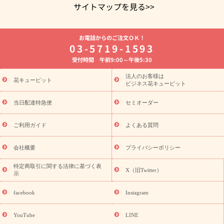
サイトマップを見る>>
よく贈られる花
お祝いの花特集
誕生日フラワーギフト特集
お電話からのご注文ＯＫ！
8月の誕生花(トルコキキョウ)
開店・開業祝い
退職祝い
結
03-5719-1593
婚記念日
お供え・お悔やみ
お供え・お悔やみの花
四十九日
受付時間 午前9:00～午後5:30
法要以降に贈る花
通夜・葬儀に贈る花
胡蝶蘭・花鉢
プリザ
ーブドフラワー
季節のイベント
ひまわり ギフト・プレゼント
法人のお客様は
季節のイベント
花キューピット
特集
お盆 花（新盆・初盆）
お盆 花（新
ビジネス花キューピット
盆・初盆）
お盆 花（新盆・初盆）
お盆・お供え 花とセットギ
フト
お盆・お供え プリザーブドフラワー
ひまわり ギフト・プ
当日配達特急便
セミオーダー
レゼント特集
夏の花贈り・お中元・暑中見舞い 花のギフト特集
敬老の日におくる花ギフト・プレゼント特集
敬老の日におくる
ご利用ガイド
よくある質問
花ギフト・プレゼント特集
敬老の日 花のおすすめランキング
敬
老の日 花鉢植えのギフト・プレゼント特集
敬老の日 花とセットギ
会社概要
プライバシーポリシー
フト・プレゼント特集
敬老の日の花 全てのギフト一覧
キャン
ペーン
映画『ウォーターガーディアンズ』コラボキャンペーン
特定商取引に関する法律に基づく表
X（旧Twitter）
示
誕生日の花を探す
「きょう誕生日なんです」キャンペーン
誕生日フラワーギフト
誕生日フラワーギフト特集
誕生日フラワ
facebook
Instagram
ーギフト商品一覧
バラ
ユリ
トルコキキョウ
8月の誕生花
(トルコキキョウ)
9月の誕生花(リンドウ)
誕生日セットギフト
YouTube
LINE
用途か
キャンペーン
「きょう誕生日なんです」キャンペーン