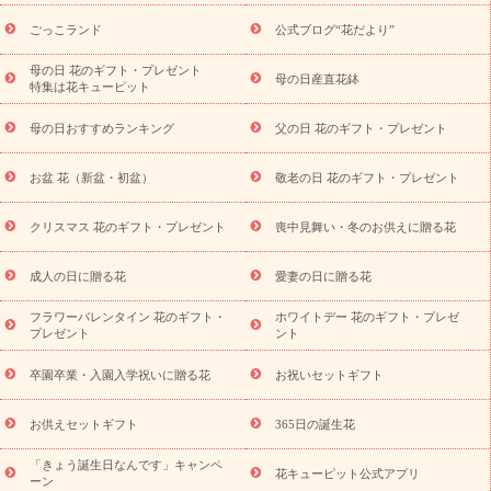
ら探す
お祝いの花特集
当日配達特急便
お祝い商品一覧
お
ごっこランド
公式ブログ“花だより”
祝い
開店・開業祝い
新築・引っ越し祝い
退職祝い
結婚記
念日
結婚祝い
出産祝い
退院祝い・快気祝い
還暦祝い・長
母の日 花のギフト・プレゼント
母の日産直花鉢
特集は花キューピット
寿祝い
プチギフト
ペットのお祝いフラワー
お中元・暑中見
舞い
敬老の日
お供え・お悔やみ
当日配達特急便 お供え
お
母の日おすすめランキング
父の日 花のギフト・プレゼント
供え・お悔やみ商品一覧
お供え・お悔やみの花
四十九日法要以
降に贈る花
通夜・葬儀に贈る花
お供え お花とセットギフト
お盆 花（新盆・初盆）
敬老の日 花のギフト・プレゼント
お供え プリザーブドフラワー
ペットのお供えフラワー
お盆（新
盆・初盆）
その他
お祝い返し
お見舞い
お取り寄せギフト
ビジネス用
ご自宅用
観葉植物
ミディ胡蝶蘭
プリザーブ
クリスマス 花のギフト・プレゼント
喪中見舞い・冬のお供えに贈る花
スタイルから探す
ドフラワー
アレンジメント
花束
スタ
ンド花
お祝い
お供え・お悔やみ
胡蝶蘭
胡蝶蘭・花鉢
ミ
成人の日に贈る花
愛妻の日に贈る花
ディ胡蝶蘭・お祝い
ミディ胡蝶蘭・お供え
世界初の青色胡蝶蘭
フラワーバレンタイン 花のギフト・
ホワイトデー 花のギフト・プレゼ
観葉植物
観葉植物
産直多肉植物
プリザーブドフラワー
プレゼント
ント
お祝い
お供え・お悔やみ
花とセットギフト
セミオーダー
プチギフト（hanamore -ハナモア-）
花とみどりのeギフト
花
卒園卒業・入園入学祝いに贈る花
お祝いセットギフト
キューピットのeGfit
カラー
ピンク
イエローオレンジ
レッ
予算から探す
ド
お花の種類
バラ
ユリ
トルコキキョウ
お供えセットギフト
365日の誕生花
お祝い
お祝い・
3000円～
お祝い・
4000円～
お祝い・
5000円～
お祝い・
7000円～
お祝い・
10000円～
お供え・お
「きょう誕生日なんです」キャンペ
花キューピット公式アプリ
ーン
悔やみ
お供え・お悔やみ・
3000円～
お供え・お悔やみ・
5000