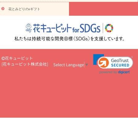
円～
お供え・お悔やみ・
7000円～
お供え・お悔やみ・
10000
花とみどりのeギフト
読み物
円～
注目されている記事
365日の誕生花カレンダー
開店・開業祝
いのマナー
定年退職祝いのマナー
お祝いを贈るときのマナー・
ルール
花キューピットのお祝いコラム一覧
誕生日のお花を「色
彩心理学」で選ぶ方法
結婚祝いの予算相場
出産祝いお役立ち情
報
転職祝いのマナー基礎知識
ペットのお祝いワンポイントアド
バイス
スタンド花（フラスタ）のマナー
お見舞いのマナーとル
花キューピット
ール
新築引っ越し祝いコラム
お祝い花のマナー総まとめ
職
[
花キューピット株式会社
]
Select Language
▼
場上司や先輩へ贈るお祝い花の正解は？
開店祝いの花 選び方ガイ
ド（早見表あり）
お供えを贈るときのマナー・ルール
花キューピットのお供え・
お悔やみ・仏花コラム一覧
花キューピットの仏花のルール・マナ
ーQ&A
ペットの供花の基礎知識とペットロスを癒す向き合い方
一周忌のマナー
四十九日の基礎知識
お盆のルール・マナー
お彼岸のルール・マナー
キリスト教のお葬式の流れ【マナー基礎
知識】
お供え花のマナー総まとめ
仏花の選び方ガイド（早見表
あり)
花キューピット×専門家
CO2排出量削減 / SDGsを考える
プロ直伝10のテクニック
花美人5人の「花のある暮らし」
美
しい“花とお祝い”の世界
花贈りをもっと楽しみたい
男性は花を
もらってうれしい？アンケート
テレワークにおすすめの観葉植