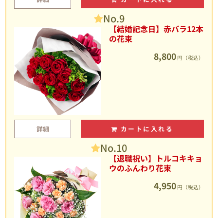
No.9
【結婚記念日】赤バラ12本
の花束
8,800
円（税込）
詳細
カートに入れる
No.10
【退職祝い】トルコキキョ
ウのふんわり花束
4,950
円（税込）