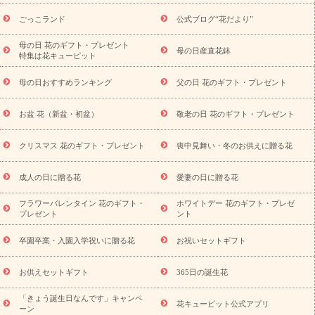
ら探す
お祝いの花特集
当日配達特急便
お祝い商品一覧
お
ごっこランド
公式ブログ“花だより”
祝い
開店・開業祝い
新築・引っ越し祝い
退職祝い
結婚記
念日
結婚祝い
出産祝い
退院祝い・快気祝い
還暦祝い・長
母の日 花のギフト・プレゼント
母の日産直花鉢
特集は花キューピット
寿祝い
プチギフト
ペットのお祝いフラワー
お中元・暑中見
舞い
敬老の日
お供え・お悔やみ
当日配達特急便 お供え
お
母の日おすすめランキング
父の日 花のギフト・プレゼント
供え・お悔やみ商品一覧
お供え・お悔やみの花
四十九日法要以
降に贈る花
通夜・葬儀に贈る花
お供え お花とセットギフト
お盆 花（新盆・初盆）
敬老の日 花のギフト・プレゼント
お供え プリザーブドフラワー
ペットのお供えフラワー
お盆（新
盆・初盆）
その他
お祝い返し
お見舞い
お取り寄せギフト
ビジネス用
ご自宅用
観葉植物
ミディ胡蝶蘭
プリザーブ
クリスマス 花のギフト・プレゼント
喪中見舞い・冬のお供えに贈る花
スタイルから探す
ドフラワー
アレンジメント
花束
スタ
ンド花
お祝い
お供え・お悔やみ
胡蝶蘭
胡蝶蘭・花鉢
ミ
成人の日に贈る花
愛妻の日に贈る花
ディ胡蝶蘭・お祝い
ミディ胡蝶蘭・お供え
世界初の青色胡蝶蘭
フラワーバレンタイン 花のギフト・
ホワイトデー 花のギフト・プレゼ
観葉植物
観葉植物
産直多肉植物
プリザーブドフラワー
プレゼント
ント
お祝い
お供え・お悔やみ
花とセットギフト
セミオーダー
プチギフト（hanamore -ハナモア-）
花とみどりのeギフト
花
卒園卒業・入園入学祝いに贈る花
お祝いセットギフト
キューピットのeGfit
カラー
ピンク
イエローオレンジ
レッ
予算から探す
ド
お花の種類
バラ
ユリ
トルコキキョウ
お供えセットギフト
365日の誕生花
お祝い
お祝い・
3000円～
お祝い・
4000円～
お祝い・
5000円～
お祝い・
7000円～
お祝い・
10000円～
お供え・お
「きょう誕生日なんです」キャンペ
花キューピット公式アプリ
ーン
悔やみ
お供え・お悔やみ・
3000円～
お供え・お悔やみ・
5000