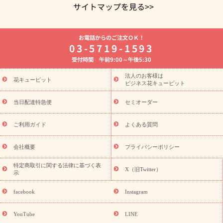
サイトマップを見る>>
よく贈られる花
お祝いの花特集
誕生日フラワーギフト特集
お電話からのご注文ＯＫ！
8月の誕生花(トルコキキョウ)
開店・開業祝い
退職祝い
結
03-5719-1593
婚記念日
お供え・お悔やみ
お供え・お悔やみの花
四十九日
受付時間 午前9:00～午後5:30
法要以降に贈る花
通夜・葬儀に贈る花
胡蝶蘭・花鉢
プリザ
ーブドフラワー
季節のイベント
ひまわり ギフト・プレゼント
法人のお客様は
季節のイベント
花キューピット
特集
お盆 花（新盆・初盆）
お盆 花（新
ビジネス花キューピット
盆・初盆）
お盆 花（新盆・初盆）
お盆・お供え 花とセットギ
フト
お盆・お供え プリザーブドフラワー
ひまわり ギフト・プ
当日配達特急便
セミオーダー
レゼント特集
夏の花贈り・お中元・暑中見舞い 花のギフト特集
敬老の日におくる花ギフト・プレゼント特集
敬老の日におくる
ご利用ガイド
よくある質問
花ギフト・プレゼント特集
敬老の日 花のおすすめランキング
敬
老の日 花鉢植えのギフト・プレゼント特集
敬老の日 花とセットギ
会社概要
プライバシーポリシー
フト・プレゼント特集
敬老の日の花 全てのギフト一覧
キャン
ペーン
映画『ウォーターガーディアンズ』コラボキャンペーン
特定商取引に関する法律に基づく表
X（旧Twitter）
示
誕生日の花を探す
「きょう誕生日なんです」キャンペーン
誕生日フラワーギフト
誕生日フラワーギフト特集
誕生日フラワ
facebook
Instagram
ーギフト商品一覧
バラ
ユリ
トルコキキョウ
8月の誕生花
(トルコキキョウ)
9月の誕生花(リンドウ)
誕生日セットギフト
YouTube
LINE
用途か
キャンペーン
「きょう誕生日なんです」キャンペーン