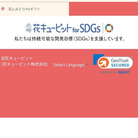
円～
お供え・お悔やみ・
7000円～
お供え・お悔やみ・
10000
花とみどりのeギフト
読み物
円～
注目されている記事
365日の誕生花カレンダー
開店・開業祝
いのマナー
定年退職祝いのマナー
お祝いを贈るときのマナー・
ルール
花キューピットのお祝いコラム一覧
誕生日のお花を「色
彩心理学」で選ぶ方法
結婚祝いの予算相場
出産祝いお役立ち情
報
転職祝いのマナー基礎知識
ペットのお祝いワンポイントアド
バイス
スタンド花（フラスタ）のマナー
お見舞いのマナーとル
花キューピット
ール
新築引っ越し祝いコラム
お祝い花のマナー総まとめ
職
[
花キューピット株式会社
]
Select Language
▼
場上司や先輩へ贈るお祝い花の正解は？
開店祝いの花 選び方ガイ
ド（早見表あり）
お供えを贈るときのマナー・ルール
花キューピットのお供え・
お悔やみ・仏花コラム一覧
花キューピットの仏花のルール・マナ
ーQ&A
ペットの供花の基礎知識とペットロスを癒す向き合い方
一周忌のマナー
四十九日の基礎知識
お盆のルール・マナー
お彼岸のルール・マナー
キリスト教のお葬式の流れ【マナー基礎
知識】
お供え花のマナー総まとめ
仏花の選び方ガイド（早見表
あり)
花キューピット×専門家
CO2排出量削減 / SDGsを考える
プロ直伝10のテクニック
花美人5人の「花のある暮らし」
美
しい“花とお祝い”の世界
花贈りをもっと楽しみたい
男性は花を
もらってうれしい？アンケート
テレワークにおすすめの観葉植