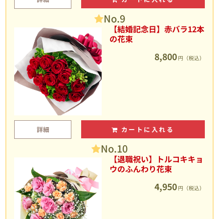
No.9
【結婚記念日】赤バラ12本
の花束
8,800
円（税込）
詳細
カートに入れる
No.10
【退職祝い】トルコキキョ
ウのふんわり花束
4,950
円（税込）