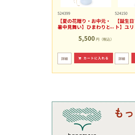
524399
524150
【夏の花贈り・お中元・
【誕生日
暑中見舞い】ひまわりと
ト】ユリ
ユリの爽やかなアレンジ
キュート
5,500
メント
円（税込）
カートに入れる
詳細
詳細