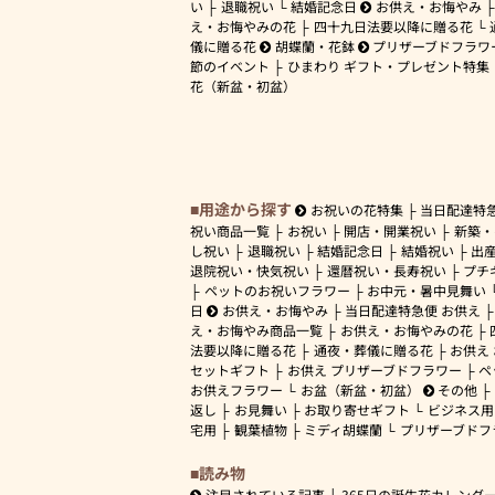
い
退職祝い
結婚記念日
お供え・お悔やみ
え・お悔やみの花
四十九日法要以降に贈る花
儀に贈る花
胡蝶蘭・花鉢
プリザーブドフラワ
節のイベント
ひまわり ギフト・プレゼント特集
花（新盆・初盆）
用途から探す
お祝いの花特集
当日配達特
祝い商品一覧
お祝い
開店・開業祝い
新築・
し祝い
退職祝い
結婚記念日
結婚祝い
出
退院祝い・快気祝い
還暦祝い・長寿祝い
プチ
ペットのお祝いフラワー
お中元・暑中見舞い
日
お供え・お悔やみ
当日配達特急便 お供え
え・お悔やみ商品一覧
お供え・お悔やみの花
法要以降に贈る花
通夜・葬儀に贈る花
お供え
セットギフト
お供え プリザーブドフラワー
ペ
お供えフラワー
お盆（新盆・初盆）
その他
返し
お見舞い
お取り寄せギフト
ビジネス用
宅用
観葉植物
ミディ胡蝶蘭
プリザーブドフ
読み物
注目されている記事
365日の誕生花カレンダ