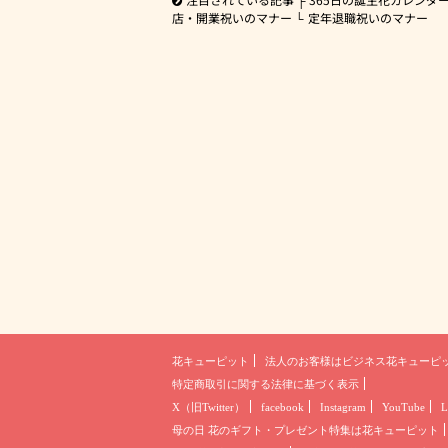
店・開業祝いのマナー
定年退職祝いのマナー
花キューピット
法人のお客様は
ビジネス花キューピ
特定商取引に関する法律に基づく表示
X（旧Twitter）
facebook
Instagram
YouTube
L
母の日 花のギフト・プレゼント
特集は花キューピット