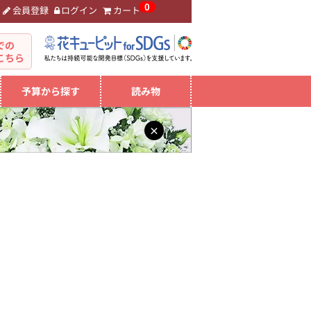
0
会員登録
ログイン
カート
。
での
こちら
予算から探す
読み物
×