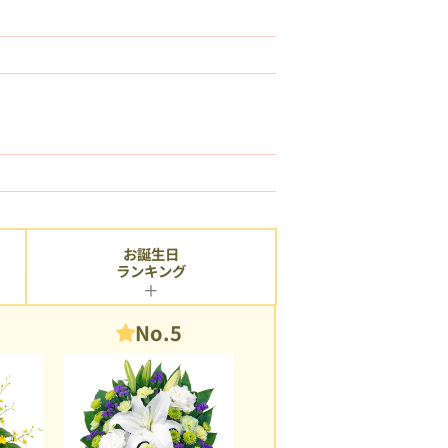
お誕生日
ランキング
No.5