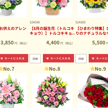
524340
524385
お供えのアレン
【8月の誕生花（トルコキ
【ひまわり特集】
キョウ）】トルコキキョ
りのナチュラルな
ウのナチュラルなアレン
ブアレンジメント
3,850
4,400
5,500
ジメント
円（税込）
円（税込）
カートに入れる
カートに入れる
カートに
詳細
詳細
No.7
No.8
No.9