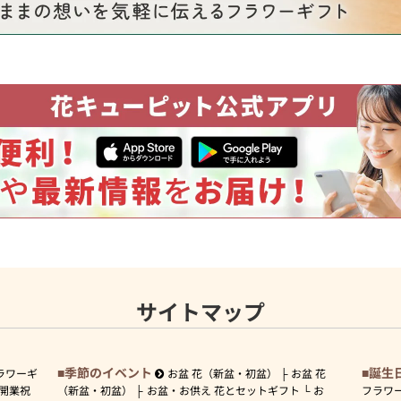
サイトマップ
季節のイベント
誕生
ラワーギ
お盆 花（新盆・初盆）
お盆 花
開業祝
（新盆・初盆）
お盆・お供え 花とセットギフト
お
フラワ