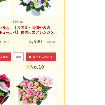
524418
ひまわ
【お供え・お悔やみの
キュー
花】お供えのアレンジメ
ント
5,500
円（税込）
円（税込）
入れる
カートに入れる
詳細
No.10