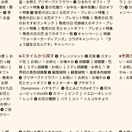
お供
盆・お供え プリザーブドフラワー
ひまわり ギフト・プ
ラ
ユ
通夜・葬
レゼント特集
夏の花贈り・お中元・暑中見舞い 花のギフ
ウ)
9
ー
季
ト特集
敬老の日におくる花ギフト・プレゼント特集
ャンペ
お盆
敬老の日におくる花ギフト・プレゼント特集
敬老の日 花
のおすすめランキング
敬老の日 花鉢植えのギフト・プレ
ゼント特集
敬老の日 花とセットギフト・プレゼント特集
敬老の日の花 全てのギフト一覧
キャンペーン
映画
『ウォーターガーディアンズ』コラボキャンペーン
「き
ょう誕生日なんです」キャンペーン
スタイルから探す
予算
急便
お
アレンジメント
花束
スタン
引っ越
ド花
お祝い
お供え・お悔やみ
胡蝶蘭
胡蝶蘭・花
い・
40
産祝い
鉢
ミディ胡蝶蘭・お祝い
ミディ胡蝶蘭・お供え
世
お祝
ギフト
界初の青色胡蝶蘭
観葉植物
観葉植物
産直多肉植物
やみ・
敬老の
プリザーブドフラワー
お祝い
お供え・お悔やみ
え・お
お供
花とセットギフト
セミオーダー
プチギフト
四十九日
（hanamore -ハナモア-）
花とみどりのeギフト
花キ
 お花と
ューピットのeGfit
カラー
ピンク
イエローオレンジ
ットの
レッド
お花の種類
バラ
ユリ
トルコキキョウ
お祝い
ご自
ラワー
ー
開
お祝いを贈るときのマナー・ルール
花キューピットの
お供