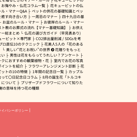
・お悔やみ・仏花コラム一覧
花キューピットの仏
ル・マナーQ&A
ペットの供花の基礎知識とペッ
を癒す向き合い方
一周忌のマナー
四十九日の基
お盆のルール・マナー
お彼岸のルール・マナー
スト教のお葬式の流れ【マナー基礎知識】
お供え
ナー総まとめ
仏花の選び方ガイド（早見表あり)
ューピット×専門家
CO2排出量削減 / SDGsを考
プロ直伝10のテクニック
花美人5人の「花のある
」
美しい“花とお祝い”の世界
花贈りをもっと
たい
男性は花をもらってうれしい？アンケート
ークにおすすめの観葉植物・花
室内でお花の写真
ポイントを紹介
フラワーアレンジメント診断
花
ピットの10の特徴
1年間の記念日一覧
カップル
合って〇日記念日コラム
8月の誕生花「トルコキ
」について
プリザーブドフラワーについて知りた
謝の意味を持つ花の種類
ライバシーポリシー