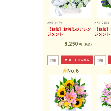
ob511979
ob512703
【お盆】お供えのアレン
【お盆】
ジメント
ジメント
8,250
円（税込）
カートに入れる
詳細
詳細
No.6