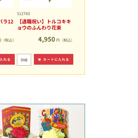
512743
ラ12
【退職祝い】トルコキキ
ョウのふんわり花束
4,950
円（税込）
円（税込）
入れる
カートに入れる
詳細