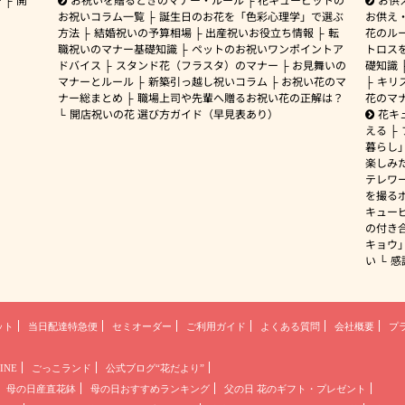
お祝いコラム一覧
誕生日のお花を「色彩心理学」で選ぶ
お供え
方法
結婚祝いの予算相場
出産祝いお役立ち情報
転
花のルー
職祝いのマナー基礎知識
ペットのお祝いワンポイントア
トロス
ドバイス
スタンド花（フラスタ）のマナー
お見舞いの
礎知識
マナーとルール
新築引っ越し祝いコラム
お祝い花のマ
キリ
ナー総まとめ
職場上司や先輩へ贈るお祝い花の正解は？
花のマ
開店祝いの花 選び方ガイド（早見表あり）
花キ
える
暮らし
楽しみ
テレワ
を撮る
キュー
の付き
キョウ
い
感
ット
当日配達特急便
セミオーダー
ご利用ガイド
よくある質問
会社概要
プ
INE
ごっこランド
公式ブログ“花だより”
母の日産直花鉢
母の日おすすめランキング
父の日 花のギフト・プレゼント