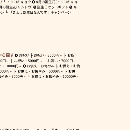
リ
トルコキキョウ
8月の誕生花(トルコキキョ
月の誕生花(リンドウ)
誕生日セットギフト
キ
ーン
「きょう誕生日なんです」キャンペーン
から探す
お祝い
お祝い・
3000円～
お祝
00円～
お祝い・
5000円～
お祝い・
7000円～
い・
10000円～
お供え・お悔やみ
お供え・お悔
3000円～
お供え・お悔やみ・
5000円～
お供
悔やみ・
7000円～
お供え・お悔やみ・
10000円～
えを贈るときのマナー・ルール
花キューピットの