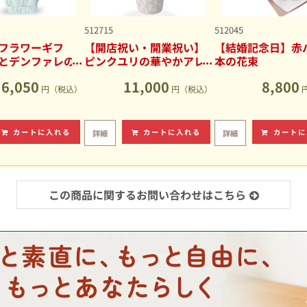
512715
512045
フラワーギフ
【開店祝い・開業祝い】
【結婚記念日】赤バ
とデンファレの
ピンクユリの華やかアレ
本の花束
アレンジメント
ンジメント
6,050
11,000
8,800
円（税込）
円（税込）
カートに入れる
カートに入れる
カートに
詳細
詳細
この商品に関するお問い合わせはこちら