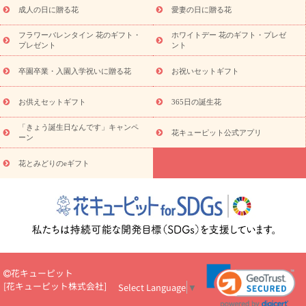
成人の日に贈る花
愛妻の日に贈る花
蘭・花鉢
ミディ胡蝶蘭・お祝い
ミディ胡蝶蘭・お供え
世界初
の青色胡蝶蘭
観葉植物
観葉植物
産直多肉植物
プリザーブ
フラワーバレンタイン 花のギフト・
ホワイトデー 花のギフト・プレゼ
ドフラワー
お祝い
お供え・お悔やみ
花とセットギフト
セ
プレゼント
ント
ミオーダー
プチギフト（hanamore -ハナモア-）
花とみどりの
eギフト
花キューピットのeGfit
カラー
ピンク
イエローオ
卒園卒業・入園入学祝いに贈る花
お祝いセットギフト
予
レンジ
レッド
お花の種類
バラ
ユリ
トルコキキョウ
算から探す
お祝い
お祝い・
3000円～
お祝い・
4000円～
お供えセットギフト
365日の誕生花
お祝い・
5000円～
お祝い・
7000円～
お祝い・
10000円～
「きょう誕生日なんです」キャンペ
お供え・お悔やみ
お供え・お悔やみ・
3000円～
お供え・お
花キューピット公式アプリ
ーン
悔やみ・
5000円～
お供え・お悔やみ・
7000円～
お供え・お悔
読み物
やみ・
10000円～
花とみどりのeギフト
注目されている記事
365日の誕生花カレンダー
開店・開業祝
いのマナー
定年退職祝いのマナー
お祝いを贈るときのマナー・
ルール
花キューピットのお祝いコラム一覧
誕生日のお花を「色
彩心理学」で選ぶ方法
結婚祝いの予算相場
出産祝いお役立ち情
報
転職祝いのマナー基礎知識
ペットのお祝いワンポイントアド
バイス
スタンド花（フラスタ）のマナー
お見舞いのマナーとル
ール
新築引っ越し祝いコラム
お祝い花のマナー総まとめ
職
花キューピット
場上司や先輩へ贈るお祝い花の正解は？
開店祝いの花 選び方ガイ
[
花キューピット株式会社
]
Select Language
▼
ド（早見表あり）