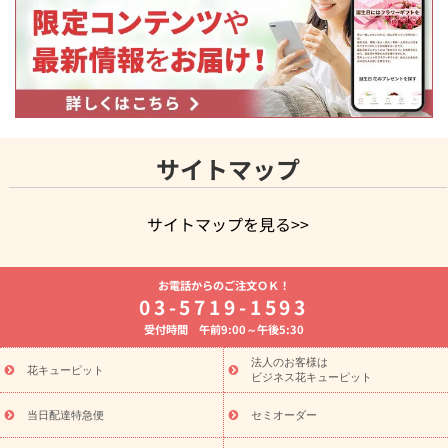
サイトマップ
サイトマップを見る>>
よく贈られる花
お祝いの花特集
誕生日フラワーギフト特集
お電話からのご注文ＯＫ！
8月の誕生花(トルコキキョウ)
開店・開業祝い
退職祝い
結
03-5719-1593
婚記念日
お供え・お悔やみ
お供え・お悔やみの花
四十九日
受付時間 午前9:00～午後5:30
法要以降に贈る花
通夜・葬儀に贈る花
胡蝶蘭・花鉢
プリザ
ーブドフラワー
季節のイベント
ひまわり ギフト・プレゼント
法人のお客様は
季節のイベント
花キューピット
特集
お盆 花（新盆・初盆）
お盆 花（新
ビジネス花キューピット
盆・初盆）
お盆 花（新盆・初盆）
お盆・お供え 花とセットギ
フト
お盆・お供え プリザーブドフラワー
ひまわり ギフト・プ
当日配達特急便
セミオーダー
レゼント特集
夏の花贈り・お中元・暑中見舞い 花のギフト特集