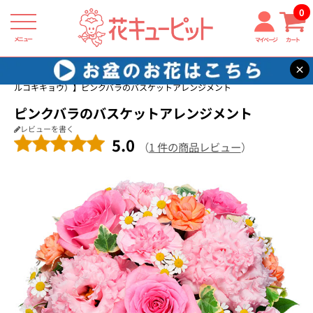
0
メニュー
マイページ
カート
×
花キューピット
8月の誕生花（トルコキキョウ）
【8月の誕生花（ト
ルコキキョウ）】ピンクバラのバスケットアレンジメント
ピンクバラのバスケットアレンジメント
レビューを書く
5.0
（
1 件の商品レビュー
）