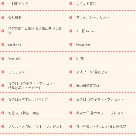
敬老の日におくる花ギフト・プレゼント特集
敬老の日におくる
ご利用ガイド
よくある質問
花ギフト・プレゼント特集
敬老の日 花のおすすめランキング
敬
老の日 花鉢植えのギフト・プレゼント特集
敬老の日 花とセットギ
会社概要
プライバシーポリシー
フト・プレゼント特集
敬老の日の花 全てのギフト一覧
キャン
誕生日の花を
特定商取引に関する法律に基づく表
ペーン
「きょう誕生日なんです」キャンペーン
X（旧Twitter）
示
探す
誕生日フラワーギフト
誕生日フラワーギフト特集
誕生
日フラワーギフト商品一覧
バラ
ユリ
トルコキキョウ
8月の
facebook
Instagram
誕生花(トルコキキョウ)
9月の誕生花(リンドウ)
誕生日セット
ギフト
キャンペーン
「きょう誕生日なんです」キャンペーン
YouTube
LINE
用途から探す
お祝いの花特集
当日配達特急便
お祝い商品
一覧
お祝い
開店・開業祝い
新築・引っ越し祝い
退職祝い
ごっこランド
公式ブログ“花だより”
結婚記念日
結婚祝い
出産祝い
退院祝い・快気祝い
還暦
祝い・長寿祝い
プチギフト
ペットのお祝いフラワー
お中
母の日 花のギフト・プレゼント
母の日産直花鉢
特集は花キューピット
元・暑中見舞い
敬老の日
お供え・お悔やみ
当日配達特急便
お供え
お供え・お悔やみ商品一覧
お供え・お悔やみの花
四
母の日おすすめランキング
父の日 花のギフト・プレゼント
十九日法要以降に贈る花
通夜・葬儀に贈る花
お供え お花とセッ
トギフト
お供え プリザーブドフラワー
ペットのお供えフラワー
お盆 花（新盆・初盆）
敬老の日 花のギフト・プレゼント
お盆（新盆・初盆）
その他
お祝い返し
お見舞い
お取り
寄せギフト
ビジネス用
ご自宅用
観葉植物
ミディ胡蝶蘭
クリスマス 花のギフト・プレゼント
喪中見舞い・冬のお供えに贈る花
スタイルから探す
プリザーブドフラワー
アレンジメント
花束
スタンド花
お祝い
お供え・お悔やみ
胡蝶蘭
胡蝶