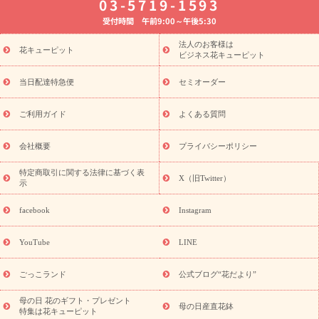
03-5719-1593
婚記念日
お供え・お悔やみ
お供え・お悔やみの花
四十九日
受付時間 午前9:00～午後5:30
法要以降に贈る花
通夜・葬儀に贈る花
胡蝶蘭・花鉢
プリザ
ーブドフラワー
季節のイベント
ひまわり ギフト・プレゼント
法人のお客様は
季節のイベント
花キューピット
特集
お盆 花（新盆・初盆）
お盆 花（新
ビジネス花キューピット
盆・初盆）
お盆 花（新盆・初盆）
お盆・お供え 花とセットギ
フト
お盆・お供え プリザーブドフラワー
ひまわり ギフト・プ
当日配達特急便
セミオーダー
レゼント特集
夏の花贈り・お中元・暑中見舞い 花のギフト特集
敬老の日におくる花ギフト・プレゼント特集
敬老の日におくる
ご利用ガイド
よくある質問
花ギフト・プレゼント特集
敬老の日 花のおすすめランキング
敬
老の日 花鉢植えのギフト・プレゼント特集
敬老の日 花とセットギ
会社概要
プライバシーポリシー
フト・プレゼント特集
敬老の日の花 全てのギフト一覧
キャン
ペーン
映画『ウォーターガーディアンズ』コラボキャンペーン
特定商取引に関する法律に基づく表
X（旧Twitter）
示
誕生日の花を探す
「きょう誕生日なんです」キャンペーン
誕生日フラワーギフト
誕生日フラワーギフト特集
誕生日フラワ
facebook
Instagram
ーギフト商品一覧
バラ
ユリ
トルコキキョウ
8月の誕生花
(トルコキキョウ)
9月の誕生花(リンドウ)
誕生日セットギフト
YouTube
LINE
用途か
キャンペーン
「きょう誕生日なんです」キャンペーン
ら探す
お祝いの花特集
当日配達特急便
お祝い商品一覧
お
ごっこランド
公式ブログ“花だより”
祝い
開店・開業祝い
新築・引っ越し祝い
退職祝い
結婚記
念日
結婚祝い
出産祝い
退院祝い・快気祝い
還暦祝い・長
母の日 花のギフト・プレゼント
母の日産直花鉢
特集は花キューピット
寿祝い
プチギフト
ペットのお祝いフラワー
お中元・暑中見