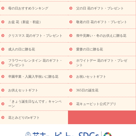
舞い
敬老の日
お供え・お悔やみ
当日配達特急便 お供え
お
母の日おすすめランキング
父の日 花のギフト・プレゼント
供え・お悔やみ商品一覧
お供え・お悔やみの花
四十九日法要以
降に贈る花
通夜・葬儀に贈る花
お供え お花とセットギフト
お盆 花（新盆・初盆）
敬老の日 花のギフト・プレゼント
お供え プリザーブドフラワー
ペットのお供えフラワー
お盆（新
盆・初盆）
その他
お祝い返し
お見舞い
お取り寄せギフト
ビジネス用
ご自宅用
観葉植物
ミディ胡蝶蘭
プリザーブ
クリスマス 花のギフト・プレゼント
喪中見舞い・冬のお供えに贈る花
スタイルから探す
ドフラワー
アレンジメント
花束
スタ
ンド花
お祝い
お供え・お悔やみ
胡蝶蘭
胡蝶蘭・花鉢
ミ
成人の日に贈る花
愛妻の日に贈る花
ディ胡蝶蘭・お祝い
ミディ胡蝶蘭・お供え
世界初の青色胡蝶蘭
フラワーバレンタイン 花のギフト・
ホワイトデー 花のギフト・プレゼ
観葉植物
観葉植物
産直多肉植物
プリザーブドフラワー
プレゼント
ント
お祝い
お供え・お悔やみ
花とセットギフト
セミオーダー
プチギフト（hanamore -ハナモア-）
花とみどりのeギフト
花
卒園卒業・入園入学祝いに贈る花
お祝いセットギフト
キューピットのeGfit
カラー
ピンク
イエローオレンジ
レッ
予算から探す
ド
お花の種類
バラ
ユリ
トルコキキョウ
お供えセットギフト
365日の誕生花
お祝い
お祝い・
3000円～
お祝い・
4000円～
お祝い・
5000円～
お祝い・
7000円～
お祝い・
10000円～
お供え・お
「きょう誕生日なんです」キャンペ
花キューピット公式アプリ
ーン
悔やみ
お供え・お悔やみ・
3000円～
お供え・お悔やみ・
5000
円～
お供え・お悔やみ・
7000円～
お供え・お悔やみ・
10000
花とみどりのeギフト
読み物
円～
注目されている記事
365日の誕生花カレンダー
開店・開業祝
いのマナー
定年退職祝いのマナー
お祝いを贈るときのマナー・