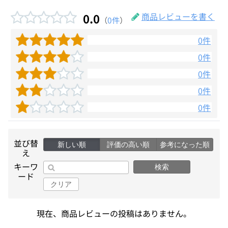
0.0
商品レビューを書く
（
0件
）
0件
0件
0件
0件
0件
並び替
新しい順
評価の高い順
参考になった順
え
キーワ
検索
ード
クリア
現在、商品レビューの投稿はありません。