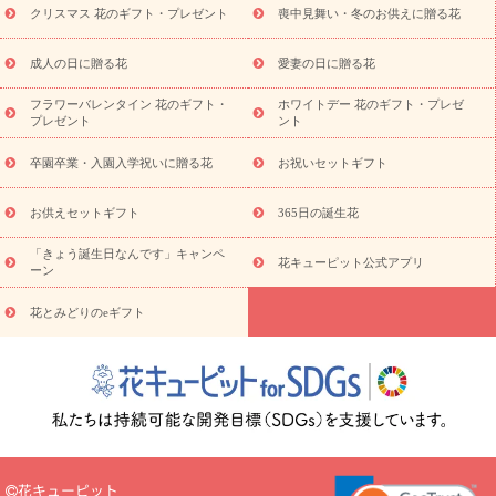
ビジネス用
ご自宅用
観葉植物
ミディ胡蝶蘭
プリザーブ
クリスマス 花のギフト・プレゼント
喪中見舞い・冬のお供えに贈る花
スタイルから探す
ドフラワー
アレンジメント
花束
スタ
ンド花
お祝い
お供え・お悔やみ
胡蝶蘭
胡蝶蘭・花鉢
ミ
成人の日に贈る花
愛妻の日に贈る花
ディ胡蝶蘭・お祝い
ミディ胡蝶蘭・お供え
世界初の青色胡蝶蘭
フラワーバレンタイン 花のギフト・
ホワイトデー 花のギフト・プレゼ
観葉植物
観葉植物
産直多肉植物
プリザーブドフラワー
プレゼント
ント
お祝い
お供え・お悔やみ
花とセットギフト
セミオーダー
プチギフト（hanamore -ハナモア-）
花とみどりのeギフト
花
卒園卒業・入園入学祝いに贈る花
お祝いセットギフト
キューピットのeGfit
カラー
ピンク
イエローオレンジ
レッ
予算から探す
ド
お花の種類
バラ
ユリ
トルコキキョウ
お供えセットギフト
365日の誕生花
お祝い
お祝い・
3000円～
お祝い・
4000円～
お祝い・
5000円～
お祝い・
7000円～
お祝い・
10000円～
お供え・お
「きょう誕生日なんです」キャンペ
花キューピット公式アプリ
ーン
悔やみ
お供え・お悔やみ・
3000円～
お供え・お悔やみ・
5000
円～
お供え・お悔やみ・
7000円～
お供え・お悔やみ・
10000
花とみどりのeギフト
読み物
円～
注目されている記事
365日の誕生花カレンダー
開店・開業祝
いのマナー
定年退職祝いのマナー
お祝いを贈るときのマナー・
ルール
花キューピットのお祝いコラム一覧
誕生日のお花を「色
彩心理学」で選ぶ方法
結婚祝いの予算相場
出産祝いお役立ち情
報
転職祝いのマナー基礎知識
ペットのお祝いワンポイントアド
バイス
スタンド花（フラスタ）のマナー
お見舞いのマナーとル
花キューピット
ール
新築引っ越し祝いコラム
お祝い花のマナー総まとめ
職