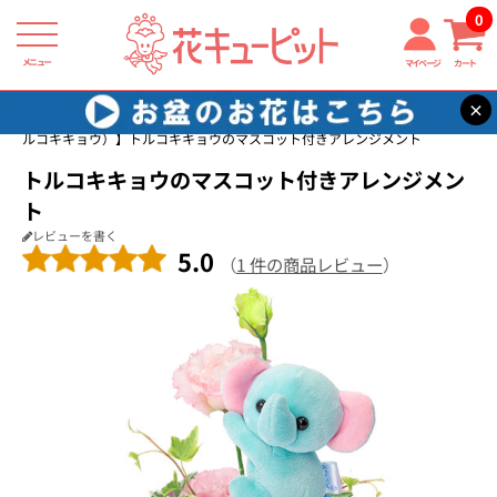
0
メニュー
マイページ
カート
×
花キューピット
8月の誕生花（トルコキキョウ）
【8月の誕生花（ト
ルコキキョウ）】トルコキキョウのマスコット付きアレンジメント
トルコキキョウのマスコット付きアレンジメン
ト
レビューを書く
5.0
（
1 件の商品レビュー
）