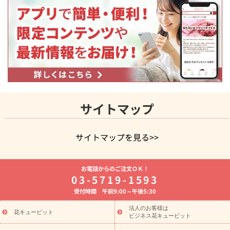
サイトマップ
サイトマップを見る>>
よく贈られる花
お祝いの花特集
誕生日フラワーギフト特集
お電話からのご注文ＯＫ！
8月の誕生花(トルコキキョウ)
開店・開業祝い
退職祝い
結
03-5719-1593
婚記念日
お供え・お悔やみ
お供え・お悔やみの花
四十九日
受付時間 午前9:00～午後5:30
法要以降に贈る花
通夜・葬儀に贈る花
胡蝶蘭・花鉢
プリザ
ーブドフラワー
季節のイベント
ひまわり ギフト・プレゼント
法人のお客様は
季節のイベント
花キューピット
特集
お盆 花（新盆・初盆）
お盆 花（新
ビジネス花キューピット
盆・初盆）
お盆 花（新盆・初盆）
お盆・お供え 花とセットギ