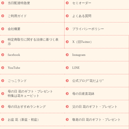
フト
お盆・お供え プリザーブドフラワー
ひまわり ギフト・プ
当日配達特急便
セミオーダー
レゼント特集
夏の花贈り・お中元・暑中見舞い 花のギフト特集
敬老の日におくる花ギフト・プレゼント特集
敬老の日におくる
ご利用ガイド
よくある質問
花ギフト・プレゼント特集
敬老の日 花のおすすめランキング
敬
老の日 花鉢植えのギフト・プレゼント特集
敬老の日 花とセットギ
会社概要
プライバシーポリシー
フト・プレゼント特集
敬老の日の花 全てのギフト一覧
キャン
ペーン
映画『ウォーターガーディアンズ』コラボキャンペーン
特定商取引に関する法律に基づく表
X（旧Twitter）
示
誕生日の花を探す
「きょう誕生日なんです」キャンペーン
誕生日フラワーギフト
誕生日フラワーギフト特集
誕生日フラワ
facebook
Instagram
ーギフト商品一覧
バラ
ユリ
トルコキキョウ
8月の誕生花
(トルコキキョウ)
9月の誕生花(リンドウ)
誕生日セットギフト
YouTube
LINE
用途か
キャンペーン
「きょう誕生日なんです」キャンペーン
ら探す
お祝いの花特集
当日配達特急便
お祝い商品一覧
お
ごっこランド
公式ブログ“花だより”
祝い
開店・開業祝い
新築・引っ越し祝い
退職祝い
結婚記
念日
結婚祝い
出産祝い
退院祝い・快気祝い
還暦祝い・長
母の日 花のギフト・プレゼント
母の日産直花鉢
特集は花キューピット
寿祝い
プチギフト
ペットのお祝いフラワー
お中元・暑中見
舞い
敬老の日
お供え・お悔やみ
当日配達特急便 お供え
お
母の日おすすめランキング
父の日 花のギフト・プレゼント
供え・お悔やみ商品一覧
お供え・お悔やみの花
四十九日法要以
降に贈る花
通夜・葬儀に贈る花
お供え お花とセットギフト
お盆 花（新盆・初盆）
敬老の日 花のギフト・プレゼント
お供え プリザーブドフラワー
ペットのお供えフラワー
お盆（新
盆・初盆）
その他
お祝い返し
お見舞い
お取り寄せギフト