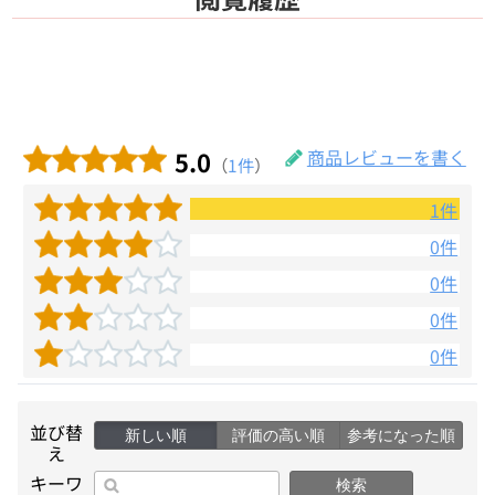
5.0
商品レビューを書く
（
1件
）
1件
0件
0件
0件
0件
並び替
新しい順
評価の高い順
参考になった順
え
キーワ
検索