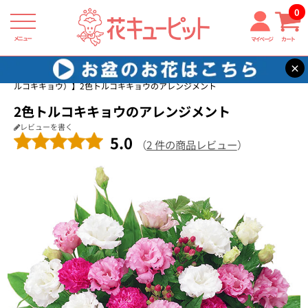
0
メニュー
マイページ
カート
×
花キューピット
8月の誕生花（トルコキキョウ）
【8月の誕生花（ト
ルコキキョウ）】2色トルコキキョウのアレンジメント
2色トルコキキョウのアレンジメント
レビューを書く
5.0
（
2 件の商品レビュー
）