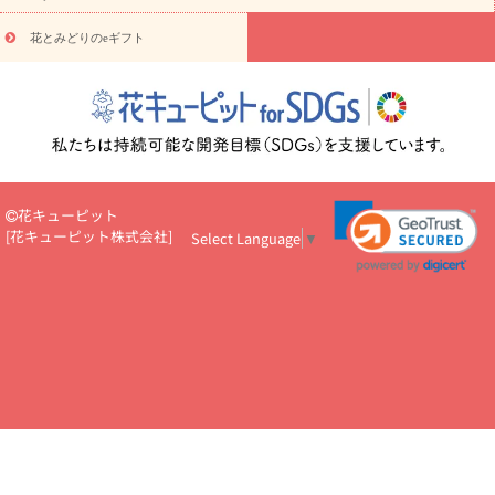
え・お悔やみ・
3000円～
お供え・お悔やみ・
5000円～
お供
読み
え・お悔やみ・
7000円～
お供え・お悔やみ・
10000円～
花とみどりのeギフト
物
注目されている記事
365日の誕生花カレンダー
開店・開業祝
いのマナー
定年退職祝いのマナー
お祝いを贈るときのマナー・
ルール
花キューピットのお祝いコラム一覧
誕生日のお花を「色
彩心理学」で選ぶ方法
結婚祝いの予算相場
出産祝いお役立ち情
報
転職祝いのマナー基礎知識
ペットのお祝いワンポイントアド
バイス
スタンド花（フラスタ）のマナー
お見舞いのマナーとル
花キューピット
ール
新築引っ越し祝いコラム
お祝い花のマナー総まとめ
職
[
花キューピット株式会社
]
Select Language
▼
場上司や先輩へ贈るお祝い花の正解は？
開店祝いの花 選び方ガイ
ド（早見表あり）
お供えを贈るときのマナー・ルール
花キューピットのお供え・
お悔やみ・仏花コラム一覧
花キューピットの仏花のルール・マナ
ーQ&A
ペットの供花の基礎知識とペットロスを癒す向き合い方
一周忌のマナー
四十九日の基礎知識
お盆のルール・マナー
お彼岸のルール・マナー
キリスト教のお葬式の流れ【マナー基礎
知識】
お供え花のマナー総まとめ
仏花の選び方ガイド（早見表
あり)
花キューピット×専門家
CO2排出量削減 / SDGsを考える
プロ直伝10のテクニック
花美人5人の「花のある暮らし」
美
しい“花とお祝い”の世界
花贈りをもっと楽しみたい
男性は花を