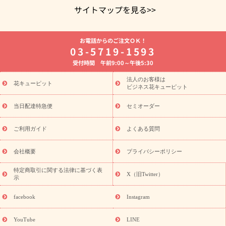
サイトマップを見る>>
よく贈られる花
お祝いの花特集
誕生日フラワーギフト特集
お電話からのご注文ＯＫ！
8月の誕生花(トルコキキョウ)
開店・開業祝い
退職祝い
結
03-5719-1593
婚記念日
お供え・お悔やみ
お供え・お悔やみの花
四十九日
受付時間 午前9:00～午後5:30
法要以降に贈る花
通夜・葬儀に贈る花
胡蝶蘭・花鉢
プリザ
ーブドフラワー
季節のイベント
ひまわり ギフト・プレゼント
法人のお客様は
季節のイベント
花キューピット
特集
お盆 花（新盆・初盆）
お盆 花（新
ビジネス花キューピット
盆・初盆）
お盆 花（新盆・初盆）
お盆・お供え 花とセットギ
フト
お盆・お供え プリザーブドフラワー
ひまわり ギフト・プ
当日配達特急便
セミオーダー
レゼント特集
夏の花贈り・お中元・暑中見舞い 花のギフト特集
敬老の日におくる花ギフト・プレゼント特集
敬老の日におくる
ご利用ガイド
よくある質問
花ギフト・プレゼント特集
敬老の日 花のおすすめランキング
敬
老の日 花鉢植えのギフト・プレゼント特集
敬老の日 花とセットギ
会社概要
プライバシーポリシー
フト・プレゼント特集
敬老の日の花 全てのギフト一覧
キャン
ペーン
映画『ウォーターガーディアンズ』コラボキャンペーン
特定商取引に関する法律に基づく表
X（旧Twitter）
示
誕生日の花を探す
「きょう誕生日なんです」キャンペーン
誕生日フラワーギフト
誕生日フラワーギフト特集
誕生日フラワ
facebook
Instagram
ーギフト商品一覧
バラ
ユリ
トルコキキョウ
8月の誕生花
(トルコキキョウ)
9月の誕生花(リンドウ)
誕生日セットギフト
YouTube
LINE