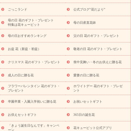
用途か
キャンペーン
「きょう誕生日なんです」キャンペーン
ら探す
お祝いの花特集
当日配達特急便
お祝い商品一覧
お
ごっこランド
公式ブログ“花だより”
祝い
開店・開業祝い
新築・引っ越し祝い
退職祝い
結婚記
念日
結婚祝い
出産祝い
退院祝い・快気祝い
還暦祝い・長
母の日 花のギフト・プレゼント
母の日産直花鉢
特集は花キューピット
寿祝い
プチギフト
ペットのお祝いフラワー
お中元・暑中見
舞い
敬老の日
お供え・お悔やみ
お供え・お悔やみ商品一覧
母の日おすすめランキング
父の日 花のギフト・プレゼント
お供え・お悔やみの花
四十九日法要以降に贈る花
通夜・葬儀
に贈る花
お供え お花とセットギフト
お供え プリザーブドフラ
お盆 花（新盆・初盆）
敬老の日 花のギフト・プレゼント
ワー
ペットのお供えフラワー
お盆（新盆・初盆）
その他
お祝い返し
お見舞い
お取り寄せギフト
ビジネス用
ご自宅
スタイル
クリスマス 花のギフト・プレゼント
喪中見舞い・冬のお供えに贈る花
用
観葉植物
ミディ胡蝶蘭
プリザーブドフラワー
から探す
アレンジメント
花束
スタンド花
お祝い
お供
成人の日に贈る花
愛妻の日に贈る花
え・お悔やみ
胡蝶蘭
胡蝶蘭・花鉢
ミディ胡蝶蘭・お祝い
ミディ胡蝶蘭・お供え
世界初の青色胡蝶蘭
観葉植物
観葉植
フラワーバレンタイン 花のギフト・
ホワイトデー 花のギフト・プレゼ
物
産直多肉植物
プリザーブドフラワー
お祝い
お供え・お
プレゼント
ント
悔やみ
花とセットギフト
セミオーダー
プチギフト
（hanamore -ハナモア-）
花とみどりのeギフト
花キューピッ
卒園卒業・入園入学祝いに贈る花
お祝いセットギフト
トのeGfit
カラー
ピンク
イエローオレンジ
レッド
お花の
予算から探す
種類
バラ
ユリ
トルコキキョウ
お祝い
お供えセットギフト
365日の誕生花
お祝い・
3000円～
お祝い・
4000円～
お祝い・
5000円～
お
「きょう誕生日なんです」キャンペ
祝い・
7000円～
お祝い・
10000円～
お供え・お悔やみ
お供
花キューピット公式アプリ
ーン