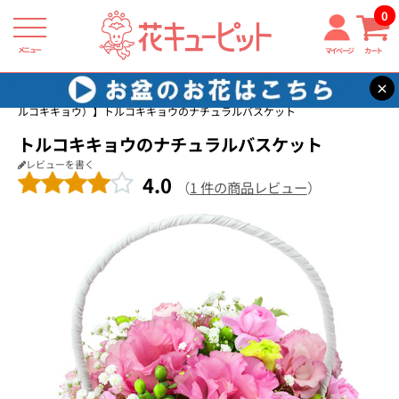
0
メニュー
マイページ
カート
×
花キューピット
8月の誕生花（トルコキキョウ）
【8月の誕生花（ト
ルコキキョウ）】トルコキキョウのナチュラルバスケット
トルコキキョウのナチュラルバスケット
レビューを書く
4.0
（
1 件の商品レビュー
）