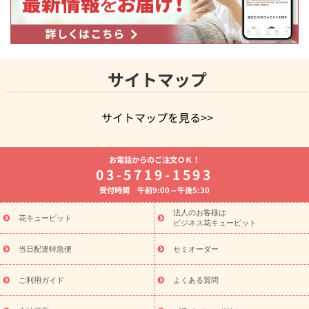
サイトマップ
サイトマップを見る>>
よく贈られる花
お祝いの花特集
誕生日フラワーギフト特集
お電話からのご注文ＯＫ！
8月の誕生花(トルコキキョウ)
開店・開業祝い
退職祝い
結
03-5719-1593
婚記念日
お供え・お悔やみ
お供え・お悔やみの花
四十九日
受付時間 午前9:00～午後5:30
法要以降に贈る花
通夜・葬儀に贈る花
胡蝶蘭・花鉢
プリザ
ーブドフラワー
季節のイベント
ひまわり ギフト・プレゼント
法人のお客様は
季節のイベント
花キューピット
特集
お盆 花（新盆・初盆）
お盆 花（新
ビジネス花キューピット
盆・初盆）
お盆 花（新盆・初盆）
お盆・お供え 花とセットギ
フト
お盆・お供え プリザーブドフラワー
ひまわり ギフト・プ
当日配達特急便
セミオーダー
レゼント特集
夏の花贈り・お中元・暑中見舞い 花のギフト特集
敬老の日におくる花ギフト・プレゼント特集
敬老の日におくる
ご利用ガイド
よくある質問
花ギフト・プレゼント特集
敬老の日 花のおすすめランキング
敬