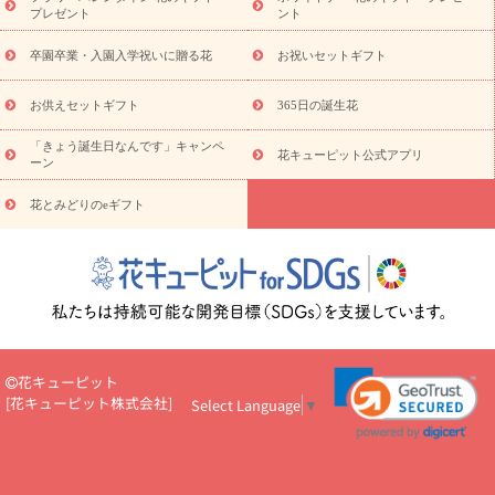
観葉植物
観葉植物
産直多肉植物
プリザーブドフラワー
プレゼント
ント
お祝い
お供え・お悔やみ
花とセットギフト
セミオーダー
プチギフト（hanamore -ハナモア-）
花とみどりのeギフト
花
卒園卒業・入園入学祝いに贈る花
お祝いセットギフト
キューピットのeGfit
カラー
ピンク
イエローオレンジ
レッ
予算から探す
ド
お花の種類
バラ
ユリ
トルコキキョウ
お供えセットギフト
365日の誕生花
お祝い
お祝い・
3000円～
お祝い・
4000円～
お祝い・
5000円～
お祝い・
7000円～
お祝い・
10000円～
お供え・お
「きょう誕生日なんです」キャンペ
花キューピット公式アプリ
ーン
悔やみ
お供え・お悔やみ・
3000円～
お供え・お悔やみ・
5000
円～
お供え・お悔やみ・
7000円～
お供え・お悔やみ・
10000
花とみどりのeギフト
読み物
円～
注目されている記事
365日の誕生花カレンダー
開店・開業祝
いのマナー
定年退職祝いのマナー
お祝いを贈るときのマナー・
ルール
花キューピットのお祝いコラム一覧
誕生日のお花を「色
彩心理学」で選ぶ方法
結婚祝いの予算相場
出産祝いお役立ち情
報
転職祝いのマナー基礎知識
ペットのお祝いワンポイントアド
バイス
スタンド花（フラスタ）のマナー
お見舞いのマナーとル
花キューピット
ール
新築引っ越し祝いコラム
お祝い花のマナー総まとめ
職
[
花キューピット株式会社
]
Select Language
▼
場上司や先輩へ贈るお祝い花の正解は？
開店祝いの花 選び方ガイ
ド（早見表あり）
お供えを贈るときのマナー・ルール
花キューピットのお供え・
お悔やみ・仏花コラム一覧
花キューピットの仏花のルール・マナ