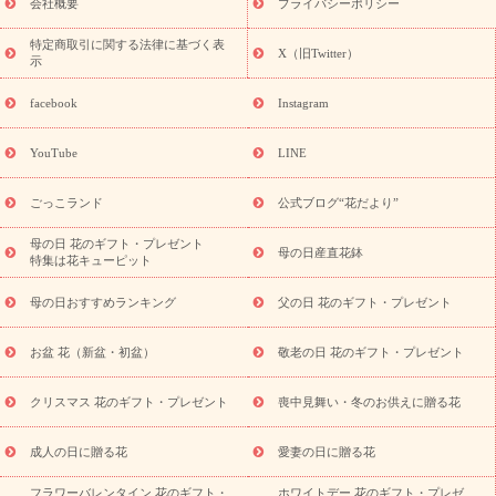
老の日 花鉢植えのギフト・プレゼント特集
敬老の日 花とセットギ
会社概要
プライバシーポリシー
フト・プレゼント特集
敬老の日の花 全てのギフト一覧
キャン
ペーン
映画『ウォーターガーディアンズ』コラボキャンペーン
特定商取引に関する法律に基づく表
X（旧Twitter）
示
誕生日の花を探す
「きょう誕生日なんです」キャンペーン
誕生日フラワーギフト
誕生日フラワーギフト特集
誕生日フラワ
facebook
Instagram
ーギフト商品一覧
バラ
ユリ
トルコキキョウ
8月の誕生花
(トルコキキョウ)
9月の誕生花(リンドウ)
誕生日セットギフト
YouTube
LINE
用途か
キャンペーン
「きょう誕生日なんです」キャンペーン
ら探す
お祝いの花特集
当日配達特急便
お祝い商品一覧
お
ごっこランド
公式ブログ“花だより”
祝い
開店・開業祝い
新築・引っ越し祝い
退職祝い
結婚記
念日
結婚祝い
出産祝い
退院祝い・快気祝い
還暦祝い・長
母の日 花のギフト・プレゼント
母の日産直花鉢
特集は花キューピット
寿祝い
プチギフト
ペットのお祝いフラワー
お中元・暑中見
舞い
敬老の日
お供え・お悔やみ
当日配達特急便 お供え
お
母の日おすすめランキング
父の日 花のギフト・プレゼント
供え・お悔やみ商品一覧
お供え・お悔やみの花
四十九日法要以
降に贈る花
通夜・葬儀に贈る花
お供え お花とセットギフト
お盆 花（新盆・初盆）
敬老の日 花のギフト・プレゼント
お供え プリザーブドフラワー
ペットのお供えフラワー
お盆（新
盆・初盆）
その他
お祝い返し
お見舞い
お取り寄せギフト
ビジネス用
ご自宅用
観葉植物
ミディ胡蝶蘭
プリザーブ
クリスマス 花のギフト・プレゼント
喪中見舞い・冬のお供えに贈る花
スタイルから探す
ドフラワー
アレンジメント
花束
スタ
ンド花
お祝い
お供え・お悔やみ
胡蝶蘭
胡蝶蘭・花鉢
ミ
成人の日に贈る花
愛妻の日に贈る花
ディ胡蝶蘭・お祝い
ミディ胡蝶蘭・お供え
世界初の青色胡蝶蘭
フラワーバレンタイン 花のギフト・
ホワイトデー 花のギフト・プレゼ