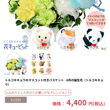
〈
〉
トルコキキョウのマスコット付きバスケット - 8月の誕生花（トルコキキョ
ウ）
ふんわりとした花びらが優しげなアレンジメント
4,400
512292
価格：
円(税込)