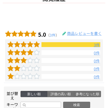
5.0
商品レビューを書く
（
3件
）
3件
0件
0件
0件
0件
並び替
新しい順
評価の高い順
参考になった順
え
キーワ
検索