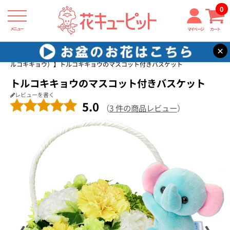
0
メニュー
マイページ
カート
×
花キューピット
8月の誕生花（トルコキキョウ）
【8月の誕生花（ト
ルコキキョウ）】トルコキキョウのマスコット付きバスケット
トルコキキョウのマスコット付きバスケット
レビューを書く
5.0
（
3 件の商品レビュー
）