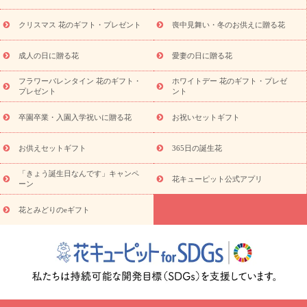
盆・初盆）
その他
お祝い返し
お見舞い
お取り寄せギフト
ビジネス用
ご自宅用
観葉植物
ミディ胡蝶蘭
プリザーブ
クリスマス 花のギフト・プレゼント
喪中見舞い・冬のお供えに贈る花
スタイルから探す
ドフラワー
アレンジメント
花束
スタ
ンド花
お祝い
お供え・お悔やみ
胡蝶蘭
胡蝶蘭・花鉢
ミ
成人の日に贈る花
愛妻の日に贈る花
ディ胡蝶蘭・お祝い
ミディ胡蝶蘭・お供え
世界初の青色胡蝶蘭
フラワーバレンタイン 花のギフト・
ホワイトデー 花のギフト・プレゼ
観葉植物
観葉植物
産直多肉植物
プリザーブドフラワー
プレゼント
ント
お祝い
お供え・お悔やみ
花とセットギフト
セミオーダー
プチギフト（hanamore -ハナモア-）
花とみどりのeギフト
花
卒園卒業・入園入学祝いに贈る花
お祝いセットギフト
キューピットのeGfit
カラー
ピンク
イエローオレンジ
レッ
予算から探す
ド
お花の種類
バラ
ユリ
トルコキキョウ
お供えセットギフト
365日の誕生花
お祝い
お祝い・
3000円～
お祝い・
4000円～
お祝い・
5000円～
お祝い・
7000円～
お祝い・
10000円～
お供え・お
「きょう誕生日なんです」キャンペ
花キューピット公式アプリ
ーン
悔やみ
お供え・お悔やみ・
3000円～
お供え・お悔やみ・
5000
円～
お供え・お悔やみ・
7000円～
お供え・お悔やみ・
10000
花とみどりのeギフト
読み物
円～
注目されている記事
365日の誕生花カレンダー
開店・開業祝
いのマナー
定年退職祝いのマナー
お祝いを贈るときのマナー・
ルール
花キューピットのお祝いコラム一覧
誕生日のお花を「色
彩心理学」で選ぶ方法
結婚祝いの予算相場
出産祝いお役立ち情
報
転職祝いのマナー基礎知識
ペットのお祝いワンポイントアド
バイス
スタンド花（フラスタ）のマナー
お見舞いのマナーとル