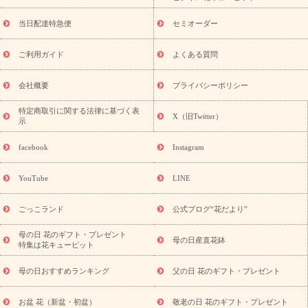
盆・初盆）
お盆 花（新盆・初盆）
お盆・お供え 花とセットギ
フト
お盆・お供え プリザーブドフラワー
ひまわり ギフト・プ
当日配達特急便
セミオーダー
レゼント特集
夏の花贈り・お中元・暑中見舞い 花のギフト特集
敬老の日におくる花ギフト・プレゼント特集
敬老の日におくる
ご利用ガイド
よくある質問
花ギフト・プレゼント特集
敬老の日 花のおすすめランキング
敬
老の日 花鉢植えのギフト・プレゼント特集
敬老の日 花とセットギ
会社概要
プライバシーポリシー
フト・プレゼント特集
敬老の日の花 全てのギフト一覧
キャン
ペーン
映画『ウォーターガーディアンズ』コラボキャンペーン
特定商取引に関する法律に基づく表
X（旧Twitter）
示
誕生日の花を探す
「きょう誕生日なんです」キャンペーン
誕生日フラワーギフト
誕生日フラワーギフト特集
誕生日フラワ
facebook
Instagram
ーギフト商品一覧
バラ
ユリ
トルコキキョウ
8月の誕生花
(トルコキキョウ)
9月の誕生花(リンドウ)
誕生日セットギフト
YouTube
LINE
用途か
キャンペーン
「きょう誕生日なんです」キャンペーン
ら探す
お祝いの花特集
当日配達特急便
お祝い商品一覧
お
ごっこランド
公式ブログ“花だより”
祝い
開店・開業祝い
新築・引っ越し祝い
退職祝い
結婚記
念日
結婚祝い
出産祝い
退院祝い・快気祝い
還暦祝い・長
母の日 花のギフト・プレゼント
母の日産直花鉢
特集は花キューピット
寿祝い
プチギフト
ペットのお祝いフラワー
お中元・暑中見
舞い
敬老の日
お供え・お悔やみ
当日配達特急便 お供え
お
母の日おすすめランキング
父の日 花のギフト・プレゼント
供え・お悔やみ商品一覧
お供え・お悔やみの花
四十九日法要以
降に贈る花
通夜・葬儀に贈る花
お供え お花とセットギフト
お盆 花（新盆・初盆）
敬老の日 花のギフト・プレゼント
お供え プリザーブドフラワー
ペットのお供えフラワー
お盆（新