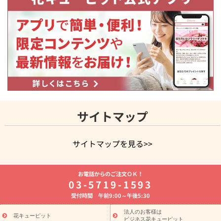
サイトマップ
サイトマップを見る>>
よく贈られる花
お祝いの花特集
誕生日フラワーギフト特集
お電話からのご注文ＯＫ！
8月の誕生花(トルコキキョウ)
開店・開業祝い
退職祝い
結
03-5719-1593
婚記念日
お供え・お悔やみ
お供え・お悔やみの花
四十九日
受付時間 午前9:00～午後5:30
法要以降に贈る花
通夜・葬儀に贈る花
胡蝶蘭・花鉢
プリザ
ーブドフラワー
季節のイベント
ひまわり ギフト・プレゼント
法人のお客様は
季節のイベント
花キューピット
特集
お盆 花（新盆・初盆）
お盆 花（新
ビジネス花キューピット