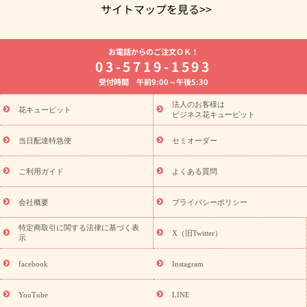
サイトマップを見る>>
よく贈られる花
お祝いの花特集
誕生日フラワーギフト特集
お電話からのご注文ＯＫ！
8月の誕生花(トルコキキョウ)
開店・開業祝い
退職祝い
結
03-5719-1593
婚記念日
お供え・お悔やみ
お供え・お悔やみの花
四十九日
受付時間 午前9:00～午後5:30
法要以降に贈る花
通夜・葬儀に贈る花
胡蝶蘭・花鉢
プリザ
ーブドフラワー
季節のイベント
ひまわり ギフト・プレゼント
法人のお客様は
季節のイベント
花キューピット
特集
お盆 花（新盆・初盆）
お盆 花（新
ビジネス花キューピット
盆・初盆）
お盆 花（新盆・初盆）
お盆・お供え 花とセットギ
フト
お盆・お供え プリザーブドフラワー
ひまわり ギフト・プ
当日配達特急便
セミオーダー
レゼント特集
夏の花贈り・お中元・暑中見舞い 花のギフト特集
敬老の日におくる花ギフト・プレゼント特集
敬老の日におくる
ご利用ガイド
よくある質問
花ギフト・プレゼント特集
敬老の日 花のおすすめランキング
敬
老の日 花鉢植えのギフト・プレゼント特集
敬老の日 花とセットギ
会社概要
プライバシーポリシー
フト・プレゼント特集
敬老の日の花 全てのギフト一覧
キャン
ペーン
映画『ウォーターガーディアンズ』コラボキャンペーン
特定商取引に関する法律に基づく表
X（旧Twitter）
示
誕生日の花を探す
「きょう誕生日なんです」キャンペーン
誕生日フラワーギフト
誕生日フラワーギフト特集
誕生日フラワ
facebook
Instagram
ーギフト商品一覧
バラ
ユリ
トルコキキョウ
8月の誕生花
(トルコキキョウ)
9月の誕生花(リンドウ)
誕生日セットギフト
YouTube
LINE
用途か
キャンペーン
「きょう誕生日なんです」キャンペーン