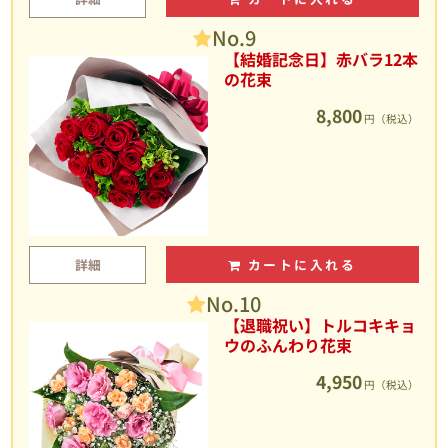
No.9
【結婚記念日】赤バラ12本
の花束
8,800
円（税込）
詳細
カートに入れる
No.10
【退職祝い】トルコキキョ
ウのふんわり花束
4,950
円（税込）