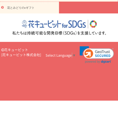
円～
お供え・お悔やみ・
7000円～
お供え・お悔やみ・
10000
花とみどりのeギフト
読み物
円～
注目されている記事
365日の誕生花カレンダー
開店・開業祝
いのマナー
定年退職祝いのマナー
お祝いを贈るときのマナー・
ルール
花キューピットのお祝いコラム一覧
誕生日のお花を「色
彩心理学」で選ぶ方法
結婚祝いの予算相場
出産祝いお役立ち情
報
転職祝いのマナー基礎知識
ペットのお祝いワンポイントアド
バイス
スタンド花（フラスタ）のマナー
お見舞いのマナーとル
花キューピット
ール
新築引っ越し祝いコラム
お祝い花のマナー総まとめ
職
[
花キューピット株式会社
]
Select Language
▼
場上司や先輩へ贈るお祝い花の正解は？
開店祝いの花 選び方ガイ
ド（早見表あり）
お供えを贈るときのマナー・ルール
花キューピットのお供え・
お悔やみ・仏花コラム一覧
花キューピットの仏花のルール・マナ
ーQ&A
ペットの供花の基礎知識とペットロスを癒す向き合い方
一周忌のマナー
四十九日の基礎知識
お盆のルール・マナー
お彼岸のルール・マナー
キリスト教のお葬式の流れ【マナー基礎
知識】
お供え花のマナー総まとめ
仏花の選び方ガイド（早見表
あり)
花キューピット×専門家
CO2排出量削減 / SDGsを考える
プロ直伝10のテクニック
花美人5人の「花のある暮らし」
美
しい“花とお祝い”の世界
花贈りをもっと楽しみたい
男性は花を
もらってうれしい？アンケート
テレワークにおすすめの観葉植