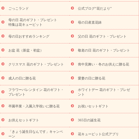
ら探す
お祝いの花特集
当日配達特急便
お祝い商品一覧
お
ごっこランド
公式ブログ“花だより”
祝い
開店・開業祝い
新築・引っ越し祝い
退職祝い
結婚記
念日
結婚祝い
出産祝い
退院祝い・快気祝い
還暦祝い・長
母の日 花のギフト・プレゼント
母の日産直花鉢
特集は花キューピット
寿祝い
プチギフト
ペットのお祝いフラワー
お中元・暑中見
舞い
敬老の日
お供え・お悔やみ
当日配達特急便 お供え
お
母の日おすすめランキング
父の日 花のギフト・プレゼント
供え・お悔やみ商品一覧
お供え・お悔やみの花
四十九日法要以
降に贈る花
通夜・葬儀に贈る花
お供え お花とセットギフト
お盆 花（新盆・初盆）
敬老の日 花のギフト・プレゼント
お供え プリザーブドフラワー
ペットのお供えフラワー
お盆（新
盆・初盆）
その他
お祝い返し
お見舞い
お取り寄せギフト
ビジネス用
ご自宅用
観葉植物
ミディ胡蝶蘭
プリザーブ
クリスマス 花のギフト・プレゼント
喪中見舞い・冬のお供えに贈る花
スタイルから探す
ドフラワー
アレンジメント
花束
スタ
ンド花
お祝い
お供え・お悔やみ
胡蝶蘭
胡蝶蘭・花鉢
ミ
成人の日に贈る花
愛妻の日に贈る花
ディ胡蝶蘭・お祝い
ミディ胡蝶蘭・お供え
世界初の青色胡蝶蘭
フラワーバレンタイン 花のギフト・
ホワイトデー 花のギフト・プレゼ
観葉植物
観葉植物
産直多肉植物
プリザーブドフラワー
プレゼント
ント
お祝い
お供え・お悔やみ
花とセットギフト
セミオーダー
プチギフト（hanamore -ハナモア-）
花とみどりのeギフト
花
卒園卒業・入園入学祝いに贈る花
お祝いセットギフト
キューピットのeGfit
カラー
ピンク
イエローオレンジ
レッ
予算から探す
ド
お花の種類
バラ
ユリ
トルコキキョウ
お供えセットギフト
365日の誕生花
お祝い
お祝い・
3000円～
お祝い・
4000円～
お祝い・
5000円～
お祝い・
7000円～
お祝い・
10000円～
お供え・お
「きょう誕生日なんです」キャンペ
花キューピット公式アプリ
ーン
悔やみ
お供え・お悔やみ・
3000円～
お供え・お悔やみ・
5000