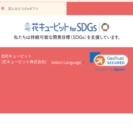
え・お悔やみ・
3000円～
お供え・お悔やみ・
5000円～
お供
読み
え・お悔やみ・
7000円～
お供え・お悔やみ・
10000円～
花とみどりのeギフト
物
注目されている記事
365日の誕生花カレンダー
開店・開業祝
いのマナー
定年退職祝いのマナー
お祝いを贈るときのマナー・
ルール
花キューピットのお祝いコラム一覧
誕生日のお花を「色
彩心理学」で選ぶ方法
結婚祝いの予算相場
出産祝いお役立ち情
報
転職祝いのマナー基礎知識
ペットのお祝いワンポイントアド
バイス
スタンド花（フラスタ）のマナー
お見舞いのマナーとル
花キューピット
ール
新築引っ越し祝いコラム
お祝い花のマナー総まとめ
職
[
花キューピット株式会社
]
Select Language
▼
場上司や先輩へ贈るお祝い花の正解は？
開店祝いの花 選び方ガイ
ド（早見表あり）
お供えを贈るときのマナー・ルール
花キューピットのお供え・
お悔やみ・仏花コラム一覧
花キューピットの仏花のルール・マナ
ーQ&A
ペットの供花の基礎知識とペットロスを癒す向き合い方
一周忌のマナー
四十九日の基礎知識
お盆のルール・マナー
お彼岸のルール・マナー
キリスト教のお葬式の流れ【マナー基礎
知識】
お供え花のマナー総まとめ
仏花の選び方ガイド（早見表
あり)
花キューピット×専門家
CO2排出量削減 / SDGsを考える
プロ直伝10のテクニック
花美人5人の「花のある暮らし」
美
しい“花とお祝い”の世界
花贈りをもっと楽しみたい
男性は花を