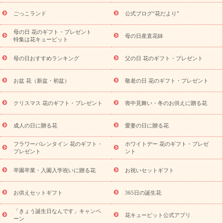
ら探す
お祝いの花特集
当日配達特急便
お祝い商品一覧
お
ごっこランド
公式ブログ“花だより”
祝い
開店・開業祝い
新築・引っ越し祝い
退職祝い
結婚記
念日
結婚祝い
出産祝い
退院祝い・快気祝い
還暦祝い・長
母の日 花のギフト・プレゼント
母の日産直花鉢
特集は花キューピット
寿祝い
プチギフト
ペットのお祝いフラワー
お中元・暑中見
舞い
敬老の日
お供え・お悔やみ
お供え・お悔やみ商品一覧
母の日おすすめランキング
父の日 花のギフト・プレゼント
お供え・お悔やみの花
四十九日法要以降に贈る花
通夜・葬儀
に贈る花
お供え お花とセットギフト
お供え プリザーブドフラ
お盆 花（新盆・初盆）
敬老の日 花のギフト・プレゼント
ワー
ペットのお供えフラワー
お盆（新盆・初盆）
その他
お祝い返し
お見舞い
お取り寄せギフト
ビジネス用
ご自宅
スタイル
クリスマス 花のギフト・プレゼント
喪中見舞い・冬のお供えに贈る花
用
観葉植物
ミディ胡蝶蘭
プリザーブドフラワー
から探す
アレンジメント
花束
スタンド花
お祝い
お供
成人の日に贈る花
愛妻の日に贈る花
え・お悔やみ
胡蝶蘭
胡蝶蘭・花鉢
ミディ胡蝶蘭・お祝い
ミディ胡蝶蘭・お供え
世界初の青色胡蝶蘭
観葉植物
観葉植
フラワーバレンタイン 花のギフト・
ホワイトデー 花のギフト・プレゼ
物
産直多肉植物
プリザーブドフラワー
お祝い
お供え・お
プレゼント
ント
悔やみ
花とセットギフト
セミオーダー
プチギフト
（hanamore -ハナモア-）
花とみどりのeギフト
花キューピッ
卒園卒業・入園入学祝いに贈る花
お祝いセットギフト
トのeGfit
カラー
ピンク
イエローオレンジ
レッド
お花の
予算から探す
種類
バラ
ユリ
トルコキキョウ
お祝い
お供えセットギフト
365日の誕生花
お祝い・
3000円～
お祝い・
4000円～
お祝い・
5000円～
お
「きょう誕生日なんです」キャンペ
祝い・
7000円～
お祝い・
10000円～
お供え・お悔やみ
お供
花キューピット公式アプリ
ーン