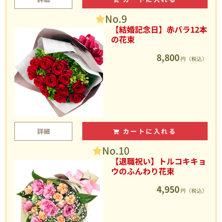
No.9
【結婚記念日】赤バラ12本
の花束
8,800
円（税込）
詳細
カートに入れる
No.10
【退職祝い】トルコキキョ
ウのふんわり花束
4,950
円（税込）