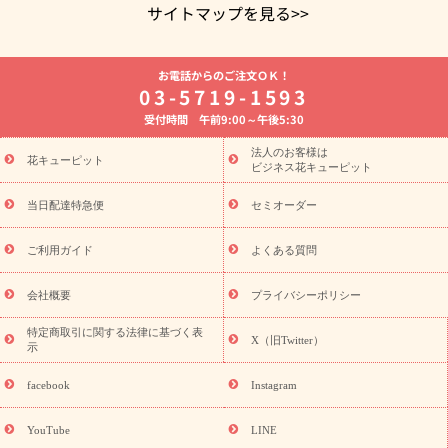
サイトマップを見る>>
よく贈られる花
お祝いの花特集
誕生日フラワーギフト特集
お電話からのご注文ＯＫ！
8月の誕生花(トルコキキョウ)
開店・開業祝い
退職祝い
結
03-5719-1593
婚記念日
お供え・お悔やみ
お供え・お悔やみの花
四十九日
受付時間 午前9:00～午後5:30
法要以降に贈る花
通夜・葬儀に贈る花
胡蝶蘭・花鉢
プリザ
ーブドフラワー
季節のイベント
ひまわり ギフト・プレゼント
法人のお客様は
季節のイベント
花キューピット
特集
お盆 花（新盆・初盆）
お盆 花（新
ビジネス花キューピット
盆・初盆）
お盆 花（新盆・初盆）
お盆・お供え 花とセットギ
フト
お盆・お供え プリザーブドフラワー
ひまわり ギフト・プ
当日配達特急便
セミオーダー
レゼント特集
夏の花贈り・お中元・暑中見舞い 花のギフト特集
敬老の日におくる花ギフト・プレゼント特集
敬老の日におくる
ご利用ガイド
よくある質問
花ギフト・プレゼント特集
敬老の日 花のおすすめランキング
敬
老の日 花鉢植えのギフト・プレゼント特集
敬老の日 花とセットギ
会社概要
プライバシーポリシー
フト・プレゼント特集
敬老の日の花 全てのギフト一覧
キャン
ペーン
映画『ウォーターガーディアンズ』コラボキャンペーン
特定商取引に関する法律に基づく表
X（旧Twitter）
示
誕生日の花を探す
「きょう誕生日なんです」キャンペーン
誕生日フラワーギフト
誕生日フラワーギフト特集
誕生日フラワ
facebook
Instagram
ーギフト商品一覧
バラ
ユリ
トルコキキョウ
8月の誕生花
(トルコキキョウ)
9月の誕生花(リンドウ)
誕生日セットギフト
YouTube
LINE
用途か
キャンペーン
「きょう誕生日なんです」キャンペーン