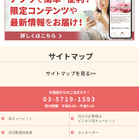
サイトマップ
サイトマップを見る>>
よく贈られる花
お祝いの花特集
誕生日フラワーギフト特集
お電話からのご注文ＯＫ！
8月の誕生花(トルコキキョウ)
開店・開業祝い
退職祝い
結
03-5719-1593
婚記念日
お供え・お悔やみ
お供え・お悔やみの花
四十九日
受付時間 午前9:00～午後5:30
法要以降に贈る花
通夜・葬儀に贈る花
胡蝶蘭・花鉢
プリザ
ーブドフラワー
季節のイベント
ひまわり ギフト・プレゼント
法人のお客様は
季節のイベント
花キューピット
特集
お盆 花（新盆・初盆）
お盆 花（新
ビジネス花キューピット
盆・初盆）
お盆 花（新盆・初盆）
お盆・お供え 花とセットギ
フト
お盆・お供え プリザーブドフラワー
ひまわり ギフト・プ
当日配達特急便
セミオーダー