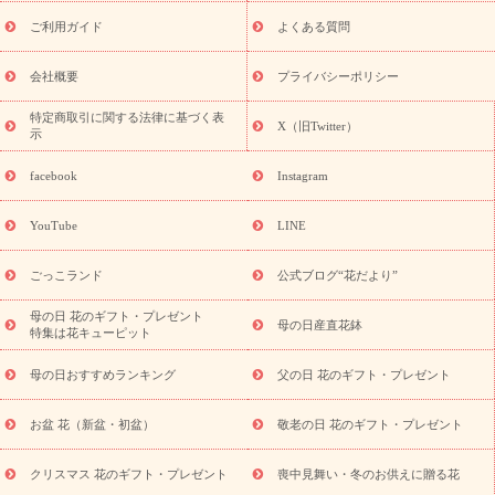
レゼント特集
夏の花贈り・お中元・暑中見舞い 花のギフト特集
敬老の日におくる花ギフト・プレゼント特集
敬老の日におくる
ご利用ガイド
よくある質問
花ギフト・プレゼント特集
敬老の日 花のおすすめランキング
敬
老の日 花鉢植えのギフト・プレゼント特集
敬老の日 花とセットギ
会社概要
プライバシーポリシー
フト・プレゼント特集
敬老の日の花 全てのギフト一覧
キャン
ペーン
映画『ウォーターガーディアンズ』コラボキャンペーン
特定商取引に関する法律に基づく表
X（旧Twitter）
示
誕生日の花を探す
「きょう誕生日なんです」キャンペーン
誕生日フラワーギフト
誕生日フラワーギフト特集
誕生日フラワ
facebook
Instagram
ーギフト商品一覧
バラ
ユリ
トルコキキョウ
8月の誕生花
(トルコキキョウ)
9月の誕生花(リンドウ)
誕生日セットギフト
YouTube
LINE
用途か
キャンペーン
「きょう誕生日なんです」キャンペーン
ら探す
お祝いの花特集
当日配達特急便
お祝い商品一覧
お
ごっこランド
公式ブログ“花だより”
祝い
開店・開業祝い
新築・引っ越し祝い
退職祝い
結婚記
念日
結婚祝い
出産祝い
退院祝い・快気祝い
還暦祝い・長
母の日 花のギフト・プレゼント
母の日産直花鉢
特集は花キューピット
寿祝い
プチギフト
ペットのお祝いフラワー
お中元・暑中見
舞い
敬老の日
お供え・お悔やみ
当日配達特急便 お供え
お
母の日おすすめランキング
父の日 花のギフト・プレゼント
供え・お悔やみ商品一覧
お供え・お悔やみの花
四十九日法要以
降に贈る花
通夜・葬儀に贈る花
お供え お花とセットギフト
お盆 花（新盆・初盆）
敬老の日 花のギフト・プレゼント
お供え プリザーブドフラワー
ペットのお供えフラワー
お盆（新
盆・初盆）
その他
お祝い返し
お見舞い
お取り寄せギフト
ビジネス用
ご自宅用
観葉植物
ミディ胡蝶蘭
プリザーブ
クリスマス 花のギフト・プレゼント
喪中見舞い・冬のお供えに贈る花