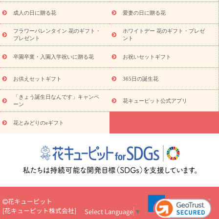
スタイルから探す
ドフラワー
アレンジメント
花束
スタ
ンド花
お祝い
お供え・お悔やみ
胡蝶蘭
胡蝶蘭・花鉢
ミ
成人の日に贈る花
愛妻の日に贈る花
ディ胡蝶蘭・お祝い
ミディ胡蝶蘭・お供え
世界初の青色胡蝶蘭
フラワーバレンタイン 花のギフト・
ホワイトデー 花のギフト・プレゼ
観葉植物
観葉植物
産直多肉植物
プリザーブドフラワー
プレゼント
ント
お祝い
お供え・お悔やみ
花とセットギフト
セミオーダー
プチギフト（hanamore -ハナモア-）
花とみどりのeギフト
花
卒園卒業・入園入学祝いに贈る花
お祝いセットギフト
キューピットのeGfit
カラー
ピンク
イエローオレンジ
レッ
予算から探す
ド
お花の種類
バラ
ユリ
トルコキキョウ
お供えセットギフト
365日の誕生花
お祝い
お祝い・
3000円～
お祝い・
4000円～
お祝い・
5000円～
お祝い・
7000円～
お祝い・
10000円～
お供え・お
「きょう誕生日なんです」キャンペ
花キューピット公式アプリ
ーン
悔やみ
お供え・お悔やみ・
3000円～
お供え・お悔やみ・
5000
円～
お供え・お悔やみ・
7000円～
お供え・お悔やみ・
10000
花とみどりのeギフト
読み物
円～
注目されている記事
365日の誕生花カレンダー
開店・開業祝
いのマナー
定年退職祝いのマナー
お祝いを贈るときのマナー・
ルール
花キューピットのお祝いコラム一覧
誕生日のお花を「色
彩心理学」で選ぶ方法
結婚祝いの予算相場
出産祝いお役立ち情
報
転職祝いのマナー基礎知識
ペットのお祝いワンポイントアド
バイス
スタンド花（フラスタ）のマナー
お見舞いのマナーとル
花キューピット
ール
新築引っ越し祝いコラム
お祝い花のマナー総まとめ
職
[
花キューピット株式会社
]
Select Language
▼
場上司や先輩へ贈るお祝い花の正解は？
開店祝いの花 選び方ガイ