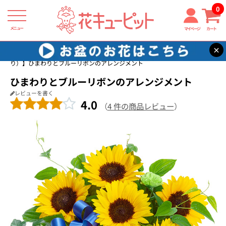
0
メニュー
マイページ
カート
×
花キューピット
7月の誕生花（ひまわり）
【7月の誕生花（ひまわ
り）】ひまわりとブルーリボンのアレンジメント
ひまわりとブルーリボンのアレンジメント
レビューを書く
4.0
（
4 件の商品レビュー
）