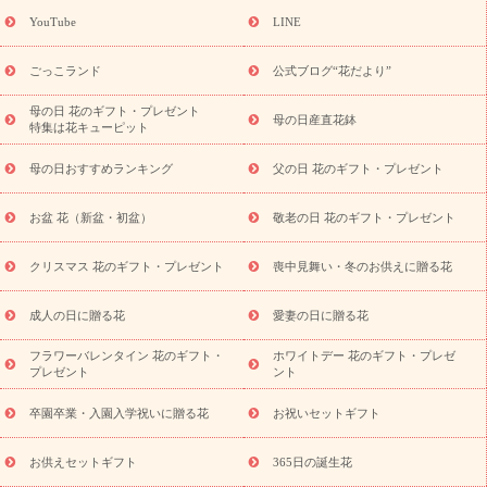
(トルコキキョウ)
9月の誕生花(リンドウ)
誕生日セットギフト
YouTube
LINE
用途か
キャンペーン
「きょう誕生日なんです」キャンペーン
ら探す
お祝いの花特集
当日配達特急便
お祝い商品一覧
お
ごっこランド
公式ブログ“花だより”
祝い
開店・開業祝い
新築・引っ越し祝い
退職祝い
結婚記
念日
結婚祝い
出産祝い
退院祝い・快気祝い
還暦祝い・長
母の日 花のギフト・プレゼント
母の日産直花鉢
特集は花キューピット
寿祝い
プチギフト
ペットのお祝いフラワー
お中元・暑中見
舞い
敬老の日
お供え・お悔やみ
当日配達特急便 お供え
お
母の日おすすめランキング
父の日 花のギフト・プレゼント
供え・お悔やみ商品一覧
お供え・お悔やみの花
四十九日法要以
降に贈る花
通夜・葬儀に贈る花
お供え お花とセットギフト
お盆 花（新盆・初盆）
敬老の日 花のギフト・プレゼント
お供え プリザーブドフラワー
ペットのお供えフラワー
お盆（新
盆・初盆）
その他
お祝い返し
お見舞い
お取り寄せギフト
ビジネス用
ご自宅用
観葉植物
ミディ胡蝶蘭
プリザーブ
クリスマス 花のギフト・プレゼント
喪中見舞い・冬のお供えに贈る花
スタイルから探す
ドフラワー
アレンジメント
花束
スタ
ンド花
お祝い
お供え・お悔やみ
胡蝶蘭
胡蝶蘭・花鉢
ミ
成人の日に贈る花
愛妻の日に贈る花
ディ胡蝶蘭・お祝い
ミディ胡蝶蘭・お供え
世界初の青色胡蝶蘭
フラワーバレンタイン 花のギフト・
ホワイトデー 花のギフト・プレゼ
観葉植物
観葉植物
産直多肉植物
プリザーブドフラワー
プレゼント
ント
お祝い
お供え・お悔やみ
花とセットギフト
セミオーダー
プチギフト（hanamore -ハナモア-）
花とみどりのeギフト
花
卒園卒業・入園入学祝いに贈る花
お祝いセットギフト
キューピットのeGfit
カラー
ピンク
イエローオレンジ
レッ
予算から探す
ド
お花の種類
バラ
ユリ
トルコキキョウ
お供えセットギフト
365日の誕生花
お祝い
お祝い・
3000円～
お祝い・
4000円～
お祝い・