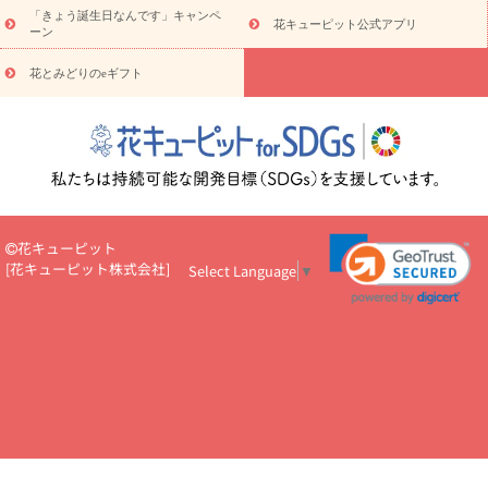
5000円～
お祝い・
7000円～
お祝い・
10000円～
お供え・お
「きょう誕生日なんです」キャンペ
花キューピット公式アプリ
ーン
悔やみ
お供え・お悔やみ・
3000円～
お供え・お悔やみ・
5000
円～
お供え・お悔やみ・
7000円～
お供え・お悔やみ・
10000
花とみどりのeギフト
読み物
円～
注目されている記事
365日の誕生花カレンダー
開店・開業祝
いのマナー
定年退職祝いのマナー
お祝いを贈るときのマナー・
ルール
花キューピットのお祝いコラム一覧
誕生日のお花を「色
彩心理学」で選ぶ方法
結婚祝いの予算相場
出産祝いお役立ち情
報
転職祝いのマナー基礎知識
ペットのお祝いワンポイントアド
バイス
スタンド花（フラスタ）のマナー
お見舞いのマナーとル
花キューピット
ール
新築引っ越し祝いコラム
お祝い花のマナー総まとめ
職
[
花キューピット株式会社
]
Select Language
▼
場上司や先輩へ贈るお祝い花の正解は？
開店祝いの花 選び方ガイ
ド（早見表あり）
お供えを贈るときのマナー・ルール
花キューピットのお供え・
お悔やみ・仏花コラム一覧
花キューピットの仏花のルール・マナ
ーQ&A
ペットの供花の基礎知識とペットロスを癒す向き合い方
一周忌のマナー
四十九日の基礎知識
お盆のルール・マナー
お彼岸のルール・マナー
キリスト教のお葬式の流れ【マナー基礎
知識】
お供え花のマナー総まとめ
仏花の選び方ガイド（早見表
あり)
花キューピット×専門家
CO2排出量削減 / SDGsを考える
プロ直伝10のテクニック
花美人5人の「花のある暮らし」
美