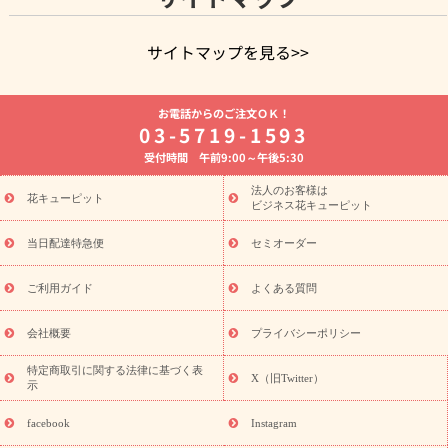
サイトマップを見る>>
よく贈られる花
お祝いの花特集
誕生日フラワーギフト特集
お電話からのご注文ＯＫ！
8月の誕生花(トルコキキョウ)
開店・開業祝い
退職祝い
結
03-5719-1593
婚記念日
お供え・お悔やみ
お供え・お悔やみの花
四十九日
受付時間 午前9:00～午後5:30
法要以降に贈る花
通夜・葬儀に贈る花
胡蝶蘭・花鉢
プリザ
ーブドフラワー
季節のイベント
ひまわり ギフト・プレゼント
法人のお客様は
季節のイベント
花キューピット
特集
お盆 花（新盆・初盆）
お盆 花（新
ビジネス花キューピット
盆・初盆）
お盆 花（新盆・初盆）
お盆・お供え 花とセットギ
フト
お盆・お供え プリザーブドフラワー
ひまわり ギフト・プ
当日配達特急便
セミオーダー
レゼント特集
夏の花贈り・お中元・暑中見舞い 花のギフト特集
敬老の日におくる花ギフト・プレゼント特集
敬老の日におくる
ご利用ガイド
よくある質問
花ギフト・プレゼント特集
敬老の日 花のおすすめランキング
敬
老の日 花鉢植えのギフト・プレゼント特集
敬老の日 花とセットギ
会社概要
プライバシーポリシー
フト・プレゼント特集
敬老の日の花 全てのギフト一覧
キャン
ペーン
映画『ウォーターガーディアンズ』コラボキャンペーン
特定商取引に関する法律に基づく表
X（旧Twitter）
示
誕生日の花を探す
「きょう誕生日なんです」キャンペーン
誕生日フラワーギフト
誕生日フラワーギフト特集
誕生日フラワ
facebook
Instagram
ーギフト商品一覧
バラ
ユリ
トルコキキョウ
8月の誕生花