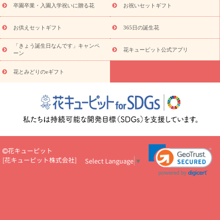
プチギフト（hanamore -ハナモア-）
花とみどりのeギフト
花
卒園卒業・入園入学祝いに贈る花
お祝いセットギフト
キューピットのeGfit
カラー
ピンク
イエローオレンジ
レッ
予算から探す
ド
お花の種類
バラ
ユリ
トルコキキョウ
お供えセットギフト
365日の誕生花
お祝い
お祝い・
3000円～
お祝い・
4000円～
お祝い・
5000円～
お祝い・
7000円～
お祝い・
10000円～
お供え・お
「きょう誕生日なんです」キャンペ
花キューピット公式アプリ
ーン
悔やみ
お供え・お悔やみ・
3000円～
お供え・お悔やみ・
5000
円～
お供え・お悔やみ・
7000円～
お供え・お悔やみ・
10000
花とみどりのeギフト
読み物
円～
注目されている記事
365日の誕生花カレンダー
開店・開業祝
いのマナー
定年退職祝いのマナー
お祝いを贈るときのマナー・
ルール
花キューピットのお祝いコラム一覧
誕生日のお花を「色
彩心理学」で選ぶ方法
結婚祝いの予算相場
出産祝いお役立ち情
報
転職祝いのマナー基礎知識
ペットのお祝いワンポイントアド
バイス
スタンド花（フラスタ）のマナー
お見舞いのマナーとル
花キューピット
ール
新築引っ越し祝いコラム
お祝い花のマナー総まとめ
職
[
花キューピット株式会社
]
Select Language
▼
場上司や先輩へ贈るお祝い花の正解は？
開店祝いの花 選び方ガイ
ド（早見表あり）
お供えを贈るときのマナー・ルール
花キューピットのお供え・
お悔やみ・仏花コラム一覧
花キューピットの仏花のルール・マナ
ーQ&A
ペットの供花の基礎知識とペットロスを癒す向き合い方
一周忌のマナー
四十九日の基礎知識
お盆のルール・マナー