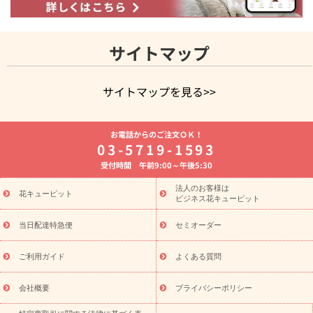
サイトマップ
サイトマップを見る>>
よく贈られる花
お祝いの花特集
誕生日フラワーギフト特集
お電話からのご注文ＯＫ！
8月の誕生花(トルコキキョウ)
開店・開業祝い
退職祝い
結
03-5719-1593
婚記念日
お供え・お悔やみ
お供え・お悔やみの花
四十九日
受付時間 午前9:00～午後5:30
法要以降に贈る花
通夜・葬儀に贈る花
胡蝶蘭・花鉢
プリザ
ーブドフラワー
季節のイベント
ひまわり ギフト・プレゼント
法人のお客様は
季節のイベント
花キューピット
特集
お盆 花（新盆・初盆）
お盆 花（新
ビジネス花キューピット
盆・初盆）
お盆 花（新盆・初盆）
お盆・お供え 花とセットギ
フト
お盆・お供え プリザーブドフラワー
ひまわり ギフト・プ
当日配達特急便
セミオーダー
レゼント特集
夏の花贈り・お中元・暑中見舞い 花のギフト特集
敬老の日におくる花ギフト・プレゼント特集
敬老の日におくる
ご利用ガイド
よくある質問
花ギフト・プレゼント特集
敬老の日 花のおすすめランキング
敬
老の日 花鉢植えのギフト・プレゼント特集
敬老の日 花とセットギ
会社概要
プライバシーポリシー
フト・プレゼント特集
敬老の日の花 全てのギフト一覧
キャン