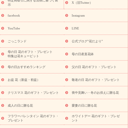
ペーン
映画『ウォーターガーディアンズ』コラボキャンペーン
特定商取引に関する法律に基づく表
X（旧Twitter）
示
誕生日の花を探す
「きょう誕生日なんです」キャンペーン
誕生日フラワーギフト
誕生日フラワーギフト特集
誕生日フラワ
facebook
Instagram
ーギフト商品一覧
バラ
ユリ
トルコキキョウ
8月の誕生花
(トルコキキョウ)
9月の誕生花(リンドウ)
誕生日セットギフト
YouTube
LINE
用途か
キャンペーン
「きょう誕生日なんです」キャンペーン
ら探す
お祝いの花特集
当日配達特急便
お祝い商品一覧
お
ごっこランド
公式ブログ“花だより”
祝い
開店・開業祝い
新築・引っ越し祝い
退職祝い
結婚記
念日
結婚祝い
出産祝い
退院祝い・快気祝い
還暦祝い・長
母の日 花のギフト・プレゼント
母の日産直花鉢
特集は花キューピット
寿祝い
プチギフト
ペットのお祝いフラワー
お中元・暑中見
舞い
敬老の日
お供え・お悔やみ
当日配達特急便 お供え
お
母の日おすすめランキング
父の日 花のギフト・プレゼント
供え・お悔やみ商品一覧
お供え・お悔やみの花
四十九日法要以
降に贈る花
通夜・葬儀に贈る花
お供え お花とセットギフト
お盆 花（新盆・初盆）
敬老の日 花のギフト・プレゼント
お供え プリザーブドフラワー
ペットのお供えフラワー
お盆（新
盆・初盆）
その他
お祝い返し
お見舞い
お取り寄せギフト
ビジネス用
ご自宅用
観葉植物
ミディ胡蝶蘭
プリザーブ
クリスマス 花のギフト・プレゼント
喪中見舞い・冬のお供えに贈る花
スタイルから探す
ドフラワー
アレンジメント
花束
スタ
ンド花
お祝い
お供え・お悔やみ
胡蝶蘭
胡蝶蘭・花鉢
ミ
成人の日に贈る花
愛妻の日に贈る花
ディ胡蝶蘭・お祝い
ミディ胡蝶蘭・お供え
世界初の青色胡蝶蘭
フラワーバレンタイン 花のギフト・
ホワイトデー 花のギフト・プレゼ
観葉植物
観葉植物
産直多肉植物
プリザーブドフラワー
プレゼント
ント
お祝い
お供え・お悔やみ
花とセットギフト
セミオーダー