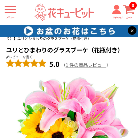
0
メニュー
マイページ
カート
×
花キューピット
7月の誕生花（ひまわり）
【7月の誕生花（ひまわ
り）】ユリとひまわりのグラスブーケ（花瓶付き）
ユリとひまわりのグラスブーケ（花瓶付き）
レビューを書く
5.0
（
1 件の商品レビュー
）