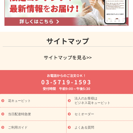
サイトマップ
サイトマップを見る>>
よく贈られる花
お祝いの花特集
誕生日フラワーギフト特集
お電話からのご注文ＯＫ！
8月の誕生花(トルコキキョウ)
開店・開業祝い
退職祝い
結
03-5719-1593
婚記念日
お供え・お悔やみ
お供え・お悔やみの花
四十九日
受付時間 午前9:00～午後5:30
法要以降に贈る花
通夜・葬儀に贈る花
胡蝶蘭・花鉢
プリザ
ーブドフラワー
季節のイベント
ひまわり ギフト・プレゼント
法人のお客様は
季節のイベント
花キューピット
特集
お盆 花（新盆・初盆）
お盆 花（新
ビジネス花キューピット
盆・初盆）
お盆 花（新盆・初盆）
お盆・お供え 花とセットギ
フト
お盆・お供え プリザーブドフラワー
ひまわり ギフト・プ
当日配達特急便
セミオーダー
レゼント特集
夏の花贈り・お中元・暑中見舞い 花のギフト特集
敬老の日におくる花ギフト・プレゼント特集
敬老の日におくる
ご利用ガイド
よくある質問