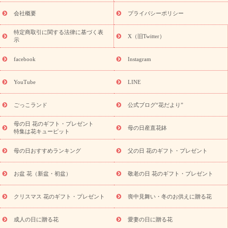
花ギフト・プレゼント特集
敬老の日 花のおすすめランキング
敬
老の日 花鉢植えのギフト・プレゼント特集
敬老の日 花とセットギ
会社概要
プライバシーポリシー
フト・プレゼント特集
敬老の日の花 全てのギフト一覧
キャン
ペーン
映画『ウォーターガーディアンズ』コラボキャンペーン
特定商取引に関する法律に基づく表
X（旧Twitter）
示
誕生日の花を探す
「きょう誕生日なんです」キャンペーン
誕生日フラワーギフト
誕生日フラワーギフト特集
誕生日フラワ
facebook
Instagram
ーギフト商品一覧
バラ
ユリ
トルコキキョウ
8月の誕生花
(トルコキキョウ)
9月の誕生花(リンドウ)
誕生日セットギフト
YouTube
LINE
用途か
キャンペーン
「きょう誕生日なんです」キャンペーン
ら探す
お祝いの花特集
当日配達特急便
お祝い商品一覧
お
ごっこランド
公式ブログ“花だより”
祝い
開店・開業祝い
新築・引っ越し祝い
退職祝い
結婚記
念日
結婚祝い
出産祝い
退院祝い・快気祝い
還暦祝い・長
母の日 花のギフト・プレゼント
母の日産直花鉢
特集は花キューピット
寿祝い
プチギフト
ペットのお祝いフラワー
お中元・暑中見
舞い
敬老の日
お供え・お悔やみ
当日配達特急便 お供え
お
母の日おすすめランキング
父の日 花のギフト・プレゼント
供え・お悔やみ商品一覧
お供え・お悔やみの花
四十九日法要以
降に贈る花
通夜・葬儀に贈る花
お供え お花とセットギフト
お盆 花（新盆・初盆）
敬老の日 花のギフト・プレゼント
お供え プリザーブドフラワー
ペットのお供えフラワー
お盆（新
盆・初盆）
その他
お祝い返し
お見舞い
お取り寄せギフト
ビジネス用
ご自宅用
観葉植物
ミディ胡蝶蘭
プリザーブ
クリスマス 花のギフト・プレゼント
喪中見舞い・冬のお供えに贈る花
スタイルから探す
ドフラワー
アレンジメント
花束
スタ
ンド花
お祝い
お供え・お悔やみ
胡蝶蘭
胡蝶蘭・花鉢
ミ
成人の日に贈る花
愛妻の日に贈る花