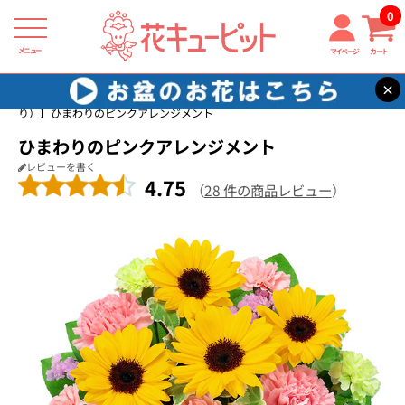
0
メニュー
マイページ
カート
×
花キューピット
7月の誕生花（ひまわり）
【7月の誕生花（ひまわ
り）】ひまわりのピンクアレンジメント
ひまわりのピンクアレンジメント
レビューを書く
4.75
（
28 件の商品レビュー
）