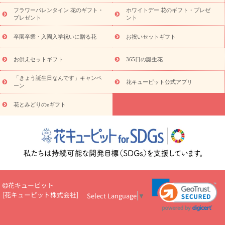
ディ胡蝶蘭・お祝い
ミディ胡蝶蘭・お供え
世界初の青色胡蝶蘭
フラワーバレンタイン 花のギフト・
ホワイトデー 花のギフト・プレゼ
観葉植物
観葉植物
産直多肉植物
プリザーブドフラワー
プレゼント
ント
お祝い
お供え・お悔やみ
花とセットギフト
セミオーダー
プチギフト（hanamore -ハナモア-）
花とみどりのeギフト
花
卒園卒業・入園入学祝いに贈る花
お祝いセットギフト
キューピットのeGfit
カラー
ピンク
イエローオレンジ
レッ
予算から探す
ド
お花の種類
バラ
ユリ
トルコキキョウ
お供えセットギフト
365日の誕生花
お祝い
お祝い・
3000円～
お祝い・
4000円～
お祝い・
5000円～
お祝い・
7000円～
お祝い・
10000円～
お供え・お
「きょう誕生日なんです」キャンペ
花キューピット公式アプリ
ーン
悔やみ
お供え・お悔やみ・
3000円～
お供え・お悔やみ・
5000
円～
お供え・お悔やみ・
7000円～
お供え・お悔やみ・
10000
花とみどりのeギフト
読み物
円～
注目されている記事
365日の誕生花カレンダー
開店・開業祝
いのマナー
定年退職祝いのマナー
お祝いを贈るときのマナー・
ルール
花キューピットのお祝いコラム一覧
誕生日のお花を「色
彩心理学」で選ぶ方法
結婚祝いの予算相場
出産祝いお役立ち情
報
転職祝いのマナー基礎知識
ペットのお祝いワンポイントアド
バイス
スタンド花（フラスタ）のマナー
お見舞いのマナーとル
花キューピット
ール
新築引っ越し祝いコラム
お祝い花のマナー総まとめ
職
[
花キューピット株式会社
]
Select Language
▼
場上司や先輩へ贈るお祝い花の正解は？
開店祝いの花 選び方ガイ
ド（早見表あり）
お供えを贈るときのマナー・ルール
花キューピットのお供え・