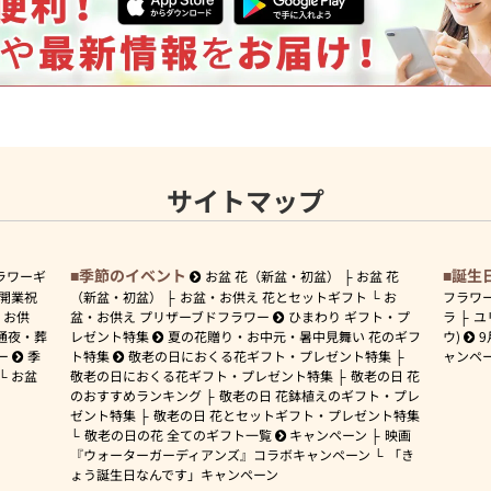
サイトマップ
季節のイベント
誕生
ラワーギ
お盆 花（新盆・初盆）
お盆 花
開業祝
（新盆・初盆）
お盆・お供え 花とセットギフト
お
フラワ
お供
盆・お供え プリザーブドフラワー
ひまわり ギフト・プ
ラ
ユ
通夜・葬
レゼント特集
夏の花贈り・お中元・暑中見舞い 花のギフ
ウ)
9
ー
季
ト特集
敬老の日におくる花ギフト・プレゼント特集
ャンペ
お盆
敬老の日におくる花ギフト・プレゼント特集
敬老の日 花
のおすすめランキング
敬老の日 花鉢植えのギフト・プレ
ゼント特集
敬老の日 花とセットギフト・プレゼント特集
敬老の日の花 全てのギフト一覧
キャンペーン
映画
『ウォーターガーディアンズ』コラボキャンペーン
「き
ょう誕生日なんです」キャンペーン