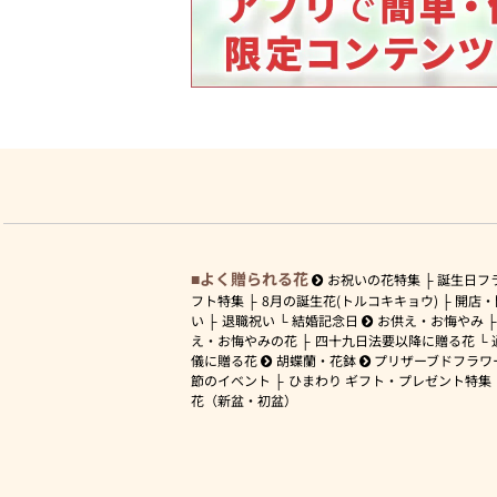
よく贈られる花
お祝いの花特集
誕生日フ
フト特集
8月の誕生花(トルコキキョウ)
開店・
い
退職祝い
結婚記念日
お供え・お悔やみ
え・お悔やみの花
四十九日法要以降に贈る花
儀に贈る花
胡蝶蘭・花鉢
プリザーブドフラワ
節のイベント
ひまわり ギフト・プレゼント特集
花（新盆・初盆）