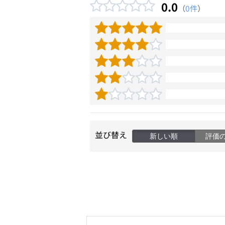
0.0
（
0件
）
並び替え
新しい順
評価