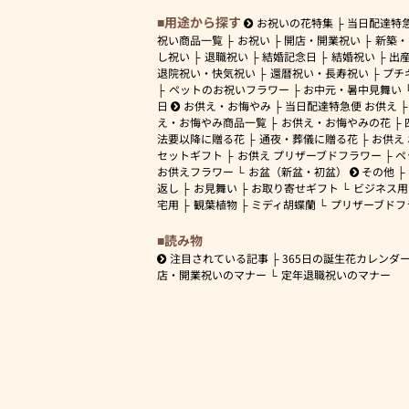
用途から探す
お祝いの花特集
当日配達特
祝い商品一覧
お祝い
開店・開業祝い
新築・
し祝い
退職祝い
結婚記念日
結婚祝い
出
退院祝い・快気祝い
還暦祝い・長寿祝い
プチ
ペットのお祝いフラワー
お中元・暑中見舞い
日
お供え・お悔やみ
当日配達特急便 お供え
え・お悔やみ商品一覧
お供え・お悔やみの花
法要以降に贈る花
通夜・葬儀に贈る花
お供え
セットギフト
お供え プリザーブドフラワー
ペ
お供えフラワー
お盆（新盆・初盆）
その他
返し
お見舞い
お取り寄せギフト
ビジネス用
宅用
観葉植物
ミディ胡蝶蘭
プリザーブドフ
読み物
注目されている記事
365日の誕生花カレンダ
店・開業祝いのマナー
定年退職祝いのマナー