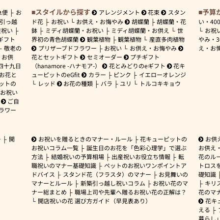
スタイルから探す
予算
急便
お
アレンジメント
花束
スタン
引っ越
ド花
お祝い
お供え・お悔やみ
胡蝶蘭
胡蝶蘭・花
い・
40
産祝い
鉢
ミディ胡蝶蘭・お祝い
ミディ胡蝶蘭・お供え
世
お祝
ギフト
界初の青色胡蝶蘭
観葉植物
観葉植物
産直多肉植物
やみ・
敬老の
プリザーブドフラワー
お祝い
お供え・お悔やみ
え・お
お供
花とセットギフト
セミオーダー
プチギフト
四十九日
（hanamore -ハナモア-）
花とみどりのeギフト
花キ
 お花と
ューピットのeGfit
カラー
ピンク
イエローオレンジ
ットの
レッド
お花の種類
バラ
ユリ
トルコキキョウ
お祝い
ご自
ラワー
ー
開
お祝いを贈るときのマナー・ルール
花キューピットの
お供
お祝いコラム一覧
誕生日のお花を「色彩心理学」で選ぶ
お供え
方法
結婚祝いの予算相場
出産祝いお役立ち情報
転
花のルー
職祝いのマナー基礎知識
ペットのお祝いワンポイントア
トロス
ドバイス
スタンド花（フラスタ）のマナー
お見舞いの
礎知識
マナーとルール
新築引っ越し祝いコラム
お祝い花のマ
キリ
ナー総まとめ
職場上司や先輩へ贈るお祝い花の正解は？
花のマ
開店祝いの花 選び方ガイド（早見表あり）
花キ
える
暮らし