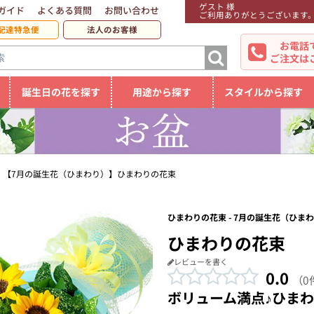
ゲスト 様
ガイド
よくある質問
お問い合わせ
ご利用ありがとうございます
配達特急便
法人のお客様
お電話
ご注文は
誕生日の花を探す
用途から探す
スタイルから探す
【7月の誕生花（ひまわり）】ひまわりの花束
ひまわりの花束 - 7月の誕生花（ひま
ひまわりの花束
レビューを書く
0.0
（0
ボリューム満点♪ひま