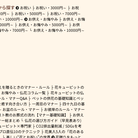
から探す
お祝い
お祝い・
3000円～
お祝
00円～
お祝い・
5000円～
お祝い・
7000円～
い・
10000円～
お供え・お悔やみ
お供え・お悔
3000円～
お供え・お悔やみ・
5000円～
お供
悔やみ・
7000円～
お供え・お悔やみ・
10000円～
えを贈るときのマナー・ルール
花キューピットの
・お悔やみ・仏花コラム一覧
花キューピットの仏
ル・マナーQ&A
ペットの供花の基礎知識とペッ
を癒す向き合い方
一周忌のマナー
四十九日の基
お盆のルール・マナー
お彼岸のルール・マナー
スト教のお葬式の流れ【マナー基礎知識】
お供え
ナー総まとめ
仏花の選び方ガイド（早見表あり)
ューピット×専門家
CO2排出量削減 / SDGsを考
プロ直伝10のテクニック
花美人5人の「花のある
」
美しい“花とお祝い”の世界
花贈りをもっと