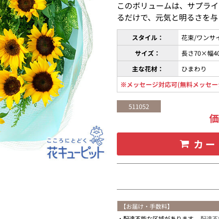
このボリュームは、サプライ
るだけで、元気と明るさを与
スタイル：
花束/ワンサ
サイズ：
長さ70×幅4
主な花材：
ひまわり
※メッセージ対応可(無料メッセー
511052
カー
【お届け・手数料】
配達不能な区域があります。
配達不