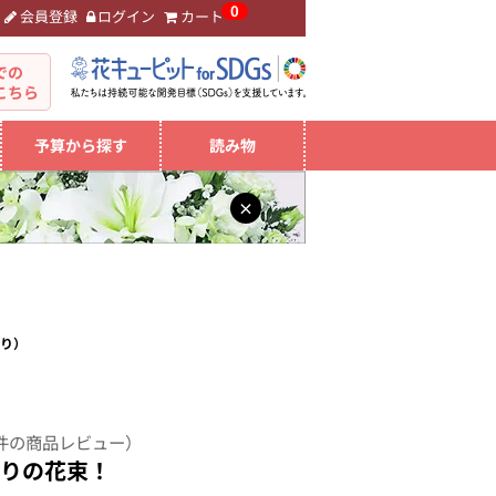
0
会員登録
ログイン
カート
。
での
こちら
予算から探す
読み物
×
わり）
件の商品レビュー）
わりの花束！