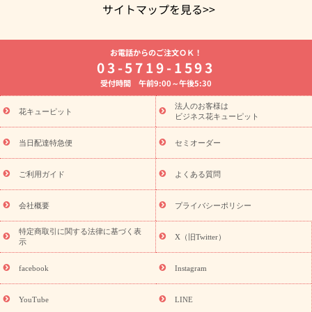
サイトマップを見る>>
よく贈られる花
お祝いの花特集
誕生日フラワーギフト特集
お電話からのご注文ＯＫ！
8月の誕生花(トルコキキョウ)
開店・開業祝い
退職祝い
結
03-5719-1593
婚記念日
お供え・お悔やみ
お供え・お悔やみの花
四十九日
受付時間 午前9:00～午後5:30
法要以降に贈る花
通夜・葬儀に贈る花
胡蝶蘭・花鉢
プリザ
ーブドフラワー
季節のイベント
ひまわり ギフト・プレゼント
法人のお客様は
季節のイベント
花キューピット
特集
お盆 花（新盆・初盆）
お盆 花（新
ビジネス花キューピット
盆・初盆）
お盆 花（新盆・初盆）
お盆・お供え 花とセットギ
フト
お盆・お供え プリザーブドフラワー
ひまわり ギフト・プ
当日配達特急便
セミオーダー
レゼント特集
夏の花贈り・お中元・暑中見舞い 花のギフト特集
敬老の日におくる花ギフト・プレゼント特集
敬老の日におくる
ご利用ガイド
よくある質問
花ギフト・プレゼント特集
敬老の日 花のおすすめランキング
敬
老の日 花鉢植えのギフト・プレゼント特集
敬老の日 花とセットギ
会社概要
プライバシーポリシー
フト・プレゼント特集
敬老の日の花 全てのギフト一覧
キャン
ペーン
映画『ウォーターガーディアンズ』コラボキャンペーン
特定商取引に関する法律に基づく表
X（旧Twitter）
示
誕生日の花を探す
「きょう誕生日なんです」キャンペーン
誕生日フラワーギフト
誕生日フラワーギフト特集
誕生日フラワ
facebook
Instagram
ーギフト商品一覧
バラ
ユリ
トルコキキョウ
8月の誕生花
(トルコキキョウ)
9月の誕生花(リンドウ)
誕生日セットギフト
YouTube
LINE
用途か
キャンペーン
「きょう誕生日なんです」キャンペーン