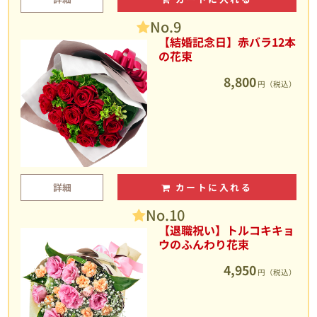
No.9
【結婚記念日】赤バラ12本
の花束
8,800
円（税込）
詳細
カートに入れる
No.10
【退職祝い】トルコキキョ
ウのふんわり花束
4,950
円（税込）