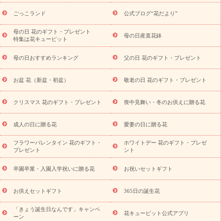
ら探す
お祝いの花特集
当日配達特急便
お祝い商品一覧
お
ごっこランド
公式ブログ“花だより”
祝い
開店・開業祝い
新築・引っ越し祝い
退職祝い
結婚記
念日
結婚祝い
出産祝い
退院祝い・快気祝い
還暦祝い・長
母の日 花のギフト・プレゼント
母の日産直花鉢
特集は花キューピット
寿祝い
プチギフト
ペットのお祝いフラワー
お中元・暑中見
舞い
敬老の日
お供え・お悔やみ
当日配達特急便 お供え
お
母の日おすすめランキング
父の日 花のギフト・プレゼント
供え・お悔やみ商品一覧
お供え・お悔やみの花
四十九日法要以
降に贈る花
通夜・葬儀に贈る花
お供え お花とセットギフト
お盆 花（新盆・初盆）
敬老の日 花のギフト・プレゼント
お供え プリザーブドフラワー
ペットのお供えフラワー
お盆（新
盆・初盆）
その他
お祝い返し
お見舞い
お取り寄せギフト
ビジネス用
ご自宅用
観葉植物
ミディ胡蝶蘭
プリザーブ
クリスマス 花のギフト・プレゼント
喪中見舞い・冬のお供えに贈る花
スタイルから探す
ドフラワー
アレンジメント
花束
スタ
ンド花
お祝い
お供え・お悔やみ
胡蝶蘭
胡蝶蘭・花鉢
ミ
成人の日に贈る花
愛妻の日に贈る花
ディ胡蝶蘭・お祝い
ミディ胡蝶蘭・お供え
世界初の青色胡蝶蘭
フラワーバレンタイン 花のギフト・
ホワイトデー 花のギフト・プレゼ
観葉植物
観葉植物
産直多肉植物
プリザーブドフラワー
プレゼント
ント
お祝い
お供え・お悔やみ
花とセットギフト
セミオーダー
プチギフト（hanamore -ハナモア-）
花とみどりのeギフト
花
卒園卒業・入園入学祝いに贈る花
お祝いセットギフト
キューピットのeGfit
カラー
ピンク
イエローオレンジ
レッ
予算から探す
ド
お花の種類
バラ
ユリ
トルコキキョウ
お供えセットギフト
365日の誕生花
お祝い
お祝い・
3000円～
お祝い・
4000円～
お祝い・
5000円～
お祝い・
7000円～
お祝い・
10000円～
お供え・お
「きょう誕生日なんです」キャンペ
花キューピット公式アプリ
ーン
悔やみ
お供え・お悔やみ・
3000円～
お供え・お悔やみ・
5000