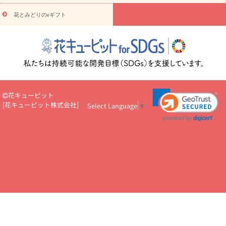
円～
お供え・お悔やみ・
7000円～
お供え・お悔やみ・
10000
花とみどりのeギフト
読み物
円～
注目されている記事
365日の誕生花カレンダー
開店・開業祝
いのマナー
定年退職祝いのマナー
お祝いを贈るときのマナー・
ルール
花キューピットのお祝いコラム一覧
誕生日のお花を「色
彩心理学」で選ぶ方法
結婚祝いの予算相場
出産祝いお役立ち情
報
転職祝いのマナー基礎知識
ペットのお祝いワンポイントアド
バイス
スタンド花（フラスタ）のマナー
お見舞いのマナーとル
花キューピット
ール
新築引っ越し祝いコラム
お祝い花のマナー総まとめ
職
[
花キューピット株式会社
]
Select Language
▼
場上司や先輩へ贈るお祝い花の正解は？
開店祝いの花 選び方ガイ
ド（早見表あり）
お供えを贈るときのマナー・ルール
花キューピットのお供え・
お悔やみ・仏花コラム一覧
花キューピットの仏花のルール・マナ
ーQ&A
ペットの供花の基礎知識とペットロスを癒す向き合い方
一周忌のマナー
四十九日の基礎知識
お盆のルール・マナー
お彼岸のルール・マナー
キリスト教のお葬式の流れ【マナー基礎
知識】
お供え花のマナー総まとめ
仏花の選び方ガイド（早見表
あり)
花キューピット×専門家
CO2排出量削減 / SDGsを考える
プロ直伝10のテクニック
花美人5人の「花のある暮らし」
美
しい“花とお祝い”の世界
花贈りをもっと楽しみたい
男性は花を
もらってうれしい？アンケート
テレワークにおすすめの観葉植