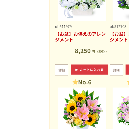
ob511979
ob512703
【お盆】お供えのアレン
【お盆】
ジメント
ジメント
8,250
円（税込）
カートに入れる
詳細
詳細
No.6