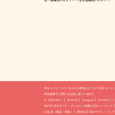
花キューピット
法人のお客様は
ビジネス花キューピ
特定商取引に関する法律に基づく表示
X（旧Twitter）
facebook
Instagram
YouTube
L
母の日 花のギフト・プレゼント
特集は花キューピット
お盆 花（新盆・初盆）
敬老の日 花のギフト・プレゼ