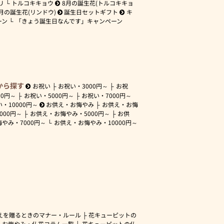
リ
トルコキキョウ
8月の誕生花(トルコキキョ
月の誕生花(リンドウ)
誕生日セットギフト
キ
ーン
「きょう誕生日なんです」キャンペーン
から探す
お祝い
お祝い・
3000円～
お祝
00円～
お祝い・
5000円～
お祝い・
7000円～
い・
10000円～
お供え・お悔やみ
お供え・お悔
3000円～
お供え・お悔やみ・
5000円～
お供
悔やみ・
7000円～
お供え・お悔やみ・
10000円～
えを贈るときのマナー・ルール
花キューピットの
・お悔やみ・仏花コラム一覧
花キューピットの仏