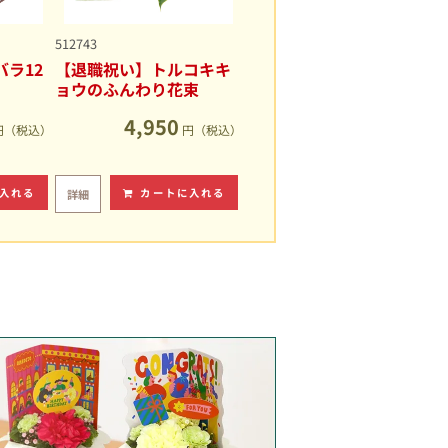
512743
ラ12
【退職祝い】トルコキキ
ョウのふんわり花束
4,950
円（税込）
円（税込）
入れる
カートに入れる
詳細