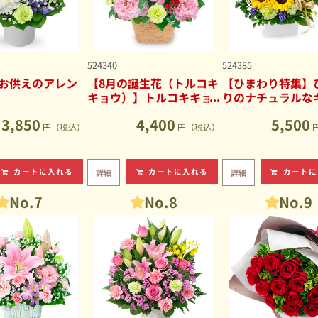
524340
524385
お供えのアレン
【8月の誕生花（トルコキ
【ひまわり特集】
キョウ）】トルコキキョ
りのナチュラルな
ウのナチュラルなアレン
ブアレンジメント
3,850
4,400
5,500
ジメント
円（税込）
円（税込）
カートに入れる
カートに入れる
カートに
詳細
詳細
No.7
No.8
No.9