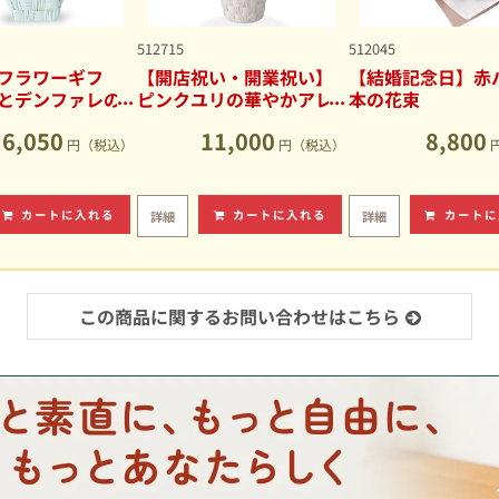
512715
512045
フラワーギフ
【開店祝い・開業祝い】
【結婚記念日】赤バ
とデンファレの
ピンクユリの華やかアレ
本の花束
アレンジメント
ンジメント
6,050
11,000
8,800
円（税込）
円（税込）
カートに入れる
カートに入れる
カートに
詳細
詳細
この商品に関するお問い合わせはこちら