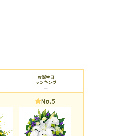
お誕生日
ランキング
No.5