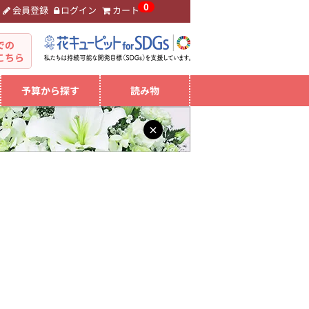
0
会員登録
ログイン
カート
。
での
こちら
予算から探す
読み物
×