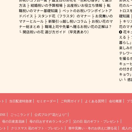
方法
結婚祝いの予算相場
出産祝いお役立ち情報
転
花のルー
職祝いのマナー基礎知識
ペットのお祝いワンポイントア
トロス
ドバイス
スタンド花（フラスタ）のマナー
お見舞いの
礎知識
マナーとルール
新築引っ越し祝いコラム
お祝い花のマ
キリ
ナー総まとめ
職場上司や先輩へ贈るお祝い花の正解は？
花のマ
開店祝いの花 選び方ガイド（早見表あり）
花キ
える
暮らし
楽しみ
テレワ
を撮る
キュー
の付き
キョウ
い
感
ット
当日配達特急便
セミオーダー
ご利用ガイド
よくある質問
会社概要
プ
INE
ごっこランド
公式ブログ“花だより”
母の日産直花鉢
母の日おすすめランキング
父の日 花のギフト・プレゼント
ント
クリスマス 花のギフト・プレゼント
喪中見舞い・冬のお供えに贈る花
成人の