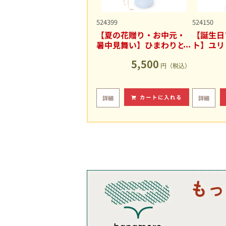
524399
524150
【夏の花贈り・お中元・
【誕生日
暑中見舞い】ひまわりと
ト】ユリ
ユリの爽やかなアレンジ
キュート
5,500
メント
円（税込）
カートに入れる
詳細
詳細