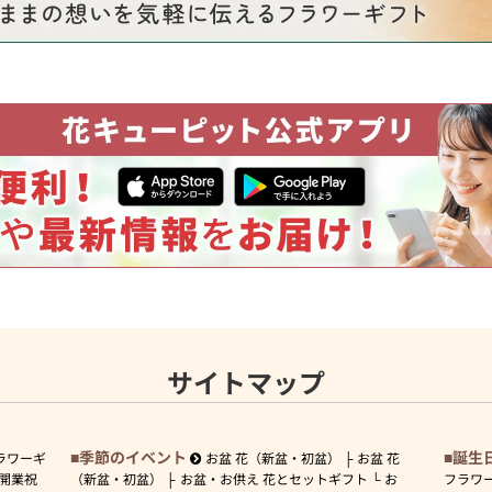
サイトマップ
季節のイベント
誕生
ラワーギ
お盆 花（新盆・初盆）
お盆 花
開業祝
（新盆・初盆）
お盆・お供え 花とセットギフト
お
フラワ