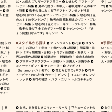
お供
盆・お供え プリザーブドフラワー
ひまわり ギフト・プ
ラ
ユ
通夜・葬
レゼント特集
夏の花贈り・お中元・暑中見舞い 花のギフ
ウ)
9
ー
季
ト特集
敬老の日におくる花ギフト・プレゼント特集
ャンペ
お盆
敬老の日におくる花ギフト・プレゼント特集
敬老の日 花
のおすすめランキング
敬老の日 花鉢植えのギフト・プレ
ゼント特集
敬老の日 花とセットギフト・プレゼント特集
敬老の日の花 全てのギフト一覧
キャンペーン
「き
ょう誕生日なんです」キャンペーン
スタイルから探す
予算
急便
お
アレンジメント
花束
スタン
引っ越
ド花
お祝い
お供え・お悔やみ
胡蝶蘭
胡蝶蘭・花
い・
40
産祝い
鉢
ミディ胡蝶蘭・お祝い
ミディ胡蝶蘭・お供え
世
お祝
ギフト
界初の青色胡蝶蘭
観葉植物
観葉植物
産直多肉植物
やみ・
敬老の
プリザーブドフラワー
お祝い
お供え・お悔やみ
え・お
お供
花とセットギフト
セミオーダー
プチギフト
四十九日
（hanamore -ハナモア-）
花とみどりのeギフト
花キ
 お花と
ューピットのeGfit
カラー
ピンク
イエローオレンジ
ットの
レッド
お花の種類
バラ
ユリ
トルコキキョウ
お祝い
ご自
ラワー
ー
開
お祝いを贈るときのマナー・ルール
花キューピットの
お供
お祝いコラム一覧
誕生日のお花を「色彩心理学」で選ぶ
お供え