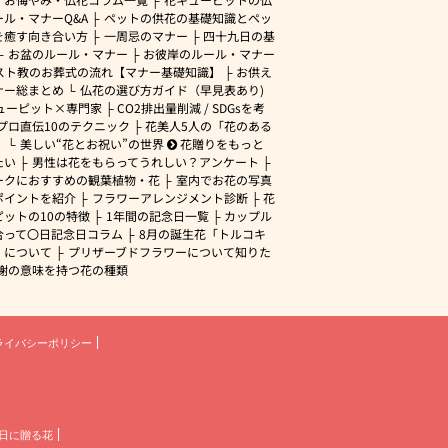
ル・マナーQ&A
ペットの供花の基礎知識とペッ
を癒す向き合い方
一周忌のマナー
四十九日の基
お盆のルール・マナー
お彼岸のルール・マナー
スト教のお葬式の流れ【マナー基礎知識】
お供え
ナー総まとめ
仏花の選び方ガイド（早見表あり)
ューピット×専門家
CO2排出量削減 / SDGsを考
プロ直伝10のテクニック
花美人5人の「花のある
」
美しい“花とお祝い”の世界
花贈りをもっと
たい
男性は花をもらってうれしい？アンケート
ークにおすすめの観葉植物・花
室内でお花の写真
ポイントを紹介
フラワーアレンジメント診断
花
ピットの10の特徴
1年間の記念日一覧
カップル
合って〇日記念日コラム
8月の誕生花「トルコキ
」について
プリザーブドフラワーについて知りた
謝の意味を持つ花の種類
ライバシーポリシー
日に贈る花