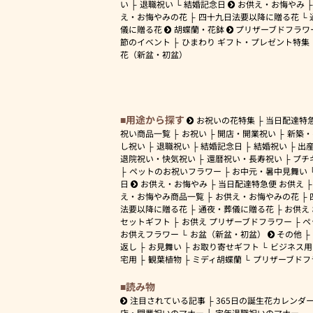
い
退職祝い
結婚記念日
お供え・お悔やみ
え・お悔やみの花
四十九日法要以降に贈る花
儀に贈る花
胡蝶蘭・花鉢
プリザーブドフラワ
節のイベント
ひまわり ギフト・プレゼント特集
花（新盆・初盆）
用途から探す
お祝いの花特集
当日配達特
祝い商品一覧
お祝い
開店・開業祝い
新築・
し祝い
退職祝い
結婚記念日
結婚祝い
出
退院祝い・快気祝い
還暦祝い・長寿祝い
プチ
ペットのお祝いフラワー
お中元・暑中見舞い
日
お供え・お悔やみ
当日配達特急便 お供え
え・お悔やみ商品一覧
お供え・お悔やみの花
法要以降に贈る花
通夜・葬儀に贈る花
お供え
セットギフト
お供え プリザーブドフラワー
ペ
お供えフラワー
お盆（新盆・初盆）
その他
返し
お見舞い
お取り寄せギフト
ビジネス用
宅用
観葉植物
ミディ胡蝶蘭
プリザーブドフ
読み物
注目されている記事
365日の誕生花カレンダ
店・開業祝いのマナー
定年退職祝いのマナー