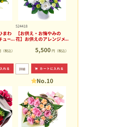
524418
ひまわ
【お供え・お悔やみの
キュー
花】お供えのアレンジメ
ント
5,500
円（税込）
円（税込）
入れる
カートに入れる
詳細
No.10