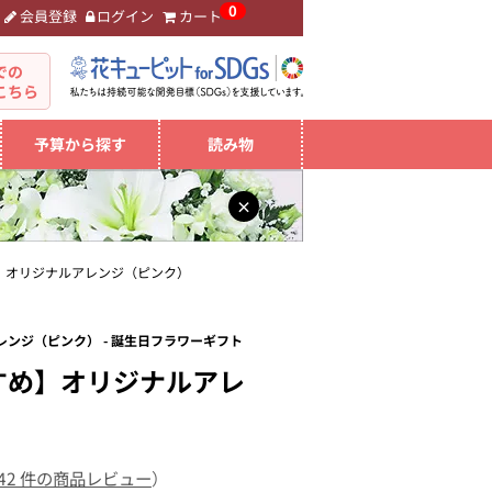
0
会員登録
ログイン
カート
。
での
こちら
予算から探す
読み物
×
】オリジナルアレンジ（ピンク）
ンジ（ピンク） - 誕生日フラワーギフト
すめ】オリジナルアレ
42 件の商品レビュー
）