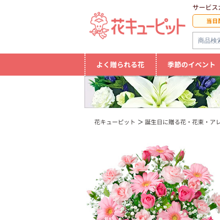
サービス
当日
よく贈られる花
季節のイベント
花キューピット
誕生日に贈る花・花束・ア