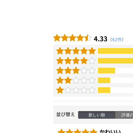
4.33
（
42件
）
並び替え
新しい順
評価
かわいい