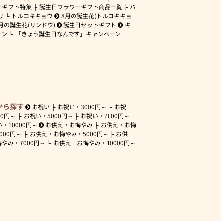
ーギフト特集
誕生日フラワーギフト商品一覧
バ
リ
トルコキキョウ
8月の誕生花(トルコキキョ
月の誕生花(リンドウ)
誕生日セットギフト
キ
ーン
「きょう誕生日なんです」キャンペーン
から探す
お祝い
お祝い・
3000円～
お祝
00円～
お祝い・
5000円～
お祝い・
7000円～
い・
10000円～
お供え・お悔やみ
お供え・お悔
3000円～
お供え・お悔やみ・
5000円～
お供
悔やみ・
7000円～
お供え・お悔やみ・
10000円～