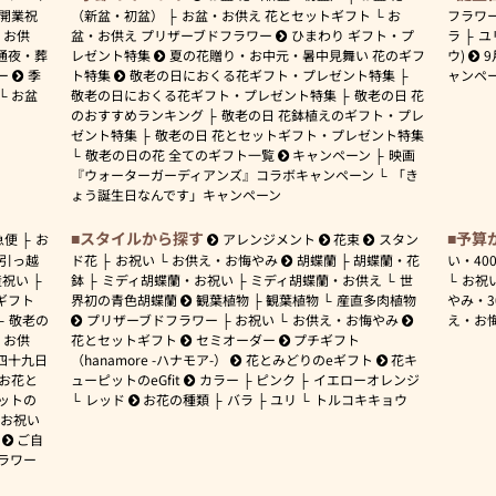
開業祝
（新盆・初盆）
お盆・お供え 花とセットギフト
お
フラワ
お供
盆・お供え プリザーブドフラワー
ひまわり ギフト・プ
ラ
ユ
通夜・葬
レゼント特集
夏の花贈り・お中元・暑中見舞い 花のギフ
ウ)
9
ー
季
ト特集
敬老の日におくる花ギフト・プレゼント特集
ャンペ
お盆
敬老の日におくる花ギフト・プレゼント特集
敬老の日 花
のおすすめランキング
敬老の日 花鉢植えのギフト・プレ
ゼント特集
敬老の日 花とセットギフト・プレゼント特集
敬老の日の花 全てのギフト一覧
キャンペーン
映画
『ウォーターガーディアンズ』コラボキャンペーン
「き
ょう誕生日なんです」キャンペーン
スタイルから探す
予算
急便
お
アレンジメント
花束
スタン
引っ越
ド花
お祝い
お供え・お悔やみ
胡蝶蘭
胡蝶蘭・花
い・
40
産祝い
鉢
ミディ胡蝶蘭・お祝い
ミディ胡蝶蘭・お供え
世
お祝
ギフト
界初の青色胡蝶蘭
観葉植物
観葉植物
産直多肉植物
やみ・
敬老の
プリザーブドフラワー
お祝い
お供え・お悔やみ
え・お
お供
花とセットギフト
セミオーダー
プチギフト
四十九日
（hanamore -ハナモア-）
花とみどりのeギフト
花キ
 お花と
ューピットのeGfit
カラー
ピンク
イエローオレンジ
ットの
レッド
お花の種類
バラ
ユリ
トルコキキョウ
お祝い
ご自
ラワー