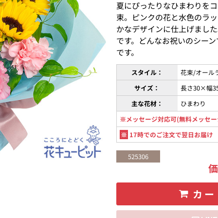
夏にぴったりなひまわりをコ
束。ピンクの花と水色のラッ
かなデザインに仕上げました
です。どんなお祝いのシーン
です。
スタイル：
花束/オール
サイズ：
長さ30×幅3
主な花材：
ひまわり
※メッセージ対応可(無料メッセー
※
17時でのご注文で翌日お届け
525306
カー