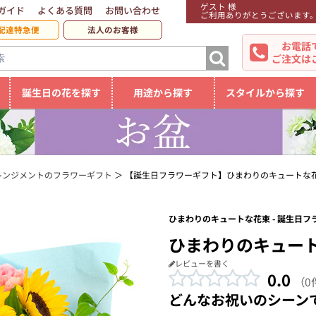
ゲスト 様
ガイド
よくある質問
お問い合わせ
ご利用ありがとうございます
配達特急便
法人のお客様
お電話
ご注文は
誕生日の花を探す
用途から探す
スタイルから探す
レンジメントのフラワーギフト
【誕生日フラワーギフト】ひまわりのキュートな
ひまわりのキュートな花束 - 誕生日フ
ひまわりのキュー
レビューを書く
0.0
（0
どんなお祝いのシーン