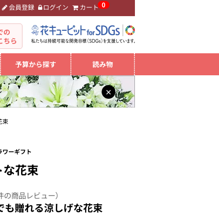
0
会員登録
ログイン
カート
。
での
こちら
予算から探す
読み物
×
花束
ラワーギフト
トな花束
件の商品レビュー）
でも贈れる涼しげな花束