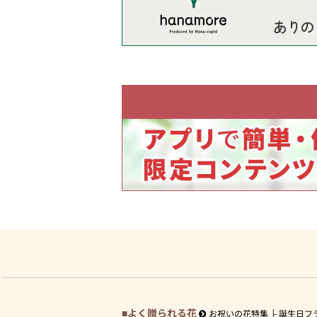
よく贈られる花
お祝いの花特集
誕生日フ