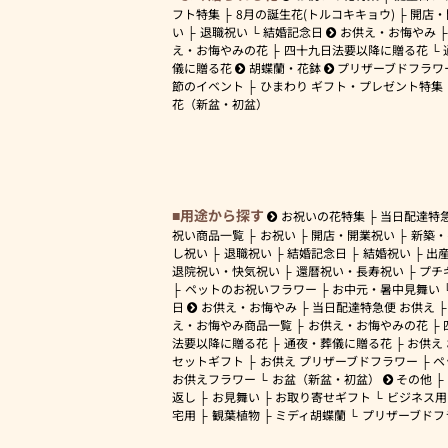
フト特集
8月の誕生花(トルコキキョウ)
開店・
い
退職祝い
結婚記念日
お供え・お悔やみ
え・お悔やみの花
四十九日法要以降に贈る花
儀に贈る花
胡蝶蘭・花鉢
プリザーブドフラワ
節のイベント
ひまわり ギフト・プレゼント特集
花（新盆・初盆）
用途から探す
お祝いの花特集
当日配達特
祝い商品一覧
お祝い
開店・開業祝い
新築・
し祝い
退職祝い
結婚記念日
結婚祝い
出
退院祝い・快気祝い
還暦祝い・長寿祝い
プチ
ペットのお祝いフラワー
お中元・暑中見舞い
日
お供え・お悔やみ
当日配達特急便 お供え
え・お悔やみ商品一覧
お供え・お悔やみの花
法要以降に贈る花
通夜・葬儀に贈る花
お供え
セットギフト
お供え プリザーブドフラワー
ペ
お供えフラワー
お盆（新盆・初盆）
その他
返し
お見舞い
お取り寄せギフト
ビジネス用
宅用
観葉植物
ミディ胡蝶蘭
プリザーブドフ