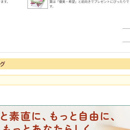
けます。
葉は「優美・希望」と前向きでプレゼントにぴったりで
す。
グ