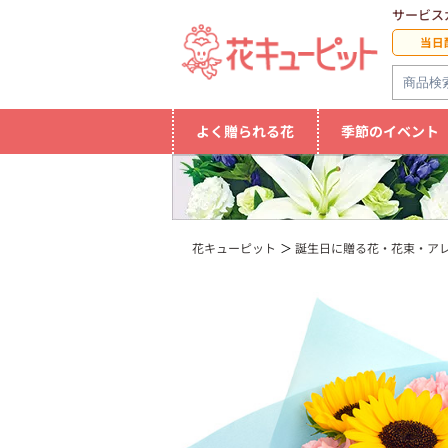
サービス
当日
よく贈られる花
季節のイベント
花キューピット
誕生日に贈る花・花束・ア