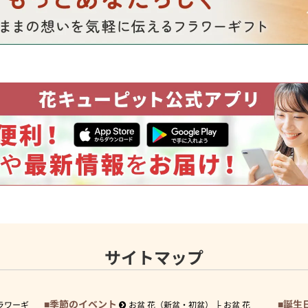
サイトマップ
季節のイベント
誕生
ラワーギ
お盆 花（新盆・初盆）
お盆 花