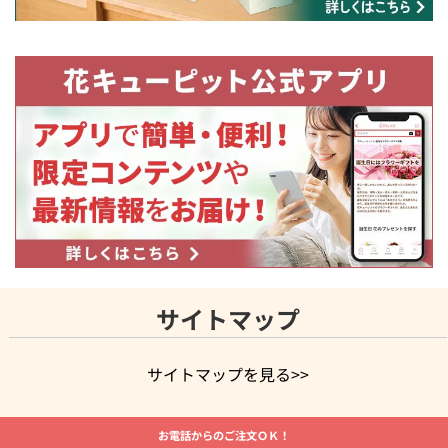
サイトマップ
サイトマップを見る>>
よく贈られる花
お祝いの花特集
誕生日フラワーギフト特集
お電話からのご注文ＯＫ！
8月の誕生花(トルコキキョウ)
開店・開業祝い
退職祝い
結