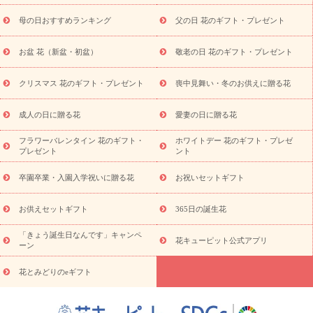
舞い
敬老の日
お供え・お悔やみ
当日配達特急便 お供え
お
母の日おすすめランキング
父の日 花のギフト・プレゼント
供え・お悔やみ商品一覧
お供え・お悔やみの花
四十九日法要以
降に贈る花
通夜・葬儀に贈る花
お供え お花とセットギフト
お盆 花（新盆・初盆）
敬老の日 花のギフト・プレゼント
お供え プリザーブドフラワー
ペットのお供えフラワー
お盆（新
盆・初盆）
その他
お祝い返し
お見舞い
お取り寄せギフト
ビジネス用
ご自宅用
観葉植物
ミディ胡蝶蘭
プリザーブ
クリスマス 花のギフト・プレゼント
喪中見舞い・冬のお供えに贈る花
スタイルから探す
ドフラワー
アレンジメント
花束
スタ
ンド花
お祝い
お供え・お悔やみ
胡蝶蘭
胡蝶蘭・花鉢
ミ
成人の日に贈る花
愛妻の日に贈る花
ディ胡蝶蘭・お祝い
ミディ胡蝶蘭・お供え
世界初の青色胡蝶蘭
フラワーバレンタイン 花のギフト・
ホワイトデー 花のギフト・プレゼ
観葉植物
観葉植物
産直多肉植物
プリザーブドフラワー
プレゼント
ント
お祝い
お供え・お悔やみ
花とセットギフト
セミオーダー
プチギフト（hanamore -ハナモア-）
花とみどりのeギフト
花
卒園卒業・入園入学祝いに贈る花
お祝いセットギフト
キューピットのeGfit
カラー
ピンク
イエローオレンジ
レッ
予算から探す
ド
お花の種類
バラ
ユリ
トルコキキョウ
お供えセットギフト
365日の誕生花
お祝い
お祝い・
3000円～
お祝い・
4000円～
お祝い・
5000円～
お祝い・
7000円～
お祝い・
10000円～
お供え・お
「きょう誕生日なんです」キャンペ
花キューピット公式アプリ
ーン
悔やみ
お供え・お悔やみ・
3000円～
お供え・お悔やみ・
5000
円～
お供え・お悔やみ・
7000円～
お供え・お悔やみ・
10000
花とみどりのeギフト
読み物
円～
注目されている記事
365日の誕生花カレンダー
開店・開業祝
いのマナー
定年退職祝いのマナー
お祝いを贈るときのマナー・