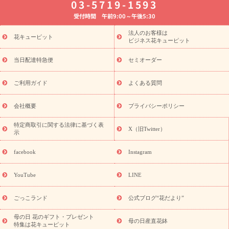
03-5719-1593
婚記念日
お供え・お悔やみ
お供え・お悔やみの花
四十九日
受付時間 午前9:00～午後5:30
法要以降に贈る花
通夜・葬儀に贈る花
胡蝶蘭・花鉢
プリザ
ーブドフラワー
季節のイベント
ひまわり ギフト・プレゼント
法人のお客様は
季節のイベント
花キューピット
特集
お盆 花（新盆・初盆）
お盆 花（新
ビジネス花キューピット
盆・初盆）
お盆 花（新盆・初盆）
お盆・お供え 花とセットギ
フト
お盆・お供え プリザーブドフラワー
ひまわり ギフト・プ
当日配達特急便
セミオーダー
レゼント特集
夏の花贈り・お中元・暑中見舞い 花のギフト特集
敬老の日におくる花ギフト・プレゼント特集
敬老の日におくる
ご利用ガイド
よくある質問
花ギフト・プレゼント特集
敬老の日 花のおすすめランキング
敬
老の日 花鉢植えのギフト・プレゼント特集
敬老の日 花とセットギ
会社概要
プライバシーポリシー
フト・プレゼント特集
敬老の日の花 全てのギフト一覧
キャン
ペーン
映画『ウォーターガーディアンズ』コラボキャンペーン
特定商取引に関する法律に基づく表
X（旧Twitter）
示
誕生日の花を探す
「きょう誕生日なんです」キャンペーン
誕生日フラワーギフト
誕生日フラワーギフト特集
誕生日フラワ
facebook
Instagram
ーギフト商品一覧
バラ
ユリ
トルコキキョウ
8月の誕生花
(トルコキキョウ)
9月の誕生花(リンドウ)
誕生日セットギフト
YouTube
LINE
用途か
キャンペーン
「きょう誕生日なんです」キャンペーン
ら探す
お祝いの花特集
当日配達特急便
お祝い商品一覧
お
ごっこランド
公式ブログ“花だより”
祝い
開店・開業祝い
新築・引っ越し祝い
退職祝い
結婚記
念日
結婚祝い
出産祝い
退院祝い・快気祝い
還暦祝い・長
母の日 花のギフト・プレゼント
母の日産直花鉢
特集は花キューピット
寿祝い
プチギフト
ペットのお祝いフラワー
お中元・暑中見