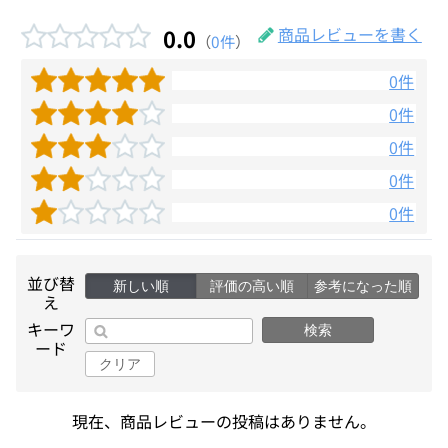
0.0
商品レビューを書く
（
0件
）
0件
0件
0件
0件
0件
並び替
新しい順
評価の高い順
参考になった順
え
キーワ
検索
ード
クリア
現在、商品レビューの投稿はありません。