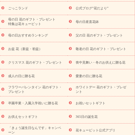
ら探す
お祝いの花特集
当日配達特急便
お祝い商品一覧
お
ごっこランド
公式ブログ“花だより”
祝い
開店・開業祝い
新築・引っ越し祝い
退職祝い
結婚記
念日
結婚祝い
出産祝い
退院祝い・快気祝い
還暦祝い・長
母の日 花のギフト・プレゼント
母の日産直花鉢
特集は花キューピット
寿祝い
プチギフト
ペットのお祝いフラワー
お中元・暑中見
舞い
敬老の日
お供え・お悔やみ
当日配達特急便 お供え
お
母の日おすすめランキング
父の日 花のギフト・プレゼント
供え・お悔やみ商品一覧
お供え・お悔やみの花
四十九日法要以
降に贈る花
通夜・葬儀に贈る花
お供え お花とセットギフト
お盆 花（新盆・初盆）
敬老の日 花のギフト・プレゼント
お供え プリザーブドフラワー
ペットのお供えフラワー
お盆（新
盆・初盆）
その他
お祝い返し
お見舞い
お取り寄せギフト
ビジネス用
ご自宅用
観葉植物
ミディ胡蝶蘭
プリザーブ
クリスマス 花のギフト・プレゼント
喪中見舞い・冬のお供えに贈る花
スタイルから探す
ドフラワー
アレンジメント
花束
スタ
ンド花
お祝い
お供え・お悔やみ
胡蝶蘭
胡蝶蘭・花鉢
ミ
成人の日に贈る花
愛妻の日に贈る花
ディ胡蝶蘭・お祝い
ミディ胡蝶蘭・お供え
世界初の青色胡蝶蘭
フラワーバレンタイン 花のギフト・
ホワイトデー 花のギフト・プレゼ
観葉植物
観葉植物
産直多肉植物
プリザーブドフラワー
プレゼント
ント
お祝い
お供え・お悔やみ
花とセットギフト
セミオーダー
プチギフト（hanamore -ハナモア-）
花とみどりのeギフト
花
卒園卒業・入園入学祝いに贈る花
お祝いセットギフト
キューピットのeGfit
カラー
ピンク
イエローオレンジ
レッ
予算から探す
ド
お花の種類
バラ
ユリ
トルコキキョウ
お供えセットギフト
365日の誕生花
お祝い
お祝い・
3000円～
お祝い・
4000円～
お祝い・
5000円～
お祝い・
7000円～
お祝い・
10000円～
お供え・お
「きょう誕生日なんです」キャンペ
花キューピット公式アプリ
ーン
悔やみ
お供え・お悔やみ・
3000円～
お供え・お悔やみ・
5000