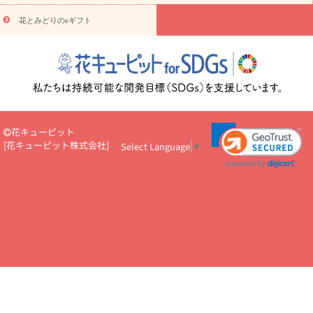
円～
お供え・お悔やみ・
7000円～
お供え・お悔やみ・
10000
花とみどりのeギフト
読み物
円～
注目されている記事
365日の誕生花カレンダー
開店・開業祝
いのマナー
定年退職祝いのマナー
お祝いを贈るときのマナー・
ルール
花キューピットのお祝いコラム一覧
誕生日のお花を「色
彩心理学」で選ぶ方法
結婚祝いの予算相場
出産祝いお役立ち情
報
転職祝いのマナー基礎知識
ペットのお祝いワンポイントアド
バイス
スタンド花（フラスタ）のマナー
お見舞いのマナーとル
花キューピット
ール
新築引っ越し祝いコラム
お祝い花のマナー総まとめ
職
[
花キューピット株式会社
]
Select Language
▼
場上司や先輩へ贈るお祝い花の正解は？
開店祝いの花 選び方ガイ
ド（早見表あり）
お供えを贈るときのマナー・ルール
花キューピットのお供え・
お悔やみ・仏花コラム一覧
花キューピットの仏花のルール・マナ
ーQ&A
ペットの供花の基礎知識とペットロスを癒す向き合い方
一周忌のマナー
四十九日の基礎知識
お盆のルール・マナー
お彼岸のルール・マナー
キリスト教のお葬式の流れ【マナー基礎
知識】
お供え花のマナー総まとめ
仏花の選び方ガイド（早見表
あり)
花キューピット×専門家
CO2排出量削減 / SDGsを考える
プロ直伝10のテクニック
花美人5人の「花のある暮らし」
美
しい“花とお祝い”の世界
花贈りをもっと楽しみたい
男性は花を
もらってうれしい？アンケート
テレワークにおすすめの観葉植