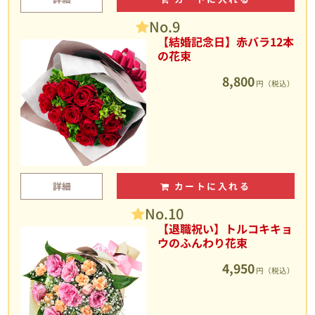
No.9
【結婚記念日】赤バラ12本
の花束
8,800
円（税込）
詳細
カートに入れる
No.10
【退職祝い】トルコキキョ
ウのふんわり花束
4,950
円（税込）