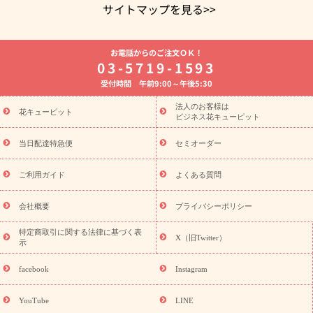
サイトマップを見る>>
よく贈られる花
お祝いの花特集
誕生日フラワーギフト特集
お電話からのご注文ＯＫ！
8月の誕生花(トルコキキョウ)
開店・開業祝い
退職祝い
結
03-5719-1593
婚記念日
お供え・お悔やみ
お供え・お悔やみの花
四十九日
受付時間 午前9:00～午後5:30
法要以降に贈る花
通夜・葬儀に贈る花
胡蝶蘭・花鉢
プリザ
ーブドフラワー
季節のイベント
ひまわり ギフト・プレゼント
法人のお客様は
季節のイベント
花キューピット
特集
お盆 花（新盆・初盆）
お盆 花（新
ビジネス花キューピット
盆・初盆）
お盆 花（新盆・初盆）
お盆・お供え 花とセットギ
フト
お盆・お供え プリザーブドフラワー
ひまわり ギフト・プ
当日配達特急便
セミオーダー
レゼント特集
夏の花贈り・お中元・暑中見舞い 花のギフト特集
敬老の日におくる花ギフト・プレゼント特集
敬老の日におくる
ご利用ガイド
よくある質問
花ギフト・プレゼント特集
敬老の日 花のおすすめランキング
敬
老の日 花鉢植えのギフト・プレゼント特集
敬老の日 花とセットギ
会社概要
プライバシーポリシー
フト・プレゼント特集
敬老の日の花 全てのギフト一覧
キャン
ペーン
映画『ウォーターガーディアンズ』コラボキャンペーン
特定商取引に関する法律に基づく表
X（旧Twitter）
示
誕生日の花を探す
「きょう誕生日なんです」キャンペーン
誕生日フラワーギフト
誕生日フラワーギフト特集
誕生日フラワ
facebook
Instagram
ーギフト商品一覧
バラ
ユリ
トルコキキョウ
8月の誕生花
(トルコキキョウ)
9月の誕生花(リンドウ)
誕生日セットギフト
YouTube
LINE
用途か
キャンペーン
「きょう誕生日なんです」キャンペーン