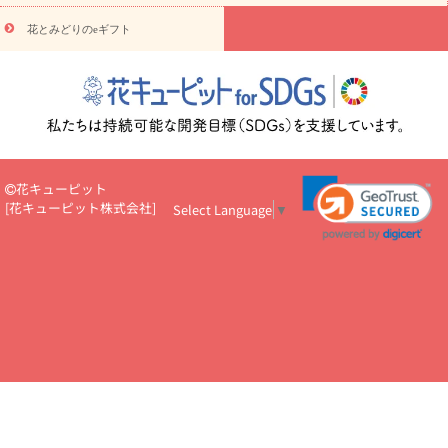
円～
お供え・お悔やみ・
7000円～
お供え・お悔やみ・
10000
花とみどりのeギフト
読み物
円～
注目されている記事
365日の誕生花カレンダー
開店・開業祝
いのマナー
定年退職祝いのマナー
お祝いを贈るときのマナー・
ルール
花キューピットのお祝いコラム一覧
誕生日のお花を「色
彩心理学」で選ぶ方法
結婚祝いの予算相場
出産祝いお役立ち情
報
転職祝いのマナー基礎知識
ペットのお祝いワンポイントアド
バイス
スタンド花（フラスタ）のマナー
お見舞いのマナーとル
花キューピット
ール
新築引っ越し祝いコラム
お祝い花のマナー総まとめ
職
[
花キューピット株式会社
]
Select Language
▼
場上司や先輩へ贈るお祝い花の正解は？
開店祝いの花 選び方ガイ
ド（早見表あり）
お供えを贈るときのマナー・ルール
花キューピットのお供え・
お悔やみ・仏花コラム一覧
花キューピットの仏花のルール・マナ
ーQ&A
ペットの供花の基礎知識とペットロスを癒す向き合い方
一周忌のマナー
四十九日の基礎知識
お盆のルール・マナー
お彼岸のルール・マナー
キリスト教のお葬式の流れ【マナー基礎
知識】
お供え花のマナー総まとめ
仏花の選び方ガイド（早見表
あり)
花キューピット×専門家
CO2排出量削減 / SDGsを考える
プロ直伝10のテクニック
花美人5人の「花のある暮らし」
美
しい“花とお祝い”の世界
花贈りをもっと楽しみたい
男性は花を
もらってうれしい？アンケート
テレワークにおすすめの観葉植