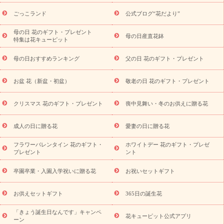
ら探す
お祝いの花特集
当日配達特急便
お祝い商品一覧
お
ごっこランド
公式ブログ“花だより”
祝い
開店・開業祝い
新築・引っ越し祝い
退職祝い
結婚記
念日
結婚祝い
出産祝い
退院祝い・快気祝い
還暦祝い・長
母の日 花のギフト・プレゼント
母の日産直花鉢
特集は花キューピット
寿祝い
プチギフト
ペットのお祝いフラワー
お中元・暑中見
舞い
敬老の日
お供え・お悔やみ
当日配達特急便 お供え
お
母の日おすすめランキング
父の日 花のギフト・プレゼント
供え・お悔やみ商品一覧
お供え・お悔やみの花
四十九日法要以
降に贈る花
通夜・葬儀に贈る花
お供え お花とセットギフト
お盆 花（新盆・初盆）
敬老の日 花のギフト・プレゼント
お供え プリザーブドフラワー
ペットのお供えフラワー
お盆（新
盆・初盆）
その他
お祝い返し
お見舞い
お取り寄せギフト
ビジネス用
ご自宅用
観葉植物
ミディ胡蝶蘭
プリザーブ
クリスマス 花のギフト・プレゼント
喪中見舞い・冬のお供えに贈る花
スタイルから探す
ドフラワー
アレンジメント
花束
スタ
ンド花
お祝い
お供え・お悔やみ
胡蝶蘭
胡蝶蘭・花鉢
ミ
成人の日に贈る花
愛妻の日に贈る花
ディ胡蝶蘭・お祝い
ミディ胡蝶蘭・お供え
世界初の青色胡蝶蘭
フラワーバレンタイン 花のギフト・
ホワイトデー 花のギフト・プレゼ
観葉植物
観葉植物
産直多肉植物
プリザーブドフラワー
プレゼント
ント
お祝い
お供え・お悔やみ
花とセットギフト
セミオーダー
プチギフト（hanamore -ハナモア-）
花とみどりのeギフト
花
卒園卒業・入園入学祝いに贈る花
お祝いセットギフト
キューピットのeGfit
カラー
ピンク
イエローオレンジ
レッ
予算から探す
ド
お花の種類
バラ
ユリ
トルコキキョウ
お供えセットギフト
365日の誕生花
お祝い
お祝い・
3000円～
お祝い・
4000円～
お祝い・
5000円～
お祝い・
7000円～
お祝い・
10000円～
お供え・お
「きょう誕生日なんです」キャンペ
花キューピット公式アプリ
ーン
悔やみ
お供え・お悔やみ・
3000円～
お供え・お悔やみ・
5000