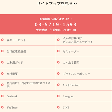
サイトマップを見る>>
よく贈られる花
お祝いの花特集
誕生日フラワーギフト特集
お電話からのご注文ＯＫ！
8月の誕生花(トルコキキョウ)
開店・開業祝い
退職祝い
結
03-5719-1593
婚記念日
お供え・お悔やみ
お供え・お悔やみの花
四十九日
受付時間 午前9:00～午後5:30
法要以降に贈る花
通夜・葬儀に贈る花
胡蝶蘭・花鉢
プリザ
ーブドフラワー
季節のイベント
ひまわり ギフト・プレゼント
法人のお客様は
季節のイベント
花キューピット
特集
お盆 花（新盆・初盆）
お盆 花（新
ビジネス花キューピット
盆・初盆）
お盆 花（新盆・初盆）
お盆・お供え 花とセットギ
フト
お盆・お供え プリザーブドフラワー
ひまわり ギフト・プ
当日配達特急便
セミオーダー
レゼント特集
夏の花贈り・お中元・暑中見舞い 花のギフト特集
敬老の日におくる花ギフト・プレゼント特集
敬老の日におくる
ご利用ガイド
よくある質問
花ギフト・プレゼント特集
敬老の日 花のおすすめランキング
敬
老の日 花鉢植えのギフト・プレゼント特集
敬老の日 花とセットギ
会社概要
プライバシーポリシー
フト・プレゼント特集
敬老の日の花 全てのギフト一覧
キャン
ペーン
映画『ウォーターガーディアンズ』コラボキャンペーン
特定商取引に関する法律に基づく表
X（旧Twitter）
示
誕生日の花を探す
「きょう誕生日なんです」キャンペーン
誕生日フラワーギフト
誕生日フラワーギフト特集
誕生日フラワ
facebook
Instagram
ーギフト商品一覧
バラ
ユリ
トルコキキョウ
8月の誕生花
(トルコキキョウ)
9月の誕生花(リンドウ)
誕生日セットギフト
YouTube
LINE
用途か
キャンペーン
「きょう誕生日なんです」キャンペーン