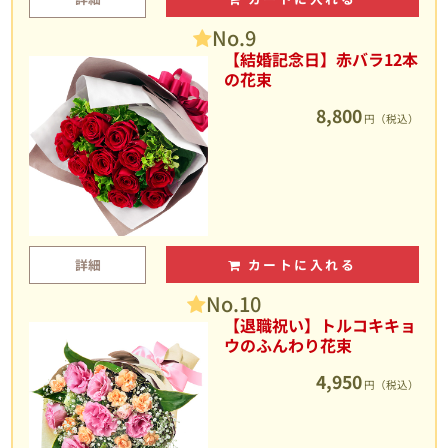
No.9
【結婚記念日】赤バラ12本
の花束
8,800
円（税込）
詳細
カートに入れる
No.10
【退職祝い】トルコキキョ
ウのふんわり花束
4,950
円（税込）