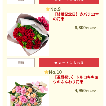
No.9
【結婚記念日】赤バラ12本
の花束
8,800
円（税込）
詳細
カートに入れる
No.10
【退職祝い】トルコキキョ
ウのふんわり花束
4,950
円（税込）