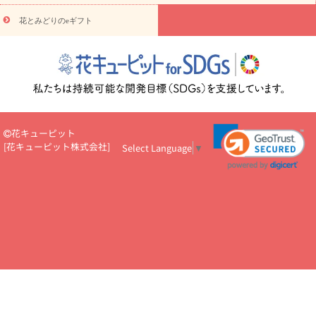
円～
お供え・お悔やみ・
7000円～
お供え・お悔やみ・
10000
花とみどりのeギフト
読み物
円～
注目されている記事
365日の誕生花カレンダー
開店・開業祝
いのマナー
定年退職祝いのマナー
お祝いを贈るときのマナー・
ルール
花キューピットのお祝いコラム一覧
誕生日のお花を「色
彩心理学」で選ぶ方法
結婚祝いの予算相場
出産祝いお役立ち情
報
転職祝いのマナー基礎知識
ペットのお祝いワンポイントアド
バイス
スタンド花（フラスタ）のマナー
お見舞いのマナーとル
花キューピット
ール
新築引っ越し祝いコラム
お祝い花のマナー総まとめ
職
[
花キューピット株式会社
]
Select Language
▼
場上司や先輩へ贈るお祝い花の正解は？
開店祝いの花 選び方ガイ
ド（早見表あり）
お供えを贈るときのマナー・ルール
花キューピットのお供え・
お悔やみ・仏花コラム一覧
花キューピットの仏花のルール・マナ
ーQ&A
ペットの供花の基礎知識とペットロスを癒す向き合い方
一周忌のマナー
四十九日の基礎知識
お盆のルール・マナー
お彼岸のルール・マナー
キリスト教のお葬式の流れ【マナー基礎
知識】
お供え花のマナー総まとめ
仏花の選び方ガイド（早見表
あり)
花キューピット×専門家
CO2排出量削減 / SDGsを考える
プロ直伝10のテクニック
花美人5人の「花のある暮らし」
美
しい“花とお祝い”の世界
花贈りをもっと楽しみたい
男性は花を
もらってうれしい？アンケート
テレワークにおすすめの観葉植