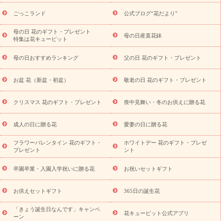
ら探す
お祝いの花特集
当日配達特急便
お祝い商品一覧
お
ごっこランド
公式ブログ“花だより”
祝い
開店・開業祝い
新築・引っ越し祝い
退職祝い
結婚記
念日
結婚祝い
出産祝い
退院祝い・快気祝い
還暦祝い・長
母の日 花のギフト・プレゼント
母の日産直花鉢
特集は花キューピット
寿祝い
プチギフト
ペットのお祝いフラワー
お中元・暑中見
舞い
敬老の日
お供え・お悔やみ
当日配達特急便 お供え
お
母の日おすすめランキング
父の日 花のギフト・プレゼント
供え・お悔やみ商品一覧
お供え・お悔やみの花
四十九日法要以
降に贈る花
通夜・葬儀に贈る花
お供え お花とセットギフト
お盆 花（新盆・初盆）
敬老の日 花のギフト・プレゼント
お供え プリザーブドフラワー
ペットのお供えフラワー
お盆（新
盆・初盆）
その他
お祝い返し
お見舞い
お取り寄せギフト
ビジネス用
ご自宅用
観葉植物
ミディ胡蝶蘭
プリザーブ
クリスマス 花のギフト・プレゼント
喪中見舞い・冬のお供えに贈る花
スタイルから探す
ドフラワー
アレンジメント
花束
スタ
ンド花
お祝い
お供え・お悔やみ
胡蝶蘭
胡蝶蘭・花鉢
ミ
成人の日に贈る花
愛妻の日に贈る花
ディ胡蝶蘭・お祝い
ミディ胡蝶蘭・お供え
世界初の青色胡蝶蘭
フラワーバレンタイン 花のギフト・
ホワイトデー 花のギフト・プレゼ
観葉植物
観葉植物
産直多肉植物
プリザーブドフラワー
プレゼント
ント
お祝い
お供え・お悔やみ
花とセットギフト
セミオーダー
プチギフト（hanamore -ハナモア-）
花とみどりのeギフト
花
卒園卒業・入園入学祝いに贈る花
お祝いセットギフト
キューピットのeGfit
カラー
ピンク
イエローオレンジ
レッ
予算から探す
ド
お花の種類
バラ
ユリ
トルコキキョウ
お供えセットギフト
365日の誕生花
お祝い
お祝い・
3000円～
お祝い・
4000円～
お祝い・
5000円～
お祝い・
7000円～
お祝い・
10000円～
お供え・お
「きょう誕生日なんです」キャンペ
花キューピット公式アプリ
ーン
悔やみ
お供え・お悔やみ・
3000円～
お供え・お悔やみ・
5000