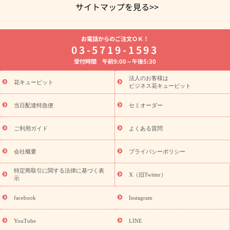
サイトマップを見る>>
よく贈られる花
お祝いの花特集
誕生日フラワーギフト特集
お電話からのご注文ＯＫ！
8月の誕生花(トルコキキョウ)
開店・開業祝い
退職祝い
結
03-5719-1593
婚記念日
お供え・お悔やみ
お供え・お悔やみの花
四十九日
受付時間 午前9:00～午後5:30
法要以降に贈る花
通夜・葬儀に贈る花
胡蝶蘭・花鉢
プリザ
ーブドフラワー
季節のイベント
ひまわり ギフト・プレゼント
法人のお客様は
季節のイベント
花キューピット
特集
お盆 花（新盆・初盆）
お盆 花（新
ビジネス花キューピット
盆・初盆）
お盆 花（新盆・初盆）
お盆・お供え 花とセットギ
フト
お盆・お供え プリザーブドフラワー
ひまわり ギフト・プ
当日配達特急便
セミオーダー
レゼント特集
夏の花贈り・お中元・暑中見舞い 花のギフト特集
敬老の日におくる花ギフト・プレゼント特集
敬老の日におくる
ご利用ガイド
よくある質問
花ギフト・プレゼント特集
敬老の日 花のおすすめランキング
敬
老の日 花鉢植えのギフト・プレゼント特集
敬老の日 花とセットギ
会社概要
プライバシーポリシー
フト・プレゼント特集
敬老の日の花 全てのギフト一覧
キャン
ペーン
映画『ウォーターガーディアンズ』コラボキャンペーン
特定商取引に関する法律に基づく表
X（旧Twitter）
示
誕生日の花を探す
「きょう誕生日なんです」キャンペーン
誕生日フラワーギフト
誕生日フラワーギフト特集
誕生日フラワ
facebook
Instagram
ーギフト商品一覧
バラ
ユリ
トルコキキョウ
8月の誕生花
(トルコキキョウ)
9月の誕生花(リンドウ)
誕生日セットギフト
YouTube
LINE
用途か
キャンペーン
「きょう誕生日なんです」キャンペーン