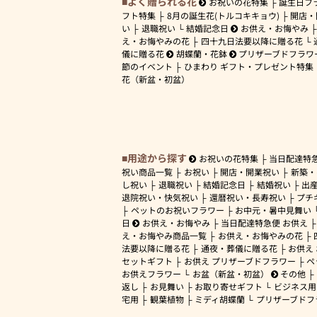
よく贈られる花
お祝いの花特集
誕生日フ
フト特集
8月の誕生花(トルコキキョウ)
開店・
い
退職祝い
結婚記念日
お供え・お悔やみ
え・お悔やみの花
四十九日法要以降に贈る花
儀に贈る花
胡蝶蘭・花鉢
プリザーブドフラワ
節のイベント
ひまわり ギフト・プレゼント特集
花（新盆・初盆）
用途から探す
お祝いの花特集
当日配達特
祝い商品一覧
お祝い
開店・開業祝い
新築・
し祝い
退職祝い
結婚記念日
結婚祝い
出
退院祝い・快気祝い
還暦祝い・長寿祝い
プチ
ペットのお祝いフラワー
お中元・暑中見舞い
日
お供え・お悔やみ
当日配達特急便 お供え
え・お悔やみ商品一覧
お供え・お悔やみの花
法要以降に贈る花
通夜・葬儀に贈る花
お供え
セットギフト
お供え プリザーブドフラワー
ペ
お供えフラワー
お盆（新盆・初盆）
その他
返し
お見舞い
お取り寄せギフト
ビジネス用
宅用
観葉植物
ミディ胡蝶蘭
プリザーブドフ