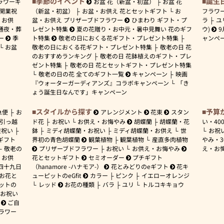
季節のイベント
誕生
ラワーギ
お盆 花（新盆・初盆）
お盆 花
開業祝
（新盆・初盆）
お盆・お供え 花とセットギフト
お
フラワ
お供
盆・お供え プリザーブドフラワー
ひまわり ギフト・プ
ラ
ユ
通夜・葬
レゼント特集
夏の花贈り・お中元・暑中見舞い 花のギフ
ウ)
9
ー
季
ト特集
敬老の日におくる花ギフト・プレゼント特集
ャンペ
お盆
敬老の日におくる花ギフト・プレゼント特集
敬老の日 花
のおすすめランキング
敬老の日 花鉢植えのギフト・プレ
ゼント特集
敬老の日 花とセットギフト・プレゼント特集
敬老の日の花 全てのギフト一覧
キャンペーン
映画
『ウォーターガーディアンズ』コラボキャンペーン
「き
ょう誕生日なんです」キャンペーン
スタイルから探す
予算
急便
お
アレンジメント
花束
スタン
引っ越
ド花
お祝い
お供え・お悔やみ
胡蝶蘭
胡蝶蘭・花
い・
40
産祝い
鉢
ミディ胡蝶蘭・お祝い
ミディ胡蝶蘭・お供え
世
お祝
ギフト
界初の青色胡蝶蘭
観葉植物
観葉植物
産直多肉植物
やみ・
敬老の
プリザーブドフラワー
お祝い
お供え・お悔やみ
え・お
お供
花とセットギフト
セミオーダー
プチギフト
四十九日
（hanamore -ハナモア-）
花とみどりのeギフト
花キ
 お花と
ューピットのeGfit
カラー
ピンク
イエローオレンジ
ットの
レッド
お花の種類
バラ
ユリ
トルコキキョウ
お祝い
ご自
ラワー