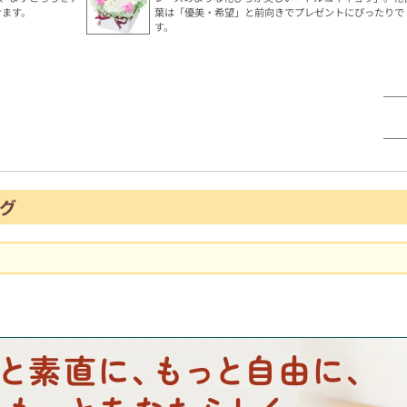
けます。
葉は「優美・希望」と前向きでプレゼントにぴったりで
す。
グ