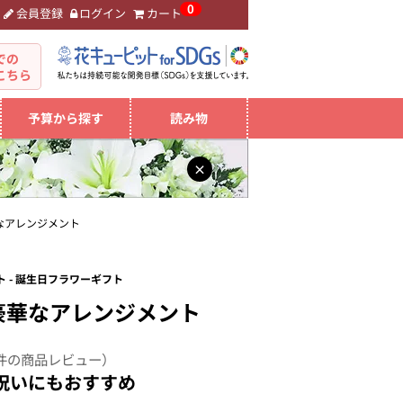
0
会員登録
ログイン
カート
。
での
こちら
予算から探す
読み物
×
なアレンジメント
 - 誕生日フラワーギフト
豪華なアレンジメント
件の商品レビュー）
祝いにもおすすめ