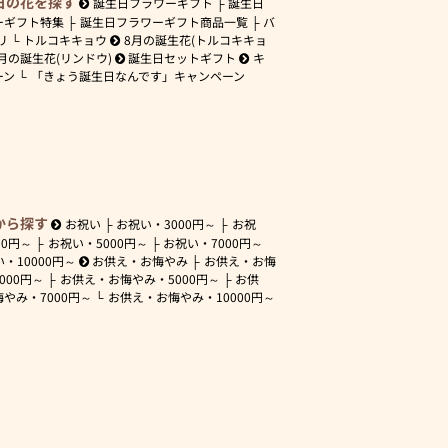
日の花を探す
誕生日フラワーギフト
誕生日
ーギフト特集
誕生日フラワーギフト商品一覧
バ
リ
トルコキキョウ
8月の誕生花(トルコキキョ
月の誕生花(リンドウ)
誕生日セットギフト
キ
ーン
「きょう誕生日なんです」キャンペーン
から探す
お祝い
お祝い・
3000円～
お祝
00円～
お祝い・
5000円～
お祝い・
7000円～
い・
10000円～
お供え・お悔やみ
お供え・お悔
3000円～
お供え・お悔やみ・
5000円～
お供
悔やみ・
7000円～
お供え・お悔やみ・
10000円～