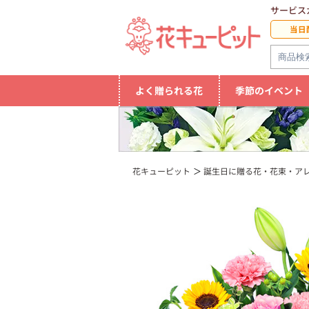
サービス
当日
よく贈られる花
季節のイベント
花キューピット
誕生日に贈る花・花束・ア