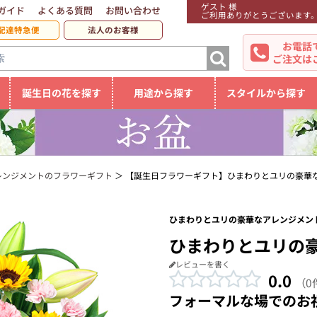
ゲスト 様
ガイド
よくある質問
お問い合わせ
ご利用ありがとうございます
配達特急便
法人のお客様
お電話
ご注文は
誕生日の花を探す
用途から探す
スタイルから探す
レンジメントのフラワーギフト
【誕生日フラワーギフト】ひまわりとユリの豪華
ひまわりとユリの豪華なアレンジメント
ひまわりとユリの
レビューを書く
0.0
（0
フォーマルな場でのお