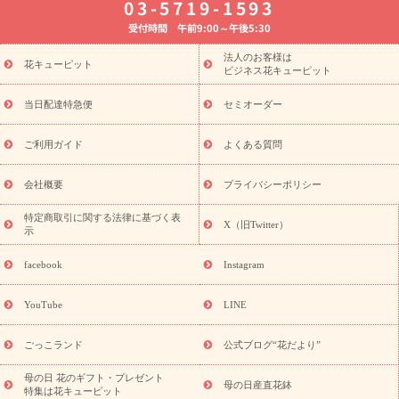
03-5719-1593
婚記念日
お供え・お悔やみ
お供え・お悔やみの花
四十九日
受付時間 午前9:00～午後5:30
法要以降に贈る花
通夜・葬儀に贈る花
胡蝶蘭・花鉢
プリザ
ーブドフラワー
季節のイベント
ひまわり ギフト・プレゼント
法人のお客様は
季節のイベント
花キューピット
特集
お盆 花（新盆・初盆）
お盆 花（新
ビジネス花キューピット
盆・初盆）
お盆 花（新盆・初盆）
お盆・お供え 花とセットギ
フト
お盆・お供え プリザーブドフラワー
ひまわり ギフト・プ
当日配達特急便
セミオーダー
レゼント特集
夏の花贈り・お中元・暑中見舞い 花のギフト特集
敬老の日におくる花ギフト・プレゼント特集
敬老の日におくる
ご利用ガイド
よくある質問
花ギフト・プレゼント特集
敬老の日 花のおすすめランキング
敬
老の日 花鉢植えのギフト・プレゼント特集
敬老の日 花とセットギ
会社概要
プライバシーポリシー
フト・プレゼント特集
敬老の日の花 全てのギフト一覧
キャン
ペーン
映画『ウォーターガーディアンズ』コラボキャンペーン
特定商取引に関する法律に基づく表
X（旧Twitter）
示
誕生日の花を探す
「きょう誕生日なんです」キャンペーン
誕生日フラワーギフト
誕生日フラワーギフト特集
誕生日フラワ
facebook
Instagram
ーギフト商品一覧
バラ
ユリ
トルコキキョウ
8月の誕生花
(トルコキキョウ)
9月の誕生花(リンドウ)
誕生日セットギフト
YouTube
LINE
用途か
キャンペーン
「きょう誕生日なんです」キャンペーン
ら探す
お祝いの花特集
当日配達特急便
お祝い商品一覧
お
ごっこランド
公式ブログ“花だより”
祝い
開店・開業祝い
新築・引っ越し祝い
退職祝い
結婚記
念日
結婚祝い
出産祝い
退院祝い・快気祝い
還暦祝い・長
母の日 花のギフト・プレゼント
母の日産直花鉢
特集は花キューピット
寿祝い
プチギフト
ペットのお祝いフラワー
お中元・暑中見