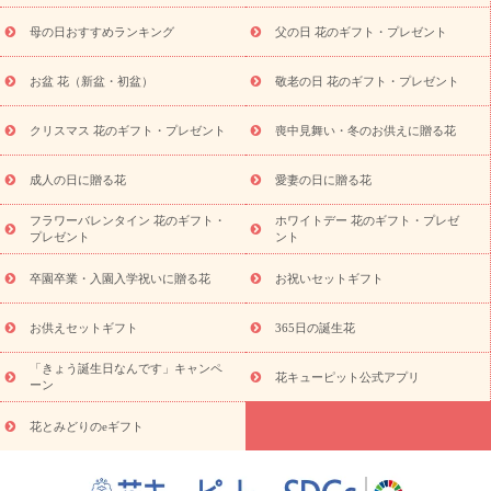
舞い
敬老の日
お供え・お悔やみ
当日配達特急便 お供え
お
母の日おすすめランキング
父の日 花のギフト・プレゼント
供え・お悔やみ商品一覧
お供え・お悔やみの花
四十九日法要以
降に贈る花
通夜・葬儀に贈る花
お供え お花とセットギフト
お盆 花（新盆・初盆）
敬老の日 花のギフト・プレゼント
お供え プリザーブドフラワー
ペットのお供えフラワー
お盆（新
盆・初盆）
その他
お祝い返し
お見舞い
お取り寄せギフト
ビジネス用
ご自宅用
観葉植物
ミディ胡蝶蘭
プリザーブ
クリスマス 花のギフト・プレゼント
喪中見舞い・冬のお供えに贈る花
スタイルから探す
ドフラワー
アレンジメント
花束
スタ
ンド花
お祝い
お供え・お悔やみ
胡蝶蘭
胡蝶蘭・花鉢
ミ
成人の日に贈る花
愛妻の日に贈る花
ディ胡蝶蘭・お祝い
ミディ胡蝶蘭・お供え
世界初の青色胡蝶蘭
フラワーバレンタイン 花のギフト・
ホワイトデー 花のギフト・プレゼ
観葉植物
観葉植物
産直多肉植物
プリザーブドフラワー
プレゼント
ント
お祝い
お供え・お悔やみ
花とセットギフト
セミオーダー
プチギフト（hanamore -ハナモア-）
花とみどりのeギフト
花
卒園卒業・入園入学祝いに贈る花
お祝いセットギフト
キューピットのeGfit
カラー
ピンク
イエローオレンジ
レッ
予算から探す
ド
お花の種類
バラ
ユリ
トルコキキョウ
お供えセットギフト
365日の誕生花
お祝い
お祝い・
3000円～
お祝い・
4000円～
お祝い・
5000円～
お祝い・
7000円～
お祝い・
10000円～
お供え・お
「きょう誕生日なんです」キャンペ
花キューピット公式アプリ
ーン
悔やみ
お供え・お悔やみ・
3000円～
お供え・お悔やみ・
5000
円～
お供え・お悔やみ・
7000円～
お供え・お悔やみ・
10000
花とみどりのeギフト
読み物
円～
注目されている記事
365日の誕生花カレンダー
開店・開業祝
いのマナー
定年退職祝いのマナー
お祝いを贈るときのマナー・