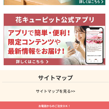
サイトマップ
サイトマップを見る>>
よく贈られる花
お祝いの花特集
誕生日フラワーギフト特集
お電話からのご注文ＯＫ！
8月の誕生花(トルコキキョウ)
開店・開業祝い
退職祝い
結