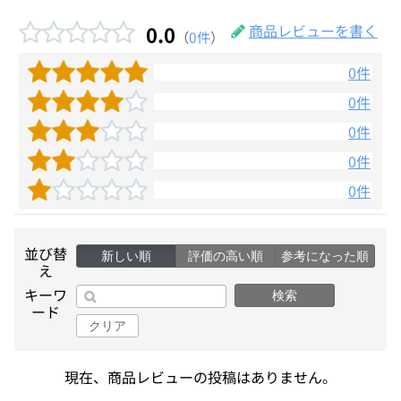
0.0
商品レビューを書く
（
0件
）
0件
0件
0件
0件
0件
並び替
新しい順
評価の高い順
参考になった順
え
キーワ
検索
ード
クリア
現在、商品レビューの投稿はありません。