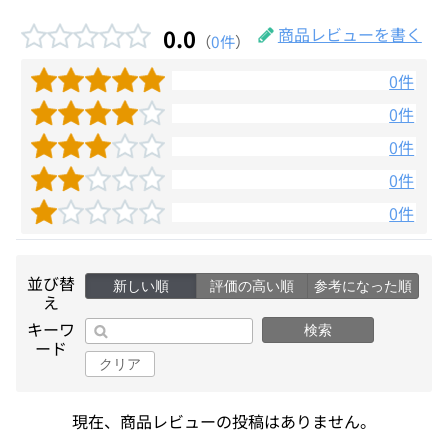
0.0
商品レビューを書く
（
0件
）
0件
0件
0件
0件
0件
並び替
新しい順
評価の高い順
参考になった順
え
キーワ
検索
ード
クリア
現在、商品レビューの投稿はありません。