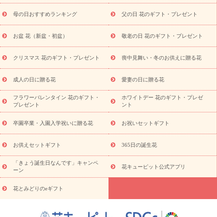
舞い
敬老の日
お供え・お悔やみ
当日配達特急便 お供え
お
母の日おすすめランキング
父の日 花のギフト・プレゼント
供え・お悔やみ商品一覧
お供え・お悔やみの花
四十九日法要以
降に贈る花
通夜・葬儀に贈る花
お供え お花とセットギフト
お盆 花（新盆・初盆）
敬老の日 花のギフト・プレゼント
お供え プリザーブドフラワー
ペットのお供えフラワー
お盆（新
盆・初盆）
その他
お祝い返し
お見舞い
お取り寄せギフト
ビジネス用
ご自宅用
観葉植物
ミディ胡蝶蘭
プリザーブ
クリスマス 花のギフト・プレゼント
喪中見舞い・冬のお供えに贈る花
スタイルから探す
ドフラワー
アレンジメント
花束
スタ
ンド花
お祝い
お供え・お悔やみ
胡蝶蘭
胡蝶蘭・花鉢
ミ
成人の日に贈る花
愛妻の日に贈る花
ディ胡蝶蘭・お祝い
ミディ胡蝶蘭・お供え
世界初の青色胡蝶蘭
フラワーバレンタイン 花のギフト・
ホワイトデー 花のギフト・プレゼ
観葉植物
観葉植物
産直多肉植物
プリザーブドフラワー
プレゼント
ント
お祝い
お供え・お悔やみ
花とセットギフト
セミオーダー
プチギフト（hanamore -ハナモア-）
花とみどりのeギフト
花
卒園卒業・入園入学祝いに贈る花
お祝いセットギフト
キューピットのeGfit
カラー
ピンク
イエローオレンジ
レッ
予算から探す
ド
お花の種類
バラ
ユリ
トルコキキョウ
お供えセットギフト
365日の誕生花
お祝い
お祝い・
3000円～
お祝い・
4000円～
お祝い・
5000円～
お祝い・
7000円～
お祝い・
10000円～
お供え・お
「きょう誕生日なんです」キャンペ
花キューピット公式アプリ
ーン
悔やみ
お供え・お悔やみ・
3000円～
お供え・お悔やみ・
5000
円～
お供え・お悔やみ・
7000円～
お供え・お悔やみ・
10000
花とみどりのeギフト
読み物
円～
注目されている記事
365日の誕生花カレンダー
開店・開業祝
いのマナー
定年退職祝いのマナー
お祝いを贈るときのマナー・