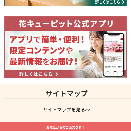
サイトマップ
サイトマップを見る>>
よく贈られる花
お祝いの花特集
誕生日フラワーギフト特集
お電話からのご注文ＯＫ！
8月の誕生花(トルコキキョウ)
開店・開業祝い
退職祝い
結