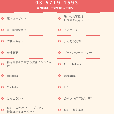
03-5719-1593
婚記念日
お供え・お悔やみ
お供え・お悔やみの花
四十九日
受付時間 午前9:00～午後5:30
法要以降に贈る花
通夜・葬儀に贈る花
胡蝶蘭・花鉢
プリザ
ーブドフラワー
季節のイベント
ひまわり ギフト・プレゼント
法人のお客様は
季節のイベント
花キューピット
特集
お盆 花（新盆・初盆）
お盆 花（新
ビジネス花キューピット
盆・初盆）
お盆 花（新盆・初盆）
お盆・お供え 花とセットギ
フト
お盆・お供え プリザーブドフラワー
ひまわり ギフト・プ
当日配達特急便
セミオーダー
レゼント特集
夏の花贈り・お中元・暑中見舞い 花のギフト特集
敬老の日におくる花ギフト・プレゼント特集
敬老の日におくる
ご利用ガイド
よくある質問
花ギフト・プレゼント特集
敬老の日 花のおすすめランキング
敬
老の日 花鉢植えのギフト・プレゼント特集
敬老の日 花とセットギ
会社概要
プライバシーポリシー
フト・プレゼント特集
敬老の日の花 全てのギフト一覧
キャン
ペーン
映画『ウォーターガーディアンズ』コラボキャンペーン
特定商取引に関する法律に基づく表
X（旧Twitter）
示
誕生日の花を探す
「きょう誕生日なんです」キャンペーン
誕生日フラワーギフト
誕生日フラワーギフト特集
誕生日フラワ
facebook
Instagram
ーギフト商品一覧
バラ
ユリ
トルコキキョウ
8月の誕生花
(トルコキキョウ)
9月の誕生花(リンドウ)
誕生日セットギフト
YouTube
LINE
用途か
キャンペーン
「きょう誕生日なんです」キャンペーン
ら探す
お祝いの花特集
当日配達特急便
お祝い商品一覧
お
ごっこランド
公式ブログ“花だより”
祝い
開店・開業祝い
新築・引っ越し祝い
退職祝い
結婚記
念日
結婚祝い
出産祝い
退院祝い・快気祝い
還暦祝い・長
母の日 花のギフト・プレゼント
母の日産直花鉢
特集は花キューピット
寿祝い
プチギフト
ペットのお祝いフラワー
お中元・暑中見