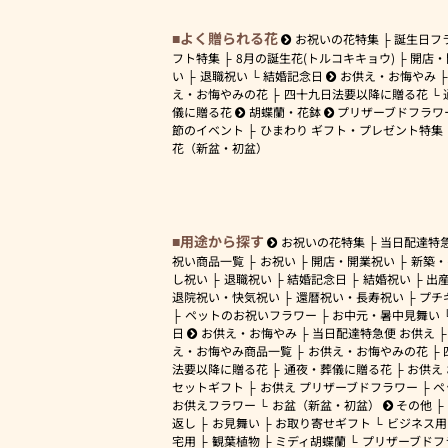
よく贈られる花
お祝いの花特集
誕生日フ
フト特集
8月の誕生花(トルコキキョウ)
開店・
い
退職祝い
結婚記念日
お供え・お悔やみ
え・お悔やみの花
四十九日法要以降に贈る花
儀に贈る花
胡蝶蘭・花鉢
プリザーブドフラワ
節のイベント
ひまわり ギフト・プレゼント特集
花（新盆・初盆）
用途から探す
お祝いの花特集
当日配達特
祝い商品一覧
お祝い
開店・開業祝い
新築・
し祝い
退職祝い
結婚記念日
結婚祝い
出
退院祝い・快気祝い
還暦祝い・長寿祝い
プチ
ペットのお祝いフラワー
お中元・暑中見舞い
日
お供え・お悔やみ
当日配達特急便 お供え
え・お悔やみ商品一覧
お供え・お悔やみの花
法要以降に贈る花
通夜・葬儀に贈る花
お供え
セットギフト
お供え プリザーブドフラワー
ペ
お供えフラワー
お盆（新盆・初盆）
その他
返し
お見舞い
お取り寄せギフト
ビジネス用
宅用
観葉植物
ミディ胡蝶蘭
プリザーブドフ