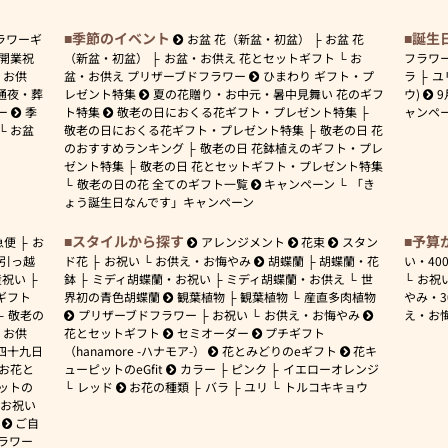
季節のイベント
誕生
ラワーギ
お盆 花（新盆・初盆）
お盆 花
開業祝
（新盆・初盆）
お盆・お供え 花とセットギフト
お
フラワ
お供
盆・お供え プリザーブドフラワー
ひまわり ギフト・プ
ラ
ユ
通夜・葬
レゼント特集
夏の花贈り・お中元・暑中見舞い 花のギフ
ウ)
9
ー
季
ト特集
敬老の日におくる花ギフト・プレゼント特集
ャンペ
お盆
敬老の日におくる花ギフト・プレゼント特集
敬老の日 花
のおすすめランキング
敬老の日 花鉢植えのギフト・プレ
ゼント特集
敬老の日 花とセットギフト・プレゼント特集
敬老の日の花 全てのギフト一覧
キャンペーン
「き
ょう誕生日なんです」キャンペーン
スタイルから探す
予算
急便
お
アレンジメント
花束
スタン
引っ越
ド花
お祝い
お供え・お悔やみ
胡蝶蘭
胡蝶蘭・花
い・
40
産祝い
鉢
ミディ胡蝶蘭・お祝い
ミディ胡蝶蘭・お供え
世
お祝
ギフト
界初の青色胡蝶蘭
観葉植物
観葉植物
産直多肉植物
やみ・
敬老の
プリザーブドフラワー
お祝い
お供え・お悔やみ
え・お
お供
花とセットギフト
セミオーダー
プチギフト
四十九日
（hanamore -ハナモア-）
花とみどりのeギフト
花キ
 お花と
ューピットのeGfit
カラー
ピンク
イエローオレンジ
ットの
レッド
お花の種類
バラ
ユリ
トルコキキョウ
お祝い
ご自
ラワー