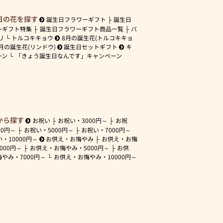
日の花を探す
誕生日フラワーギフト
誕生日
ーギフト特集
誕生日フラワーギフト商品一覧
バ
リ
トルコキキョウ
8月の誕生花(トルコキキョ
月の誕生花(リンドウ)
誕生日セットギフト
キ
ーン
「きょう誕生日なんです」キャンペーン
から探す
お祝い
お祝い・
3000円～
お祝
00円～
お祝い・
5000円～
お祝い・
7000円～
い・
10000円～
お供え・お悔やみ
お供え・お悔
3000円～
お供え・お悔やみ・
5000円～
お供
悔やみ・
7000円～
お供え・お悔やみ・
10000円～