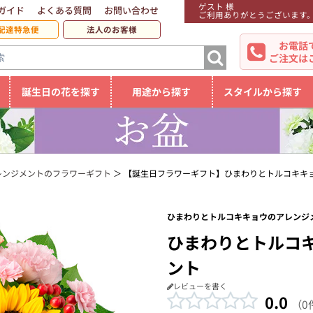
ゲスト 様
ガイド
よくある質問
お問い合わせ
ご利用ありがとうございます
配達特急便
法人のお客様
お電話
ご注文は
誕生日の花を探す
用途から探す
スタイルから探す
レンジメントのフラワーギフト
【誕生日フラワーギフト】ひまわりとトルコキキ
ひまわりとトルコキキョウのアレンジメ
ひまわりとトルコ
ント
レビューを書く
0.0
（0