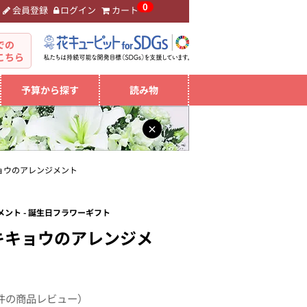
0
会員登録
ログイン
カート
。
での
こちら
予算から探す
読み物
×
ョウのアレンジメント
ント - 誕生日フラワーギフト
キキョウのアレンジメ
件の商品レビュー）