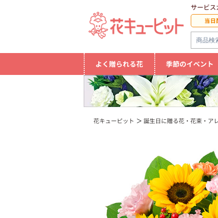
サービス
当日
よく贈られる花
季節のイベント
花キューピット
誕生日に贈る花・花束・ア