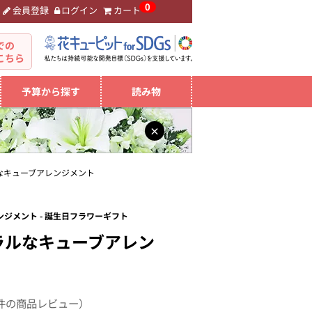
0
会員登録
ログイン
カート
。
での
こちら
予算から探す
読み物
×
なキューブアレンジメント
ジメント - 誕生日フラワーギフト
ラルなキューブアレン
件の商品レビュー）