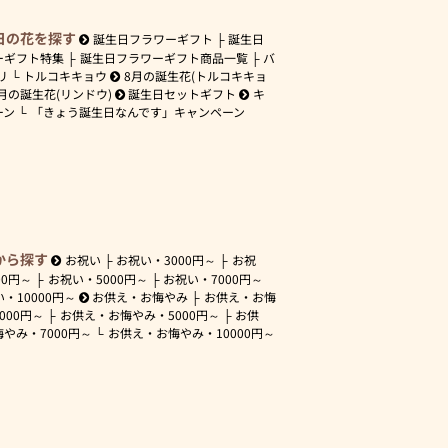
日の花を探す
誕生日フラワーギフト
誕生日
ーギフト特集
誕生日フラワーギフト商品一覧
バ
リ
トルコキキョウ
8月の誕生花(トルコキキョ
月の誕生花(リンドウ)
誕生日セットギフト
キ
ーン
「きょう誕生日なんです」キャンペーン
から探す
お祝い
お祝い・
3000円～
お祝
00円～
お祝い・
5000円～
お祝い・
7000円～
い・
10000円～
お供え・お悔やみ
お供え・お悔
3000円～
お供え・お悔やみ・
5000円～
お供
悔やみ・
7000円～
お供え・お悔やみ・
10000円～