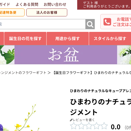
ゲスト 様
ガイド
よくある質問
お問い合わせ
ご利用ありがとうございます
配達特急便
法人のお客様
お電話
ご注文は
誕生日の花を探す
用途から探す
スタイルから探す
レンジメントのフラワーギフト
【誕生日フラワーギフト】ひまわりのナチュラル
ひまわりのナチュラルなキューブアレン
ひまわりのナチュ
ジメント
レビューを書く
0.0
（0