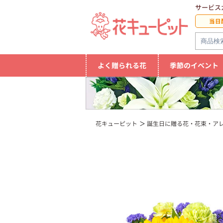
サービス
当日
よく贈られる花
季節のイベント
花キューピット
誕生日に贈る花・花束・ア