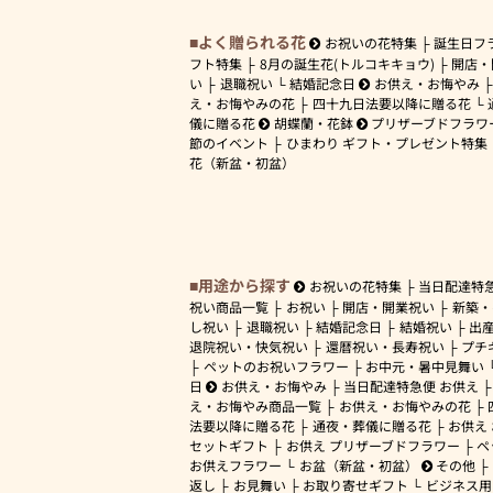
よく贈られる花
お祝いの花特集
誕生日フ
フト特集
8月の誕生花(トルコキキョウ)
開店・
い
退職祝い
結婚記念日
お供え・お悔やみ
え・お悔やみの花
四十九日法要以降に贈る花
儀に贈る花
胡蝶蘭・花鉢
プリザーブドフラワ
節のイベント
ひまわり ギフト・プレゼント特集
花（新盆・初盆）
用途から探す
お祝いの花特集
当日配達特
祝い商品一覧
お祝い
開店・開業祝い
新築・
し祝い
退職祝い
結婚記念日
結婚祝い
出
退院祝い・快気祝い
還暦祝い・長寿祝い
プチ
ペットのお祝いフラワー
お中元・暑中見舞い
日
お供え・お悔やみ
当日配達特急便 お供え
え・お悔やみ商品一覧
お供え・お悔やみの花
法要以降に贈る花
通夜・葬儀に贈る花
お供え
セットギフト
お供え プリザーブドフラワー
ペ
お供えフラワー
お盆（新盆・初盆）
その他
返し
お見舞い
お取り寄せギフト
ビジネス用