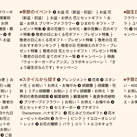
季節のイベント
誕生
ラワーギ
お盆 花（新盆・初盆）
お盆 花
開業祝
（新盆・初盆）
お盆・お供え 花とセットギフト
お
フラワ
お供
盆・お供え プリザーブドフラワー
ひまわり ギフト・プ
ラ
ユ
通夜・葬
レゼント特集
夏の花贈り・お中元・暑中見舞い 花のギフ
ウ)
9
ー
季
ト特集
敬老の日におくる花ギフト・プレゼント特集
ャンペ
お盆
敬老の日におくる花ギフト・プレゼント特集
敬老の日 花
のおすすめランキング
敬老の日 花鉢植えのギフト・プレ
ゼント特集
敬老の日 花とセットギフト・プレゼント特集
敬老の日の花 全てのギフト一覧
キャンペーン
映画
『ウォーターガーディアンズ』コラボキャンペーン
「き
ょう誕生日なんです」キャンペーン
スタイルから探す
予算
急便
お
アレンジメント
花束
スタン
引っ越
ド花
お祝い
お供え・お悔やみ
胡蝶蘭
胡蝶蘭・花
い・
40
産祝い
鉢
ミディ胡蝶蘭・お祝い
ミディ胡蝶蘭・お供え
世
お祝
ギフト
界初の青色胡蝶蘭
観葉植物
観葉植物
産直多肉植物
やみ・
敬老の
プリザーブドフラワー
お祝い
お供え・お悔やみ
え・お
お供
花とセットギフト
セミオーダー
プチギフト
四十九日
（hanamore -ハナモア-）
花とみどりのeギフト
花キ
 お花と
ューピットのeGfit
カラー
ピンク
イエローオレンジ
ットの
レッド
お花の種類
バラ
ユリ
トルコキキョウ
お祝い
ご自